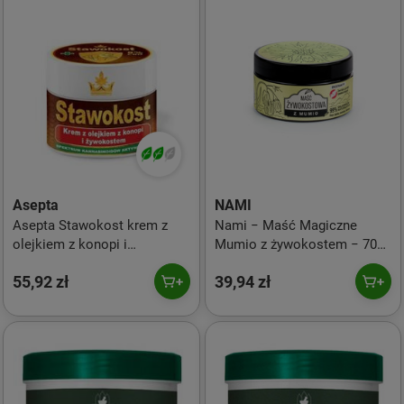
Asepta
NAMI
Asepta Stawokost krem z
Nami − Maść Magiczne
olejkiem z konopi i
Mumio z żywokostem − 70
żywokostem 5% CBD 50 ml
ml
55,92 zł
39,94 zł