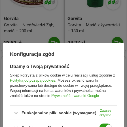
Gorvita
Gorvita
Gorvita − Niedźwiedzi Ząb,
Gorvita − Maść z żyworódki
maść − 200 ml
− 130 ml
23,82 zł
24,27 zł
Konfiguracja zgód
Dbamy o Twoją prywatność
Sklep korzysta z plików cookie w celu realizacji usług zgodnie z
Polityką dotyczącą cookies
. Możesz określić warunki
przechowywania lub dostępu do cookie w Twojej przeglądarce.
Więcej informacji na temat warunków i prywatności można
znaleźć także na stronie
Prywatność i warunki Google
.
Zawsze
Funkcjonalne pliki cookie (wymagane)
aktywne