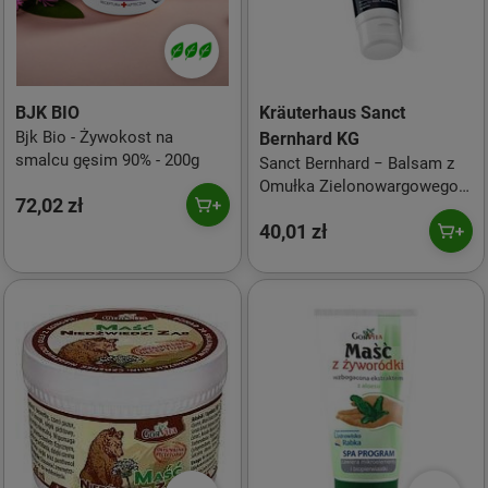
BJK BIO
Kräuterhaus Sanct
Bjk Bio - Żywokost na
Bernhard KG
smalcu gęsim 90% - 200g
Sanct Bernhard − Balsam z
Omułka Zielonowargowego −
72,02 zł
150 ml
40,01 zł