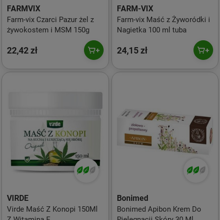
FARMVIX
FARM-VIX
Farm-vix Czarci Pazur żel z
Farm-vix Maść z Żyworódki i
żywokostem i MSM 150g
Nagietka 100 ml tuba
22,42 zł
24,15 zł
VIRDE
Bonimed
Virde Maść Z Konopi 150Ml
Bonimed Apibon Krem Do
Z Witaminą E
Pielęgnacji Skóry 30 Ml