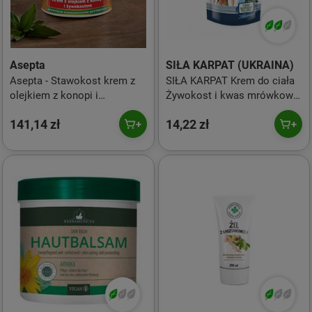
Asepta
SIŁA KARPAT (UKRAINA)
Asepta - Stawokost krem z
SIŁA KARPAT Krem do ciała
olejkiem z konopi i
Żywokost i kwas mrówkowy
żywokostem 5% CBD - 150
100ml (Ukraina)
141,14 zł
14,22 zł
ml