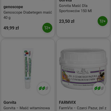
Gorvita
Gorvita Maść Dla
genoscope
Sportowców 150 Ml
Genoscope Diabetegen maść
40 g
23,50 zł
49,99 zł
Gorvita
FARMVIX
Gorvita − Maść witaminowa
FarmVix − Czarci Pazur, żel z