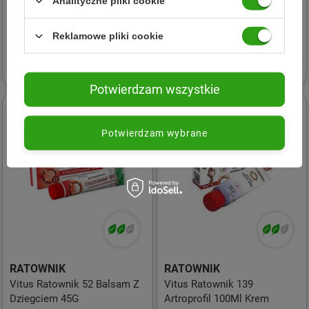
Analityczne pliki cookie
RATOWNIK
RATOWNIK
Vitus Ratownik − 71
Vitus Ratownik − 54 Żel z
Chondroityna 1000 − 50 g
arniką i żywokostem − 50 g
Reklamowe pliki cookie
10,68 zł
11,00 zł
Potwierdzam wszystkie
Potwierdzam wybrane
RATOWNIK
RATOWNIK
Vitus Ratownik 52 Balsam Z
Vitus Ratownik 139
Dziegciem 45G
Artroprofil 100Ml Krem