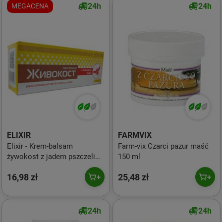
24h
24h
MEGACENA
ELIXIR
FARMVIX
Elixir - Krem-balsam
Farm-vix Czarci pazur maść
żywokost z jadem pszczelim
150 ml
75ml (Ukraina)
16,98 zł
25,48 zł
24h
24h