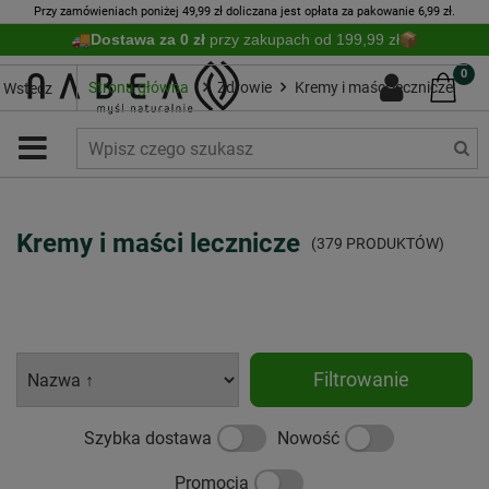
Przy zamówieniach poniżej 49,99 zł doliczana jest opłata za pakowanie 6,99 zł.
Dostawa za 0 zł
przy zakupach od 199,99 zł
0
Strona główna
Zdrowie
Kremy i maści lecznicze
Wstecz
Kremy i maści lecznicze
(379 PRODUKTÓW)
Filtrowanie
Szybka dostawa
Nowość
Promocja