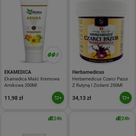
EKAMEDICA
Herbamedicus
Ekamedica Maść Kremowa
Herbamedicus Czarci Pazur
Arnikowa 200Ml
Z Rutyną I Ziołami 250Ml
11,98 zł
34,13 zł
24h
24h