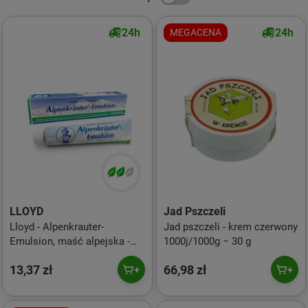
24h
24h
MEGACENA
LLOYD
Jad Pszczeli
Lloyd - Alpenkrauter-
Jad pszczeli - krem czerwony
Emulsion, maść alpejska -
1000j/1000g − 30 g
200 ml
13,37 zł
66,98 zł