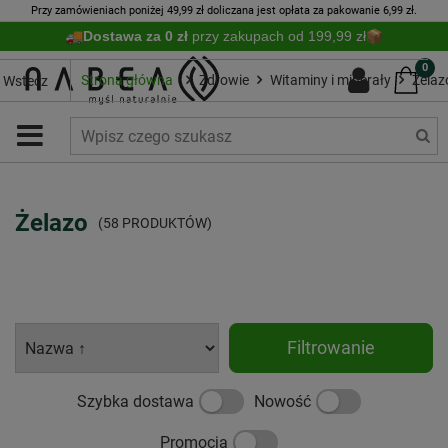
Przy zamówieniach poniżej 49,99 zł doliczana jest opłata za pakowanie 6,99 zł.
Dostawa za 0 zł
przy zakupach od 199,99 zł
0
Strona główna
Zdrowie
Witaminy i minerały
Żelaz
Wstecz
Żelazo
(58 PRODUKTÓW)
Filtrowanie
Szybka dostawa
Nowość
Promocja