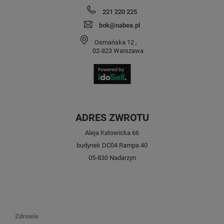
221 220 225
bok@nabea.pl
Osmańska 12
,
02-823
Warszawa
ADRES ZWROTU
Aleja Katowicka 66
budynek DC04 Rampa 40
05-830 Nadarzyn
Zdrowie