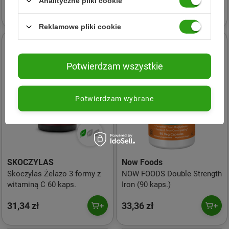
Analityczne pliki cookie
16,54 zł
10,19 zł
Reklamowe pliki cookie
Potwierdzam wszystkie
Potwierdzam wybrane
SKOCZYLAS
Now Foods
Skoczylas Żelazo 3 formy z
NOW FOODS Double Strength
witaminą C 60 kaps.
Iron (90 kaps.)
31,34 zł
33,36 zł