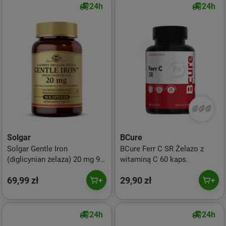
24h
24h
Solgar
BCure
Solgar Gentle Iron
BCure Ferr C SR Żelazo z
(diglicynian żelaza) 20 mg 90
witaminą C 60 kaps.
kapsułek
69,99 zł
29,90 zł
24h
24h