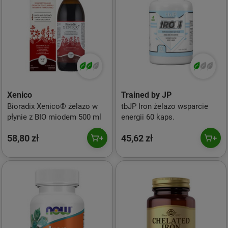
Xenico
Trained by JP
Bioradix Xenico® żelazo w
tbJP Iron żelazo wsparcie
płynie z BIO miodem 500 ml
energii 60 kaps.
58,80 zł
45,62 zł