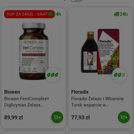
24h
24h
KUP ZA 249ZŁ - GRATIS!
Biowen
Floradix
Biowen FerriComplex+
Floradix Żelazo i Witaminy
Diglicynian Żelaza
Tonik wsparcie w
Laktoferyna + Witamina B12 -
przemęczeniach 500 ml
89,99 zł
77,93 zł
60 kaps.