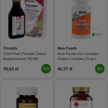
Floradix
Now Foods
Zioło-Piast Floradix Żelazo
Now Foods Iron Complex
Bezglutenowe 250 ML
Żelazo Complex 27mg z
chelatu (Dwuglicynian
50,63 zł
46,37 zł
Żelaza) na wsparcie
produkcji czerwonych
krwinek 100 tabl. vege