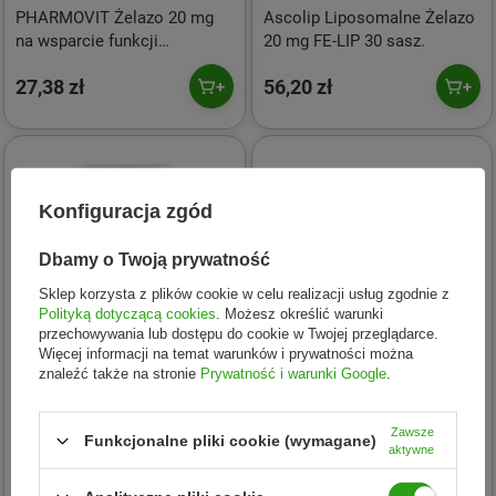
PHARMOVIT Żelazo 20 mg
Ascolip Liposomalne Żelazo
na wsparcie funkcji
20 mg FE-LIP 30 sasz.
poznawczych 60 kaps.
27,38 zł
56,20 zł
Konfiguracja zgód
Dbamy o Twoją prywatność
Sklep korzysta z plików cookie w celu realizacji usług zgodnie z
Polityką dotyczącą cookies
. Możesz określić warunki
przechowywania lub dostępu do cookie w Twojej przeglądarce.
Więcej informacji na temat warunków i prywatności można
znaleźć także na stronie
Prywatność i warunki Google
.
Swanson
Dr Vita
Zawsze
Funkcjonalne pliki cookie (wymagane)
Iron Ferrous Fumarate 18 mg
Żelazo + kwas foliowy 20
aktywne
(60 kaps.)
tabletek musujących