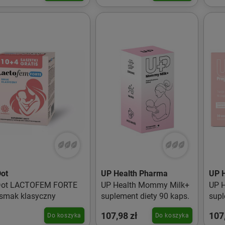
ot
UP Health Pharma
UP 
ot LACTOFEM FORTE
UP Health Mommy Milk+
UP H
 smak klasyczny
suplement diety 90 kaps.
supl
wspa
107,98 zł
107
Do koszyka
Do koszyka
w ci