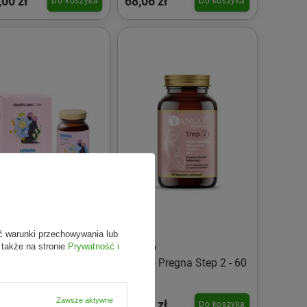
,00 zł
68,06 zł
Do koszyka
Do koszyka
ć warunki przechowywania lub
th Labs Care
Yango
 także na stronie
Prywatność i
leMe formuła
Yango Pregna Step 2 - 60
erająca prawidłowy
kaps.
ój ciąży trymestr 1
Zawsze aktywne
,64 zł
42,59 zł
Do koszyka
Do koszyka