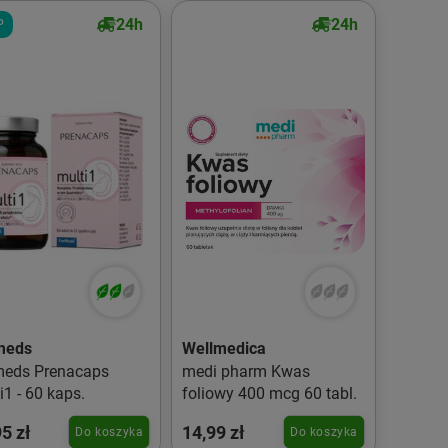
24h
24h
P
meds
Wellmedica
meds Prenacaps
medi pharm Kwas
i1 - 60 kaps.
foliowy 400 mcg 60 tabl.
5 zł
14,99 zł
Do koszyka
Do koszyka