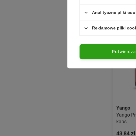
Analityczne pliki coo
Reklamowe pliki coo
Potwierdz
Yango
Yango Pr
kaps.
43,84 zł