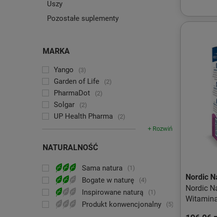
Uszy
Pozostałe suplementy
MARKA
Yango
3
Garden of Life
2
PharmaDot
2
Solgar
2
UP Health Pharma
2
+ Rozwiń
NATURALNOŚĆ
Sama natura
1
Nordic N
Bogate w naturę
4
Nordic N
Inspirowane naturą
1
Witamina
Produkt konwencjonalny
5