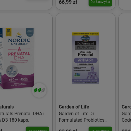
66,99 zł
Do koszyka
60+60 kaps
aturals
Garden of Life
Gard
aturals Prenatal DHA i
Garden of Life Dr
Gard
 D3 180 kaps.
Formulated Probiotics
Code
Once Daily Prenatal
kaps