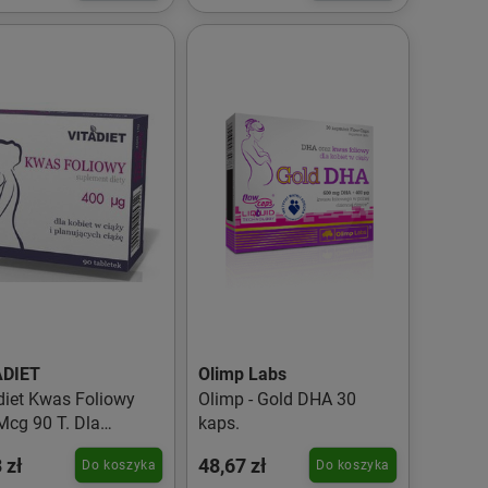
ADIET
Olimp Labs
diet Kwas Foliowy
Olimp - Gold DHA 30
cg 90 T. Dla
kaps.
arnych
 zł
48,67 zł
Do koszyka
Do koszyka