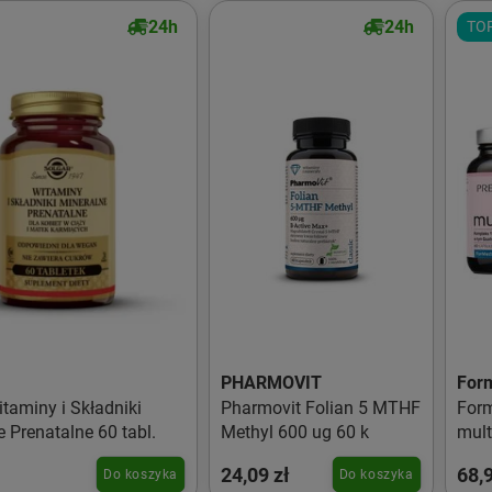
24h
24h
TO
PHARMOVIT
For
taminy i Składniki
Pharmovit Folian 5 MTHF
For
 Prenatalne 60 tabl.
Methyl 600 ug 60 k
mult
24,09 zł
68,9
Do koszyka
Do koszyka