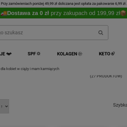
Przy zamówieniach poniżej 49,99 zł doliczana jest opłata za pakowanie 6,99 zł.
Dostawa za 0 zł
przy zakupach od 199,99 zł
lementy diety i witaminy dla kobiet 
dla kobiet w ciąży i mam karmiących
(27 PRODUKTÓW)
Szybk