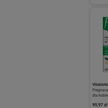
Vitabioti
Pregnaca
dla kobie
tabletki/
95,97 zł