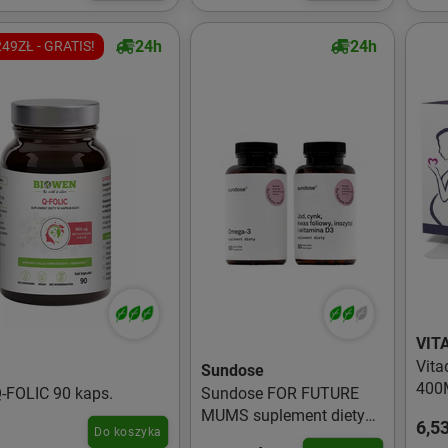
24h
24h
49ZŁ - GRATIS!
VIT
Vita
Sundose
400M
-FOLIC 90 kaps.
Sundose FOR FUTURE
Cięż
MUMS suplement diety
6,53
Do koszyka
na płodność dla kobiet