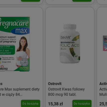
cs
Ostrovit
Acti
re Max suplement diety
Ostrovit Kwas foliowy
Acti
t w ciąży 84
800 mcg 90 tabl.
Muli
kapsułki
kobi
15,38 zł
25,5
Do koszyka
Do koszyka