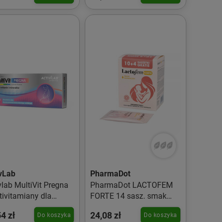
vLab
PharmaDot
vlab MultiVit Pregna
PharmaDot LACTOFEM
tivitamiany dla
FORTE 14 sasz. smak
et w ciąży 60 kaps.
banan
4 zł
24,08 zł
Do koszyka
Do koszyka