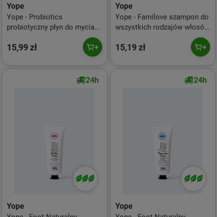
Yope
Yope
Yope - Probiotics
Yope - Familove szampon do
probiotyczny płyn do mycia
wszystkich rodzajów włosów
kabin prysznicowych 500ml
Kwitnąca Bergamotka 750ml
15,99 zł
15,19 zł
24h
24h
Yope
Yope