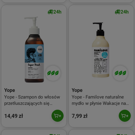
24h
24h
Yope
Yope
Yope - Szampon do włosów
Yope - Familove naturalne
przetłuszczających się
mydło w płynie Wakacje nad
Świeża Trawa Super Fresh
Morzem 400ml
14,49 zł
7,99 zł
300ml