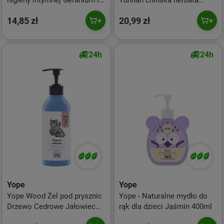
higieny intymnej Geranium i
Yunnan chińska herbata
Żurawina 300ml
uzupełnienie 800 ml
14,85 zł
20,99 zł
24h
24h
Yope
Yope
Yope Wood Żel pod prysznic
Yope - Naturalne mydło do
Drzewo Cedrowe Jałowiec
rąk dla dzieci Jaśmin 400ml
Chilli 400ml