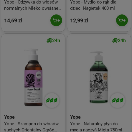
Yope - Odżywka do włosów
Yope - Mydło do rąk dla
normalnych Mleko owsiane
dzieci Nagietek 400 ml
Super Soft 170ml
14,69 zł
12,99 zł
24h
24h
Yope
Yope
Yope - Szampon do włosów
Yope - Naturalny płyn do
suchych Orientalny Ogród
mycia naczyń Mięta 750ml