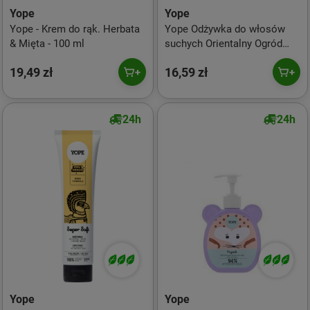
Yope
Yope
Yope - Krem do rąk. Herbata
Yope Odżywka do włosów
& Mięta - 100 ml
suchych Orientalny Ogród
Super Smooth 170ml
19,49 zł
16,59 zł
24h
24h
Yope
Yope