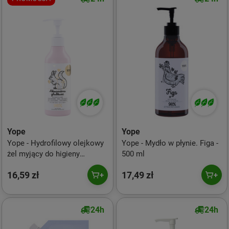
Yope
Yope
Yope - Hydrofilowy olejkowy
Yope - Mydło w płynie. Figa -
żel myjący do higieny
500 ml
intymnej 250ml
16,59 zł
17,49 zł
24h
24h