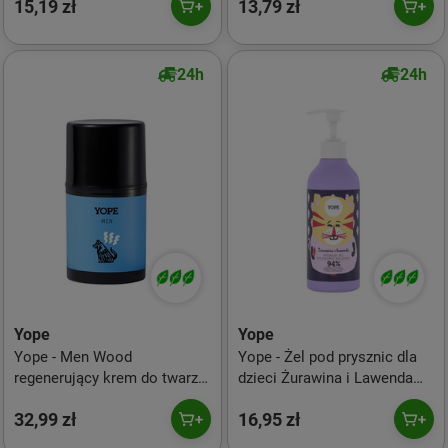
15,19 zł
13,79 zł
24h
24h
Yope
Yope
Yope - Men Wood
Yope - Żel pod prysznic dla
regenerujący krem do twarzy
dzieci Żurawina i Lawenda
dla mężczyzn 50ml
400 ml
32,99 zł
16,95 zł