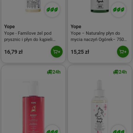
Yope
Yope
Yope - Familove żel pod
Yope − Naturalny płyn do
prysznic i płyn do kąpieli
mycia naczyń Ogórek− 750
Kwitnąca Bergamotka 750ml
ml
16,79 zł
15,25 zł
24h
24h