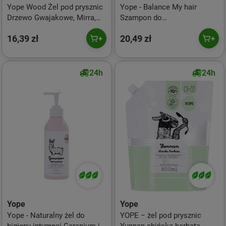
Yope Wood Żel pod prysznic
Yope - Balance My hair
Drzewo Gwajakowe, Mirra,
Szampon do
Tonka 400 ml
przetłuszczającej się skóry
16,39 zł
20,49 zł
głowy z kwasami 300ml
24h
24h
Yope
Yope
Yope - Naturalny żel do
YOPE − żel pod prysznic