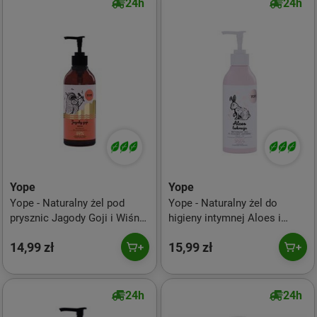
24h
24h
Yope
Yope
Yope - Naturalny żel pod
Yope - Naturalny żel do
prysznic Jagody Goji i Wiśnia
higieny intymnej Aloes i
400ml
Lukrecja 300ml
14,99 zł
15,99 zł
24h
24h