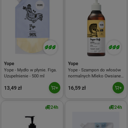
Yope
Yope
Yope - Mydło w płynie. Figa.
Yope - Szampon do włosów
Uzupełnienie - 500 ml
normalnych Mleko Owsiane
Super Soft 300ml
13,49 zł
16,59 zł
24h
24h