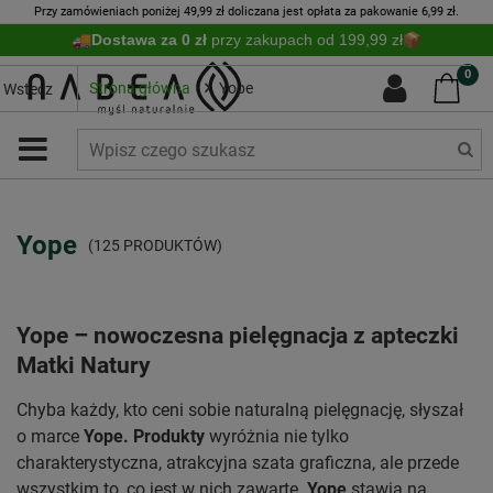
Przy zamówieniach poniżej 49,99 zł doliczana jest opłata za pakowanie 6,99 zł.
Dostawa za 0 zł
przy zakupach od 199,99 zł
0
Strona główna
Yope
Wstecz
Yope
(125 PRODUKTÓW)
Yope – nowoczesna pielęgnacja z apteczki
Matki Natury
Chyba każdy, kto ceni sobie naturalną pielęgnację, słyszał
o marce
Yope. Produkty
wyróżnia nie tylko
charakterystyczna, atrakcyjna szata graficzna, ale przede
wszystkim to, co jest w nich zawarte.
Yope
stawia na