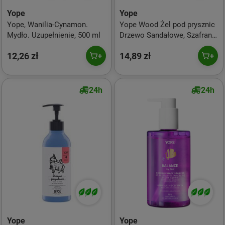
Yope
Yope
Yope, Wanilia-Cynamon.
Yope Wood Żel pod prysznic
Mydło. Uzupełnienie, 500 ml
Drzewo Sandałowe, Szafran,
Patchouli 400ml
12,26 zł
14,89 zł
24h
24h
Yope
Yope