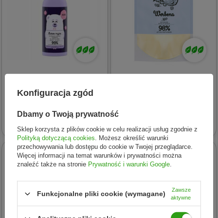
Yope
Yope
Yope - Ultradelikatny
Yope - Mydło. Werbena.
Konfiguracja zgód
szampon do mycia wrażliwej
Uzupełnienie - 500 ml
skóry dzieci 300ml
Dbamy o Twoją prywatność
16,75 zł
12,69 zł
Sklep korzysta z plików cookie w celu realizacji usług zgodnie z
Polityką dotyczącą cookies
. Możesz określić warunki
przechowywania lub dostępu do cookie w Twojej przeglądarce.
24h
24h
Więcej informacji na temat warunków i prywatności można
znaleźć także na stronie
Prywatność i warunki Google
.
Zawsze
Funkcjonalne pliki cookie (wymagane)
aktywne