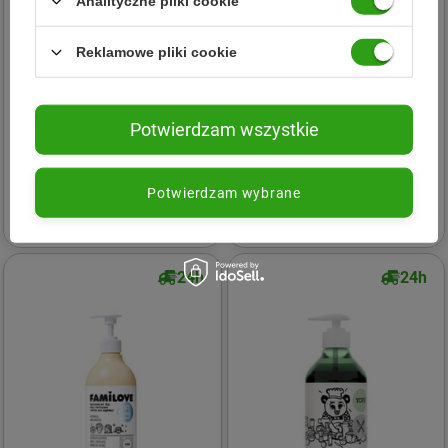
Analityczne pliki cookie
Reklamowe pliki cookie
Yope
Yope
Potwierdzam wszystkie
Yope - Mydło w płynie.
Yope - Naturalny żel do
Wanilia i cynamon - 500 ml
higieny intymnej dla
mężczyzn 300ml
Potwierdzam wybrane
15,99 zł
16,19 zł
24h
24h