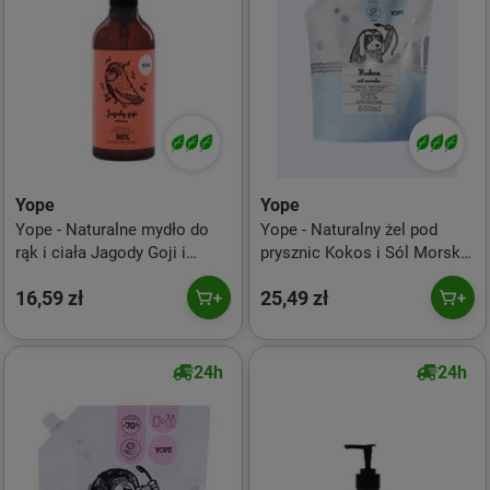
Yope
Yope
Yope - Naturalne mydło do
Yope - Naturalny żel pod
rąk i ciała Jagody Goji i
prysznic Kokos i Sól Morska
Wiśnia 500ml
800ml
16,59 zł
25,49 zł
24h
24h