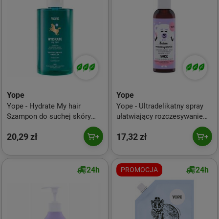
Yope
Yope
Yope - Hydrate My hair
Yope - Ultradelikatny spray
Szampon do suchej skóry
ułatwiający rozczesywanie
głowy z peptydami 300ml
włosów dzieci 150ml
20,29 zł
17,32 zł
24h
24h
PROMOCJA