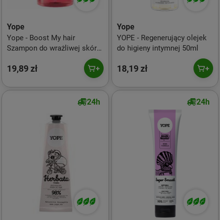
Yope
Yope
Yope - Boost My hair
YOPE - Regenerujący olejek
Szampon do wrażliwej skóry
do higieny intymnej 50ml
głowy z tapioką 300ml
19,89 zł
18,19 zł
24h
24h