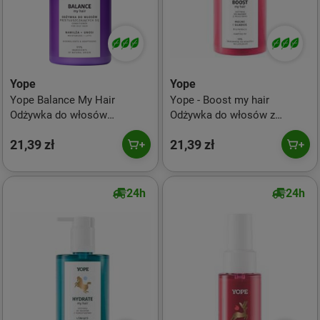
Yope
Yope
Yope Balance My Hair
Yope - Boost my hair
Odżywka do włosów
Odżywka do włosów z
przetłuszczajacych się z
proteinami 300ml
21,39 zł
21,39 zł
emolientami 300ml
24h
24h