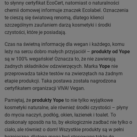
to słynny certyfikat EcoCert, natomiast o naturalności
chemii domowej informuje znaczek Ecolabel. Oznaczenia
te cieszą się światową renomą, dlatego klienci
szczególnym zaufaniem darzą kosmetyki i środki
czystości, które je posiadają.
Czas na świetną informację dla wegan i każdego, komu
leży na sercu dobro małych przyjaciół –
produkty od Yope
są w 100% wegańskie! Oznacza to, że nie zawierają
żadnych składników odzwierzęcych. Marka
Yope
nie
przeprowadza także testów na zwierzętach na żadnym
etapie produkcji. Taka postawa została nagrodzona
certyfikatem organizacji VIVA! Vegan.
Pamiętaj, że
produkty Yope
to nie tylko wyjątkowe
kosmetyki naturalne, ale również środki czystości – płyny
do mycia naczyń, podłóg, okien, łazienek i toalet. To
doskonały sposób na to, by ekologicznie zadbać nie tylko o
ciało, ale również o dom! Wszystkie produkty są w pełni
bezpieczne, dlatego mogą być stosowane także do