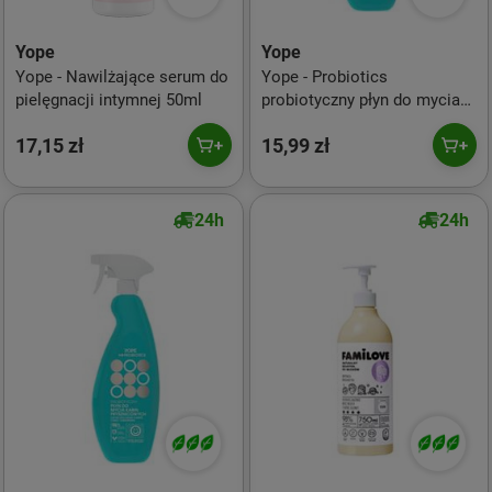
Yope
Yope
Yope - Nawilżające serum do
Yope - Probiotics
pielęgnacji intymnej 50ml
probiotyczny płyn do mycia
kuchni 500ml
17,15 zł
15,99 zł
24h
24h