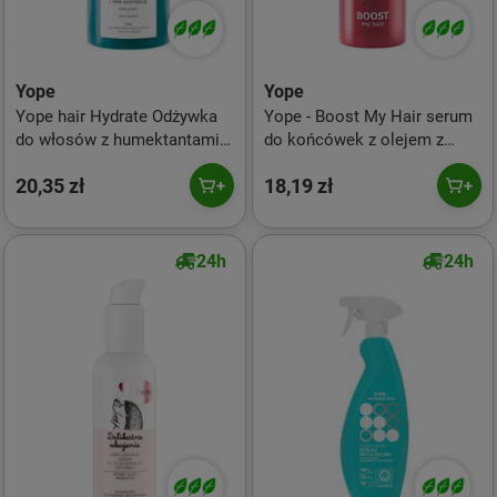
Yope
Yope
Yope hair Hydrate Odżywka
Yope - Boost My Hair serum
do włosów z humektantami
do końcówek z olejem z
300 ml
kamelii 50ml
20,35 zł
18,19 zł
24h
24h