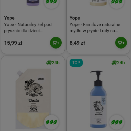
Yope
Yope
Yope - Naturalny żel pod
Yope - Familove naturalne
prysznic dla dzieci
mydło w płynie Lody na
Pomarańcza & Jabłko 400ml
patyku 400ml
15,99 zł
8,49 zł
24h
24h
TOP