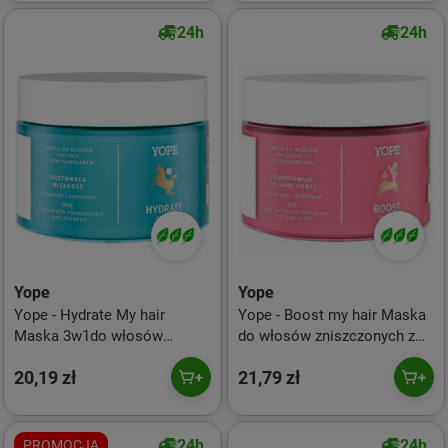
24h
24h
Yope
Yope
Yope - Hydrate My hair
Yope - Boost my hair Maska
Maska 3w1do włosów
do włosów zniszczonych z
suchych 250ml
bioceramidami 250ml
20,19 zł
21,79 zł
24h
24h
PROMOCJA