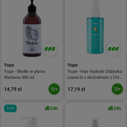
Yope
Yope
Yope - Mydło w płynie
Yope - Hair Hydrate Odżywka
Werbena 500 ml
Leave-In z ekstraktem z Chia
150ml
14,79 zł
17,19 zł
24h
24h
TOP