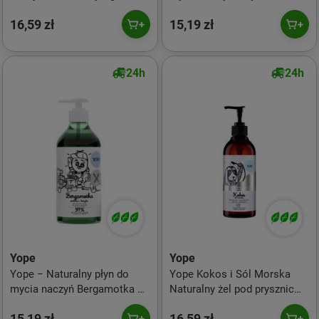
Super Smooth 300ml
16,59 zł
15,19 zł
24h
24h
Yope
Yope
Yope − Naturalny płyn do
Yope Kokos i Sól Morska
mycia naczyń Bergamotka −
Naturalny żel pod prysznic
750 ml
400ml
15,19 zł
16,59 zł