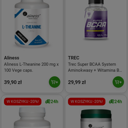
Aliness
TREC
Aliness L-Theanine 200 mg x
Trec Super BCAA System
100 Vege caps.
Aminokwasy + Witamina B6
Regeneracja 150 kaps.
39,90 zł
29,99 zł
24h
24h
W KOSZYKU -20%!
W KOSZYKU -20%!