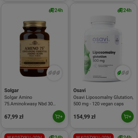
24h
24h
Solgar
Osavi
Solgar Amino
Osavi Liposomalny Glutation,
75.Aminokwasy Nbd 30
500 mg - 120 vegan caps
kaps.
67,99 zł
154,99 zł
24h
24h
W KOSZYKU -20%!
W KOSZYKU -20%!