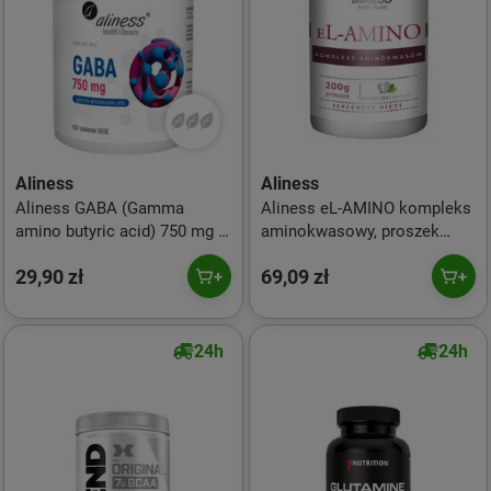
Aliness
Aliness
Aliness GABA (Gamma
Aliness eL-AMINO kompleks
amino butyric acid) 750 mg x
aminokwasowy, proszek
100 Vege tabs
200g
29,90 zł
69,09 zł
24h
24h