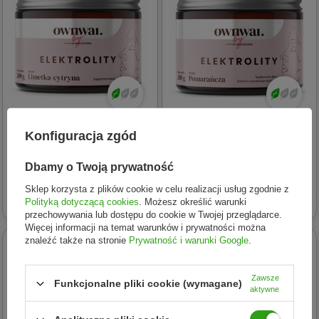
Ownwai
Ownwai
Konfiguracja zgód
OWNWAI Elektrolity 200g
OWNWAI Elektrolity 200g
(Limetka-Cytryna)
(Pomarańcza)
Dbamy o Twoją prywatność
Sklep korzysta z plików cookie w celu realizacji usług zgodnie z
167,00 zł
167,00 zł
Polityką dotyczącą cookies
. Możesz określić warunki
przechowywania lub dostępu do cookie w Twojej przeglądarce.
Więcej informacji na temat warunków i prywatności można
znaleźć także na stronie
Prywatność i warunki Google
.
24h
24h
W KOSZYKU -20%!
W KOSZYKU -20%!
Zawsze
Funkcjonalne pliki cookie (wymagane)
aktywne