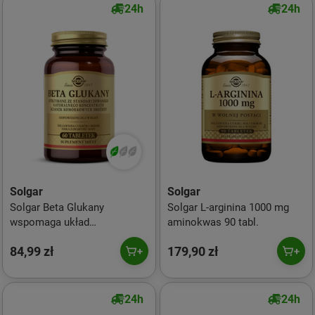
24h
24h
Solgar
Solgar
Solgar Beta Glukany
Solgar L-arginina 1000 mg
wspomaga układ
aminokwas 90 tabl.
odpornościowy 60 tabl. vege
84,99 zł
179,90 zł
24h
24h