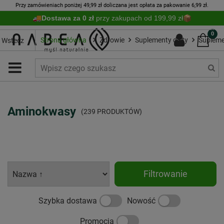
Przy zamówieniach poniżej 49,99 zł doliczana jest opłata za pakowanie 6,99 zł.
Dostawa za 0 zł
przy zakupach od 199,99 zł
0
Strona główna
Zdrowie
Suplementy diety
Supleme
Wstecz
Aminokwasy
(239 PRODUKTÓW)
Filtrowanie
Szybka dostawa
Nowość
Promocja