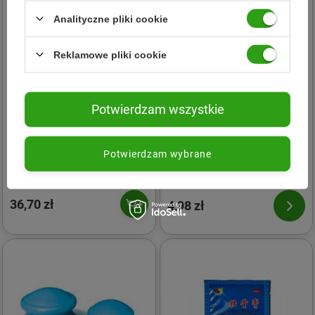
Analityczne pliki cookie
Reklamowe pliki cookie
Potwierdzam wszystkie
MERIDIAN
MERIDIAN
Potwierdzam wybrane
Meridian − Liść oliwny Extra
Meridian − Essential Balm,
− 60 kaps.
maść tygrysia − 3.5 g
36,70 zł
4,98 zł