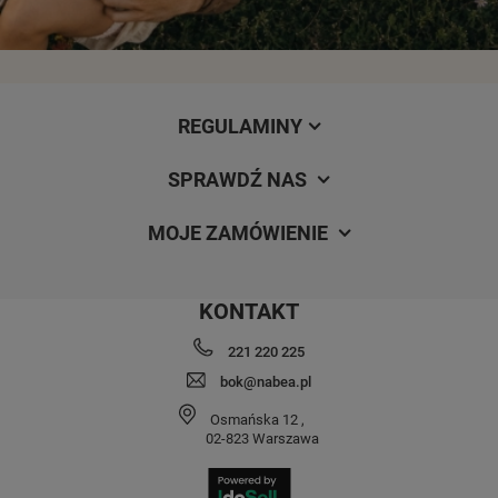
REGULAMINY
SPRAWDŹ NAS
MOJE ZAMÓWIENIE
KONTAKT
221 220 225
bok@nabea.pl
Osmańska 12
,
02-823
Warszawa