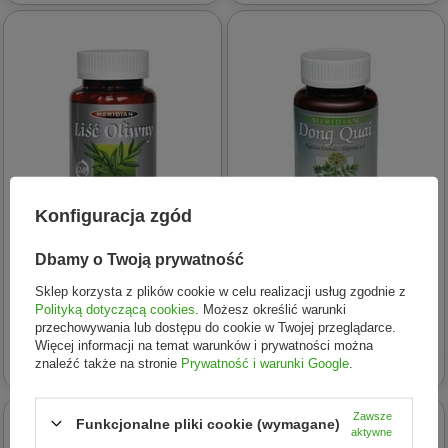
Konfiguracja zgód
Dbamy o Twoją prywatność
MERIDIAN
MERIDIAN
Meridian − Liść oliwny − 60
Meridian Dong Quai Żeńszeń
Sklep korzysta z plików cookie w celu realizacji usług zgodnie z
Polityką dotyczącą cookies
. Możesz określić warunki
kaps.
Kobiecy 60 Kapsułek
przechowywania lub dostępu do cookie w Twojej przeglądarce.
Więcej informacji na temat warunków i prywatności można
32,86 zł
29,46 zł
znaleźć także na stronie
Prywatność i warunki Google
.
Zawsze
Funkcjonalne pliki cookie (wymagane)
aktywne