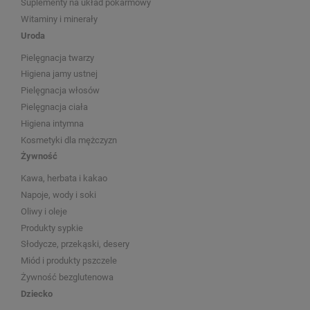
Suplementy na układ pokarmowy
Witaminy i minerały
Uroda
Pielęgnacja twarzy
Higiena jamy ustnej
Pielęgnacja włosów
Pielęgnacja ciała
Higiena intymna
Kosmetyki dla mężczyzn
Żywność
Kawa, herbata i kakao
Napoje, wody i soki
Oliwy i oleje
Produkty sypkie
Słodycze, przekąski, desery
Miód i produkty pszczele
Żywność bezglutenowa
Dziecko