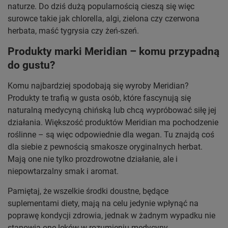
naturze. Do dziś dużą popularnością cieszą się więc
surowce takie jak chlorella, algi, zielona czy czerwona
herbata, maść tygrysia czy żeń-szeń.
Produkty marki Meridian – komu przypadną
do gustu?
Komu najbardziej spodobają się wyroby Meridian?
Produkty te trafią w gusta osób, które fascynują się
naturalną medycyną chińską lub chcą wypróbować siłę jej
działania. Większość produktów Meridian ma pochodzenie
roślinne – są więc odpowiednie dla wegan. Tu znajdą coś
dla siebie z pewnością smakosze oryginalnych herbat.
Mają one nie tylko prozdrowotne działanie, ale i
niepowtarzalny smak i aromat.
Pamiętaj, że wszelkie środki doustne, będące
suplementami diety, mają na celu jedynie wpłynąć na
poprawę kondycji zdrowia, jednak w żadnym wypadku nie
stanowią one leków w rozumieniu medycyny