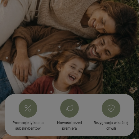
Promocje tylko dla
Nowości przed
Rezygnacja w każdej
subskrybentów
premierą
chwili