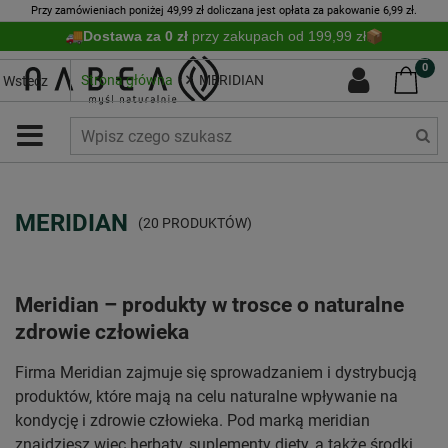
Przy zamówieniach poniżej 49,99 zł doliczana jest opłata za pakowanie 6,99 zł.
Dostawa za 0 zł
przy zakupach od 199,99 zł
0
Strona główna
MERIDIAN
Wstecz
MERIDIAN
(20 PRODUKTÓW)
Meridian – produkty w trosce o naturalne
zdrowie człowieka
Firma Meridian zajmuje się sprowadzaniem i dystrybucją
produktów, które mają na celu naturalne wpływanie na
kondycję i zdrowie człowieka. Pod marką meridian
znajdziesz więc herbaty, suplementy diety, a także środki