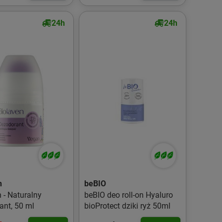
24h
24h
n
beBIO
 - Naturalny
beBIO deo roll-on Hyaluro
ant, 50 ml
bioProtect dziki ryż 50ml