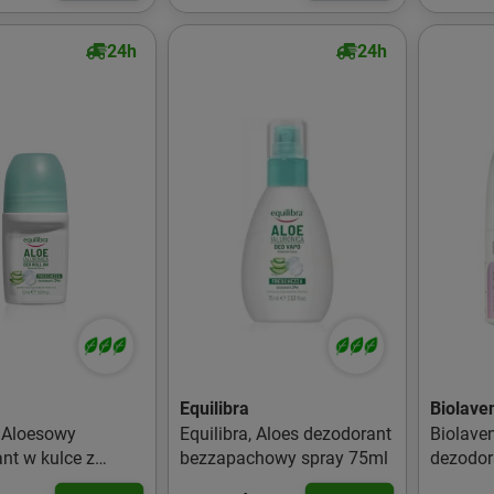
24h
24h
Equilibra
Biolave
a Aloesowy
Equilibra, Aloes dezodorant
Biolaven
nt w kulce z
bezzapachowy spray 75ml
dezodor
hialuronowym