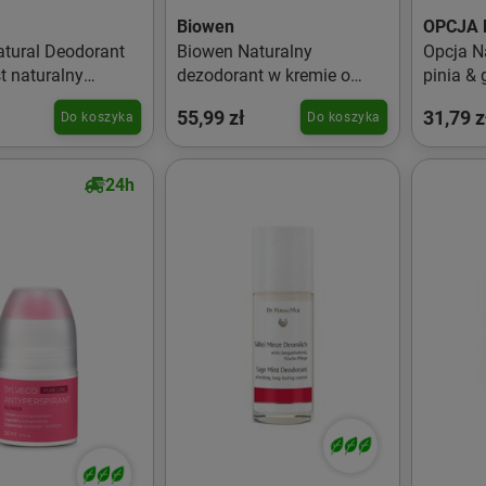
Biowen
OPCJA
atural Deodorant
Biowen Naturalny
Opcja N
t naturalny
dezodorant w kremie o
pinia & 
nt w formie
zapachu grejpfruta i
55,99 zł
31,79 z
Do koszyka
Do koszyka
o ciała Patchouli
pomarańczy 65 g
24h