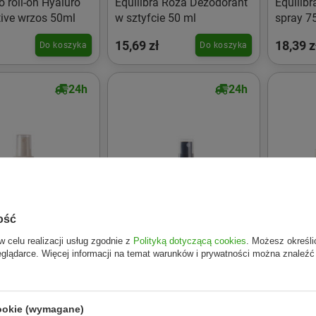
 roll-on Hyaluro
Equilibra Róża Dezodorant
Equilib
tive wrzos 50ml
w sztyfcie 50 ml
spray 7
15,69 zł
18,39 z
Do koszyka
Do koszyka
24h
24h
ość
w celu realizacji usług zgodnie z
Polityką dotyczącą cookies
. Możesz określi
eglądarce. Więcej informacji na temat warunków i prywatności można znaleźć
cookie (wymagane)