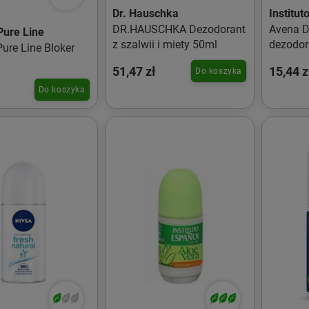
Dr. Hauschka
Institut
DR.HAUSCHKA Dezodorant
Avena D
Pure Line
z szalwii i miety 50ml
dezodor
ure Line Bloker
51,47 zł
15,44 z
Do koszyka
Do koszyka