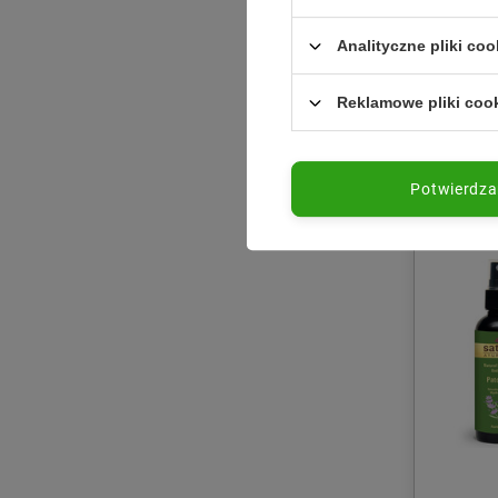
MAROK
Dezodora
Analityczne pliki coo
różany 1
11,53 zł
Reklamowe pliki coo
Potwierdz