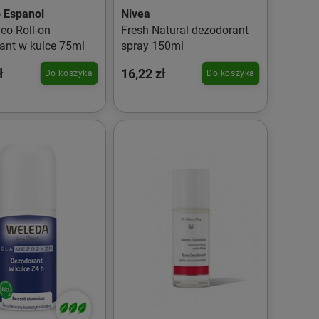
o Espanol
Nivea
eo Roll-on
Fresh Natural dezodorant
ant w kulce 75ml
spray 150ml
ł
16,22 zł
Do koszyka
Do koszyka