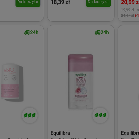
18,39 zł
20,99 z
Do koszyka
Do koszyka
19,99 zł
- 
24,47 zł
(-
24h
24h
Equilibra
Equilibr