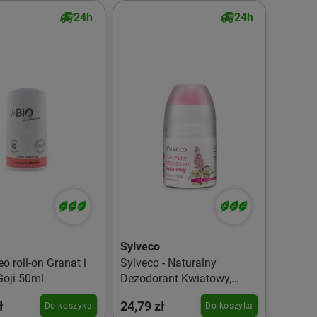
24h
24h
Sylveco
o roll-on Granat i
Sylveco - Naturalny
Goji 50ml
Dezodorant Kwiatowy,
hipoalergiczny - 50 ml
ł
24,79 zł
Do koszyka
Do koszyka