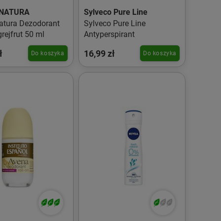
 NATURA
Sylveco Pure Line
atura Dezodorant
Sylveco Pure Line
grejfrut 50 ml
Antyperspirant
ł
16,99 zł
Do koszyka
Do koszyka