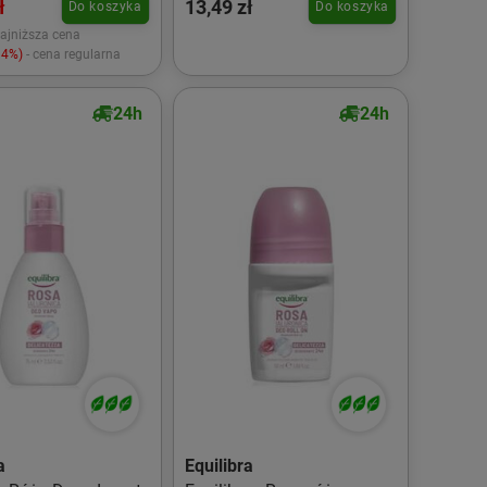
ł
13,49 zł
Do koszyka
Do koszyka
najniższa cena
14%)
- cena regularna
24h
24h
a
Equilibra