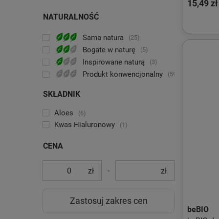
15,49 zł
50ml
NATURALNOŚĆ
Sama natura
25
Bogate w naturę
5
Inspirowane naturą
3
Produkt konwencjonalny
59
SKŁADNIK
Aloes
6
Kwas Hialuronowy
1
CENA
-
zł
zł
Zastosuj zakres cen
beBIO