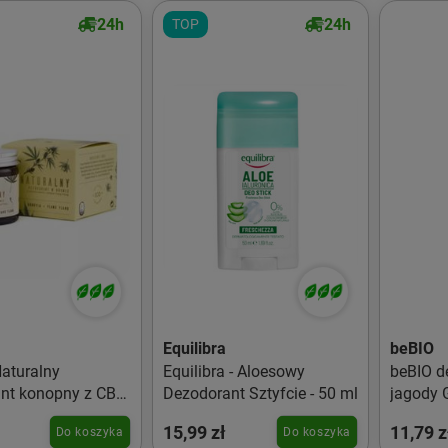
24h
24h
TOP
Equilibra
beBIO
aturalny
Equilibra - Aloesowy
beBIO de
nt konopny z CBD
Dezodorant Sztyfcie - 50 ml
jagody 
15,99 zł
11,79 z
Do koszyka
Do koszyka