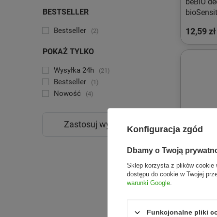
beBIO deo
BESTSELLER
bioSensi
12,59 zł
Bestseller
2
POKAŻ TYLKO
Wysyłka 24h
21
Bestseller
1
Nowość
4
Zastosuj wybrane filtry
Konfiguracja zgód
Dbamy o Twoją prywatn
Sklep korzysta z plików cookie 
dostępu do cookie w Twojej prz
warunki Google
.
Funkcjonalne pliki 