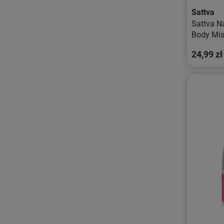
Sattva
Sattva N
Body Mis
dezodora
24,99 zł
mgiełki d
80ml