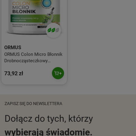
ORMUS
ORMUS Colon Micro Błonnik
Drobnocząsteczkowy
Proszek Oczyszczony ze
73,92 zł
Szczawianów i Fitynianów
(140g)
ZAPISZ SIĘ DO NEWSLETTERA
Dołącz do tych, którzy
wybierają świadomie.