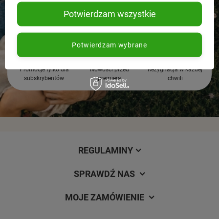
Potwierdzam wszystkie
Potwierdzam wybrane
Promocje tylko dla
Nowości przed
Rezygnacja w każdej
subskrybentów
premierą
chwili
REGULAMINY
SPRAWDŹ NAS
MOJE ZAMÓWIENIE