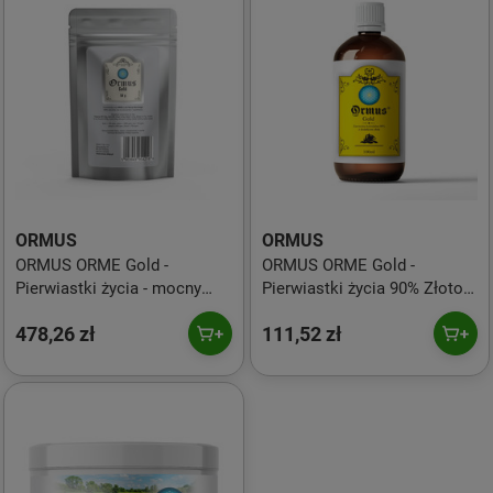
ORMUS
ORMUS
ORMUS ORME Gold -
ORMUS ORME Gold -
Pierwiastki życia - mocny
Pierwiastki życia 90% Złoto
proszek ze złotem (50 g)
Srebro Platyna Rod Chrom
478,26 zł
111,52 zł
(100 ml)