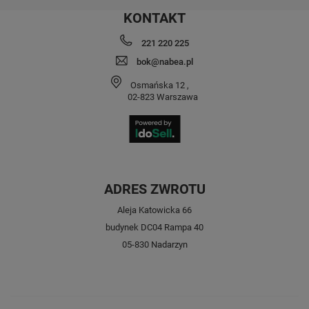
KONTAKT
221 220 225
bok@nabea.pl
Osmańska 12
,
02-823
Warszawa
ADRES ZWROTU
Aleja Katowicka 66
budynek DC04 Rampa 40
05-830 Nadarzyn