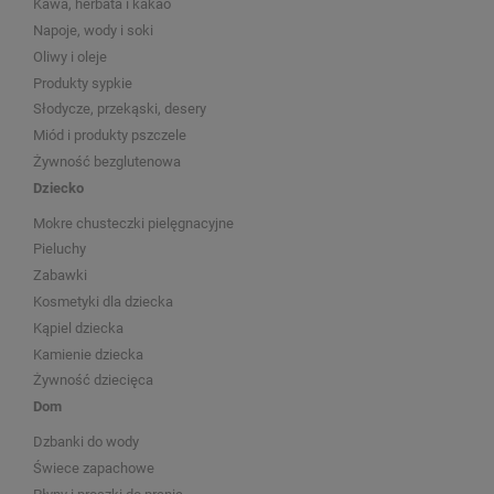
Kawa, herbata i kakao
Napoje, wody i soki
Oliwy i oleje
Produkty sypkie
Słodycze, przekąski, desery
Miód i produkty pszczele
Żywność bezglutenowa
Dziecko
Mokre chusteczki pielęgnacyjne
Pieluchy
Zabawki
Kosmetyki dla dziecka
Kąpiel dziecka
Kamienie dziecka
Żywność dziecięca
Dom
Dzbanki do wody
Świece zapachowe