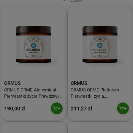
ORMUS
ORMUS
ORMUS ORME Alchemical -
ORMUS ORME Platinium -
Pierwiastki życia Prawdziwy
Pierwiastki życia
Ormus - receptura ze starych
NANOWODA ZŁOTO - mocny
190,00 zł
211,27 zł
ksiąg (120 ml)
i gęsty (120 ml)