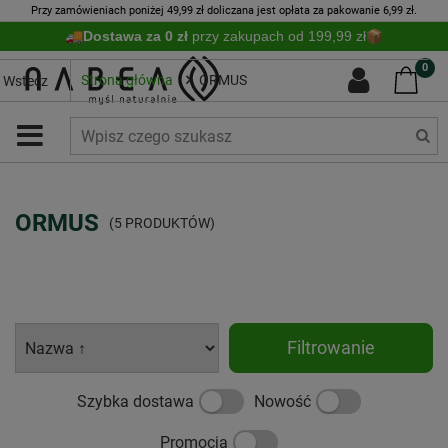
Przy zamówieniach poniżej 49,99 zł doliczana jest opłata za pakowanie 6,99 zł.
Dostawa za 0 zł
przy zakupach od 199,99 zł
0
Strona główna
ORMUS
Wstecz
ORMUS
(5 PRODUKTÓW)
Filtrowanie
Szybka dostawa
Nowość
Promocja