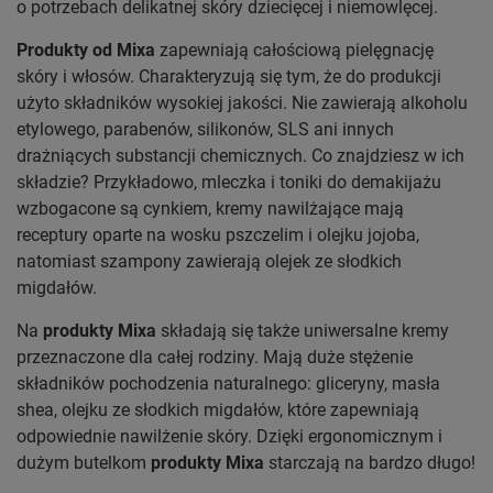
o potrzebach delikatnej skóry dziecięcej i niemowlęcej.
Produkty od Mixa
zapewniają całościową pielęgnację
skóry i włosów. Charakteryzują się tym, że do produkcji
użyto składników wysokiej jakości. Nie zawierają alkoholu
etylowego, parabenów, silikonów, SLS ani innych
drażniących substancji chemicznych. Co znajdziesz w ich
składzie? Przykładowo, mleczka i toniki do demakijażu
wzbogacone są cynkiem, kremy nawilżające mają
receptury oparte na wosku pszczelim i olejku jojoba,
natomiast szampony zawierają olejek ze słodkich
migdałów.
Na
produkty Mixa
składają się także uniwersalne kremy
przeznaczone dla całej rodziny. Mają duże stężenie
składników pochodzenia naturalnego: gliceryny, masła
shea, olejku ze słodkich migdałów, które zapewniają
odpowiednie nawilżenie skóry. Dzięki ergonomicznym i
dużym butelkom
produkty Mixa
starczają na bardzo długo!