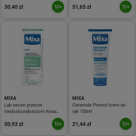
suchej 50ml
Hialuronowy + Kwas
30,40 zł
51,65 zł
Mlekowy 30ml
MIXA
MIXA
Lab serum przeciw
Ceramide Protect krem do
niedoskonałościom Kwas
rąk 100ml
Salicylowy + Niacynamid
50,93 zł
21,44 zł
30ml