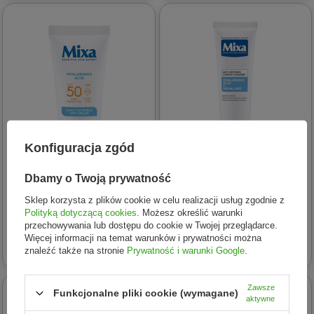
Konfiguracja zgód
Dbamy o Twoją prywatność
MIXA
MIXA
Krem nawilżający na dzień
Comfort Cleanser żel do
Sklep korzysta z plików cookie w celu realizacji usług zgodnie z
Polityką dotyczącą cookies
. Możesz określić warunki
SPF50 50ml
mycia twarzy przeciw
przechowywania lub dostępu do cookie w Twojej przeglądarce.
przesuszeniom Kwas
Więcej informacji na temat warunków i prywatności można
46,13 zł
27,65 zł
hialuronowy + Skwalan
znaleźć także na stronie
Prywatność i warunki Google
.
150ml
Zawsze
Funkcjonalne pliki cookie (wymagane)
aktywne