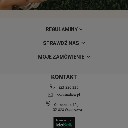
REGULAMINY
SPRAWDŹ NAS
MOJE ZAMÓWIENIE
KONTAKT
221 220 225
bok@nabea.pl
Osmańska 12
,
02-823
Warszawa