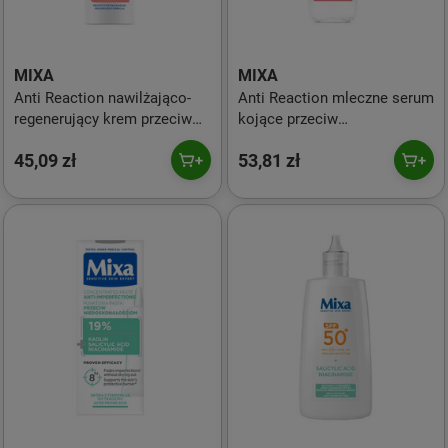
MIXA
MIXA
Anti Reaction nawilżająco-
Anti Reaction mleczne serum
regenerujący krem przeciw
kojące przeciw
zaczerwienieniom dla skóry
zaczerwienieniom dla skóry
45,09 zł
53,81 zł
reaktywnej 50ml
reaktywnej 30ml