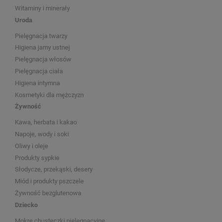
Witaminy i minerały
Uroda
Pielęgnacja twarzy
Higiena jamy ustnej
Pielęgnacja włosów
Pielęgnacja ciała
Higiena intymna
Kosmetyki dla mężczyzn
Żywność
Kawa, herbata i kakao
Napoje, wody i soki
Oliwy i oleje
Produkty sypkie
Słodycze, przekąski, desery
Miód i produkty pszczele
Żywność bezglutenowa
Dziecko
Mokre chusteczki pielęgnacyjne