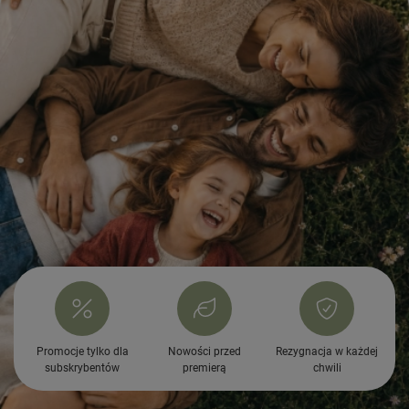
Promocje tylko dla
Nowości przed
Rezygnacja w każdej
subskrybentów
premierą
chwili