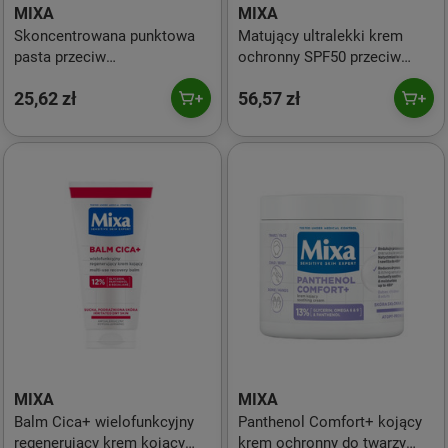
MIXA
MIXA
Skoncentrowana punktowa
Matujący ultralekki krem
pasta przeciw
ochronny SPF50 przeciw
niedoskonałościom 15ml
niedoskonałościom 40ml
25,62 zł
56,57 zł
MIXA
MIXA
Balm Cica+ wielofunkcyjny
Panthenol Comfort+ kojący
regenerujący krem kojący
krem ochronny do twarzy