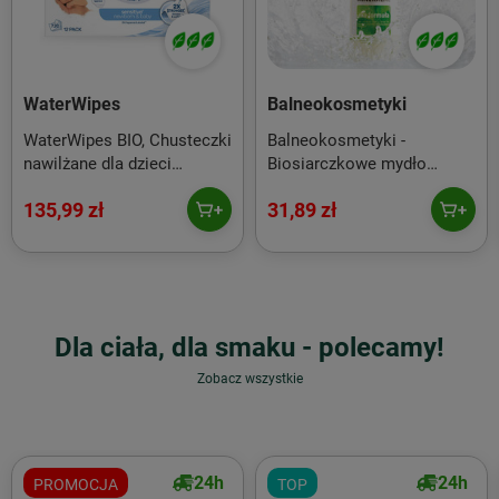
WaterWipes
Balneokosmetyki
WaterWipes BIO, Chusteczki
Balneokosmetyki -
nawilżane dla dzieci
Biosiarczkowe mydło
WIELOPAK 720 szt. (12 op.
mineralne w płynie 250ml
135,99 zł
31,89 zł
x 60 szt.)
Dla ciała, dla smaku - polecamy!
Zobacz wszystkie
24h
24h
PROMOCJA
TOP