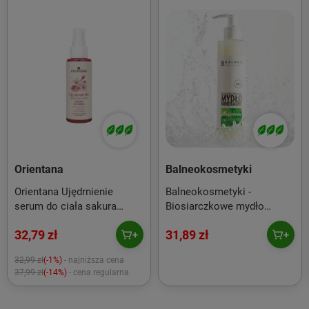
Orientana
Balneokosmetyki
Orientana Ujędrnienie
Balneokosmetyki -
serum do ciała sakura
Biosiarczkowe mydło
japońska phyto retinol
mineralne w płynie 250ml
32,79 zł
31,89 zł
kofeina niacynamid 100ml
32,99 zł
(-1%)
- najniższa cena
37,99 zł
(-14%)
- cena regularna