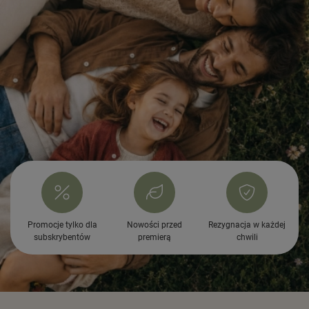
Promocje tylko dla
Nowości przed
Rezygnacja w każdej
subskrybentów
premierą
chwili