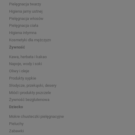
Pielęgnacja twarzy
Higiena jamy ustnej
Pielęgnacja włosów
Pielęgnacja ciała
Higiena intymna
Kosmetyki dla mężczyzn
Żywność
Kawa, herbata i kakao
Napoje, wody i soki
Oliwy i oleje
Produkty sypkie
Słodycze, przekąski, desery
Miód i produkty pszczele
Żywność bezglutenowa
Dziecko
Mokre chusteczki pielęgnacyjne
Pieluchy
Zabawki