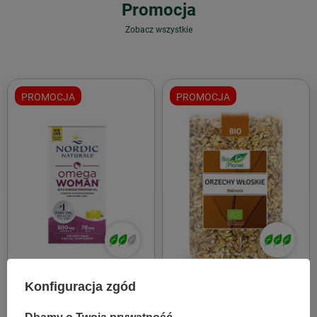
Promocja
Zobacz wszystkie
PROMOCJA
PROMOCJA
Nordic Naturals
Bio Planet
Konfiguracja zgód
Nordic Naturals Omega
ORZECHY WŁOSKIE BIO 1