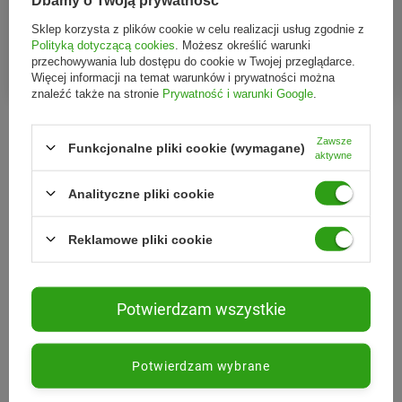
Dbamy o Twoją prywatność
Woman kwasy EPA i DHA +
kg - BIO PLANET
GLA 120 kaps. smak
Sklep korzysta z plików cookie w celu realizacji usług zgodnie z
121,77 zł
65,77 zł
cytryna
Polityką dotyczącą cookies
. Możesz określić warunki
przechowywania lub dostępu do cookie w Twojej przeglądarce.
131,06 zł
(-7%)
- najniższa cena
67,07 zł
(-1%)
- najniższa cena
Więcej informacji na temat warunków i prywatności można
131,06 zł
(-7%)
- cena regularna
70,38 zł
(-7%)
- cena regularna
znaleźć także na stronie
Prywatność i warunki Google
.
Zawsze
Funkcjonalne pliki cookie (wymagane)
aktywne
Ulubione marki
Analityczne pliki cookie
Reklamowe pliki cookie
Potwierdzam wszystkie
Potwierdzam wybrane