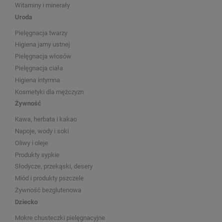
Witaminy i minerały
Uroda
Pielęgnacja twarzy
Higiena jamy ustnej
Pielęgnacja włosów
Pielęgnacja ciała
Higiena intymna
Kosmetyki dla mężczyzn
Żywność
Kawa, herbata i kakao
Napoje, wody i soki
Oliwy i oleje
Produkty sypkie
Słodycze, przekąski, desery
Miód i produkty pszczele
Żywność bezglutenowa
Dziecko
Mokre chusteczki pielęgnacyjne