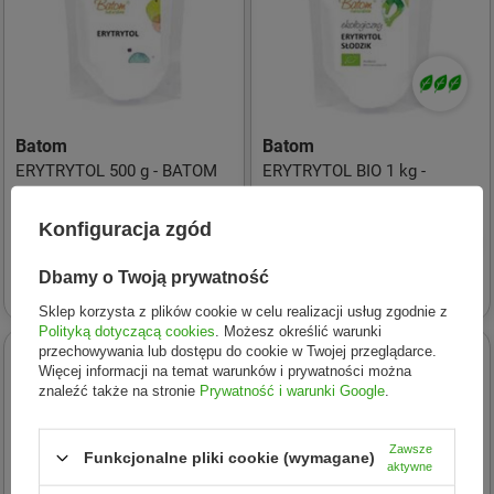
Batom
Batom
ERYTRYTOL 500 g - BATOM
ERYTRYTOL BIO 1 kg -
BATOM
15,77 zł
Konfiguracja zgód
43,77 zł
16,91 zł
(-6%)
- najniższa cena
Dbamy o Twoją prywatność
16,98 zł
(-7%)
- cena regularna
46,98 zł
(-6%)
- najniższa cena
47,80 zł
(-8%)
- cena regularna
Sklep korzysta z plików cookie w celu realizacji usług zgodnie z
Polityką dotyczącą cookies
. Możesz określić warunki
przechowywania lub dostępu do cookie w Twojej przeglądarce.
PROMOCJA
Więcej informacji na temat warunków i prywatności można
znaleźć także na stronie
Prywatność i warunki Google
.
Zawsze
Funkcjonalne pliki cookie (wymagane)
aktywne