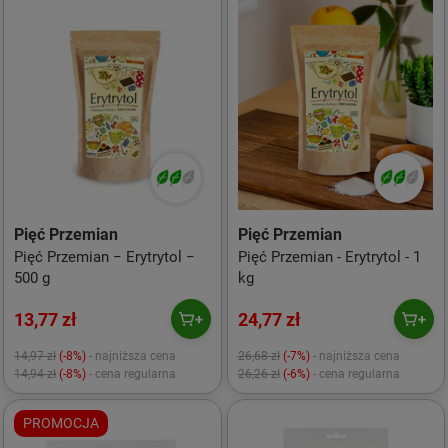
Pięć Przemian
Pięć Przemian
Pięć Przemian − Erytrytol −
Pięć Przemian - Erytrytol - 1
500 g
kg
13,77 zł
24,77 zł
14,97 zł
(-8%)
- najniższa cena
26,68 zł
(-7%)
- najniższa cena
14,94 zł
(-8%)
- cena regularna
26,26 zł
(-6%)
- cena regularna
PROMOCJA