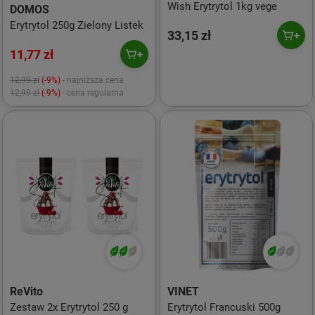
Wish Erytrytol 1kg vege
DOMOS
Erytrytol 250g Zielony Listek
33,15 zł
11,77 zł
12,99 zł
(-9%)
- najniższa cena
12,99 zł
(-9%)
- cena regularna
ReVito
VINET
Zestaw 2x Erytrytol 250 g
Erytrytol Francuski 500g