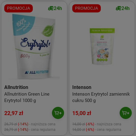
24h
24h
PROMOCJA
PROMOCJA
Allnutrition
Intenson
Allnutrition Green Line
Intenson Erytrytol zamiennik
Erytrytol 1000 g
cukru 500 g
22,97 zł
15,00 zł
26,79 zł
(-14%)
- najniższa cena
16,00 zł
(-6%)
- najniższa cena
26,79 zł
(-14%)
- cena regularna
16,00 zł
(-6%)
- cena regularna