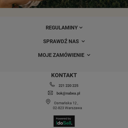
REGULAMINY
SPRAWDŹ NAS
MOJE ZAMÓWIENIE
KONTAKT
221 220 225
bok@nabea.pl
Osmańska 12
,
02-823
Warszawa