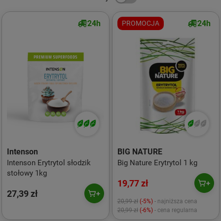
24h
24h
PROMOCJA
Intenson
BIG NATURE
Intenson Erytrytol słodzik
Big Nature Erytrytol 1 kg
stołowy 1kg
19,77 zł
27,39 zł
20,99 zł
(-5%)
- najniższa cena
20,99 zł
(-6%)
- cena regularna