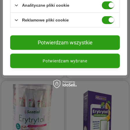
Analityczne pliki cookie
Reklamowe pliki cookie
Santini
ERYTRYTOL PUDER
ReVito
Potwierdzam wszystkie
BEZGLUTENOWY 350 g -
Erytrytol 250 g
SANTINI
22,19 zł
11,77 zł
Potwierdzam wybrane
13,39 zł
(-12%)
- najniższa cena
13,73 zł
(-14%)
- cena regularna