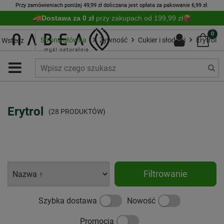
Przy zamówieniach poniżej 49,99 zł doliczana jest opłata za pakowanie 6,99 zł.
Dostawa za 0 zł
przy zakupach od 199,99 zł
0
Strona główna
Żywność
Cukier i słodziki
Erytrol
Wstecz
Erytrol
(28 PRODUKTÓW)
Filtrowanie
Szybka dostawa
Nowość
Promocja