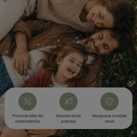
Promocje tylko dla
Nowości przed
Rezygnacja w każdej
subskrybentów
premierą
chwili