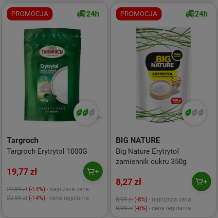
24h
24h
PROMOCJA
PROMOCJA
Targroch
BIG NATURE
Targroch Erytrytol 1000G
Big Nature Erytrytol
zamiennik cukru 350g
19,77 zł
8,27 zł
22,99 zł
(-14%)
- najniższa cena
22,99 zł
(-14%)
- cena regularna
8,99 zł
(-8%)
- najniższa cena
8,99 zł
(-8%)
- cena regularna