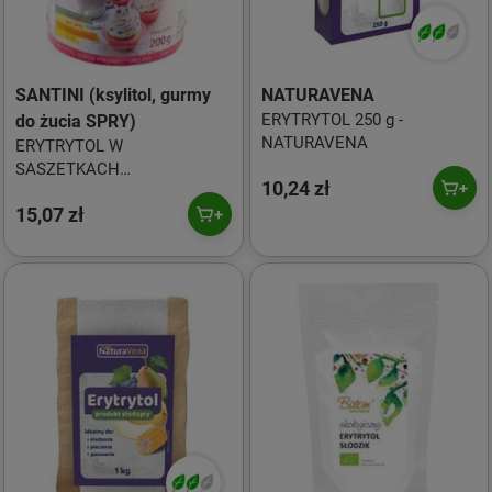
SANTINI (ksylitol, gurmy
NATURAVENA
ERYTRYTOL 250 g -
do żucia SPRY)
NATURAVENA
ERYTRYTOL W
SASZETKACH
10,24 zł
BEZGLUTENOWY (40 x 5 g)
15,07 zł
200 g - SANTINI