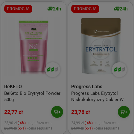
24h
24h
PROMOCJA
PROMOCJA
BeKETO
Progress Labs
BeKeto Bio Erytrytol Powder
Progress Labs Erytrytol
500g
Niskokaloryczny Cukier W
Proszku 1000g
22,77 zł
23,76 zł
23,90 zł
(-4%)
- najniższa cena
24,99 zł
(-4%)
- najniższa cena
23,90 zł
(-5%)
- cena regularna
24,99 zł
(-5%)
- cena regularna