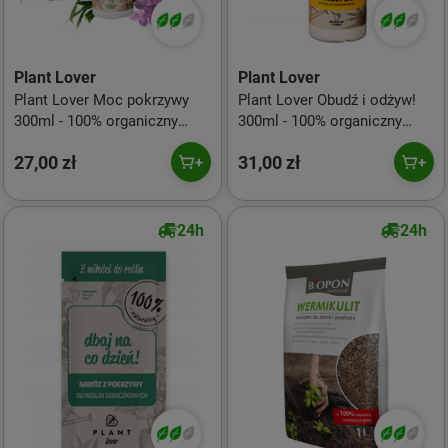
Plant Lover
Plant Lover
Plant Lover Moc pokrzywy
Plant Lover Obudź i odżyw!
300ml - 100% organiczny
300ml - 100% organiczny
naturalny nawóz do roślin
naturalny nawóz do roślin
27,00 zł
31,00 zł
doniczkowych
doniczkowych
24h
24h