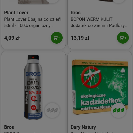
Plant Lover
Bros
Plant Lover Dbaj na co dzień!
BOPON WERMIKULIT
50ml - 100% organiczny
dodatek do Ziemi i Podłoży
naturalny nawóz do roślin
5l
4,09 zł
13,19 zł
doniczkowych
Bros
Dary Natury