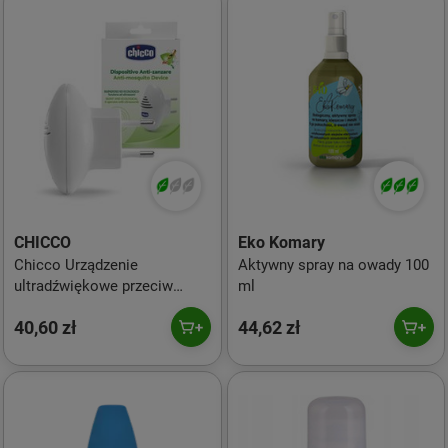
CHICCO
Eko Komary
Chicco Urządzenie
Aktywny spray na owady 100
ultradźwiękowe przeciw
ml
komarom Urządzenie
40,60 zł
44,62 zł
ultradźwiękowe do kontaktu