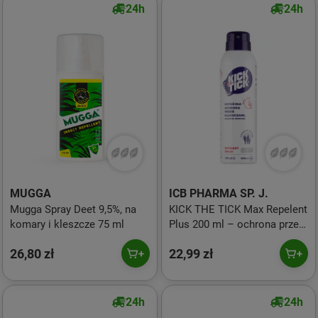
24h
24h
MUGGA
ICB PHARMA SP. J.
Mugga Spray Deet 9,5%, na
KICK THE TICK Max Repelent
komary i kleszcze 75 ml
Plus 200 ml – ochrona przed
kleszczami, komarami i
26,80 zł
22,99 zł
meszkami
24h
24h