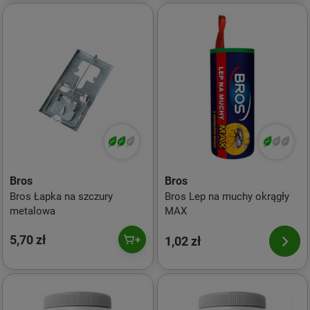
Bros
Bros
Bros Łapka na szczury
Bros Lep na muchy okrągły
metalowa
MAX
5,70 zł
1,02 zł