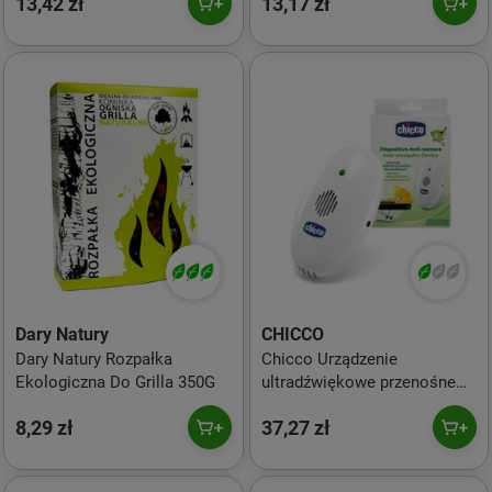
13,42 zł
13,17 zł
Dary Natury
CHICCO
Dary Natury Rozpałka
Chicco Urządzenie
Ekologiczna Do Grilla 350G
ultradźwiękowe przenośne
przeciw komarom Ochrona
8,29 zł
37,27 zł
przeciw komarom