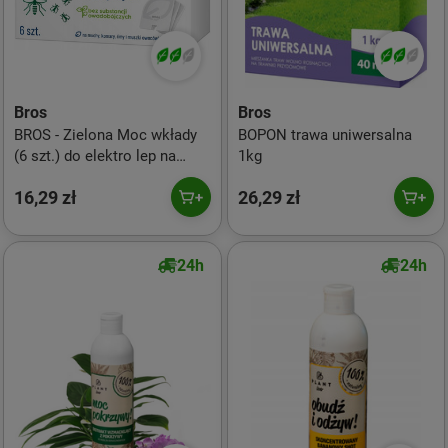
Bros
Bros
BROS - Zielona Moc wkłady
BOPON trawa uniwersalna
(6 szt.) do elektro lep na
1kg
owady z lampką UV
16,29 zł
26,29 zł
24h
24h