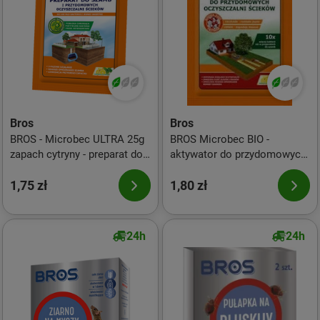
Bros
Bros
BROS - Microbec ULTRA 25g
BROS Microbec BIO -
zapach cytryny - preparat do
aktywator do przydomowych
szamb - 1 szt
oczyszczalni ścieków 35g
1,75 zł
1,80 zł
24h
24h