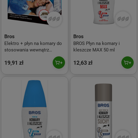
Bros
Bros
Elektro + płyn na komary do
BROS Płyn na komary i
stosowania wewnątrz
kleszcze MAX 50 ml
budynku
19,91 zł
12,63 zł