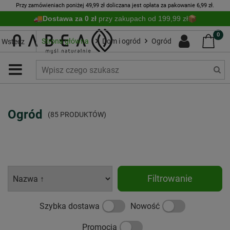
Przy zamówieniach poniżej 49,99 zł doliczana jest opłata za pakowanie 6,99 zł.
Dostawa za 0 zł
przy zakupach od 199,99 zł
0
Strona główna
Dom i ogród
Ogród
Wstecz
Ogród
(85 PRODUKTÓW)
Filtrowanie
Szybka dostawa
Nowość
Promocja