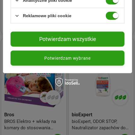
Analityczne pliki cookie
Elektro + płyn na komary do
Pałeczki na komary 4 szt.
stosowania wewnątrz
Reklamowe pliki cookie
16,03 zł
budynku
28,51 zł
Potwierdzam wszystkie
Potwierdzam wybrane
Bros
bioExpert
BROS Elektro + wkłady na
bioExpert, ODOR STOP,
komary do stosowania
Nautralizator zapachów do
wewnątrz budynku
koszy na śmieci, 500 ml