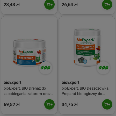
23,43 zł
26,64 zł
bioExpert
bioExpert
bioExpert, BIO Drenaż do
bioExpert, BIO Deszczówka,
zapobiegania zatorom oraz
Preparat biologiczny do
do udrażniania drenów, 250 g
klarowania wody
69,52 zł
34,75 zł
deszczowej, 450 g