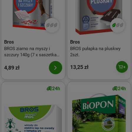
Bros
Bros
BROS ziarno na myszy i
BROS pułapka na pluskwy
szczury 140g (7 x saszetka
2szt.
20g)
13,25 zł
4,89 zł
24h
24h