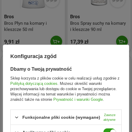
Bros
Bros
Bros Płyn na komary i
Bros Spray suchy na komary
kleszcze 50 ml
i kleszcze 90 ml
9,91 zł
17,39 zł
Konfiguracja zgód
Dbamy o Twoją prywatność
Sklep korzysta z plików cookie w celu realizacji usług zgodnie z
Polityką dotyczącą cookies
. Możesz określić warunki
przechowywania lub dostępu do cookie w Twojej przeglądarce.
Więcej informacji na temat warunków i prywatności można
znaleźć także na stronie
Prywatność i warunki Google
.
Zawsze
Funkcjonalne pliki cookie (wymagane)
aktywne
Bros
Bros