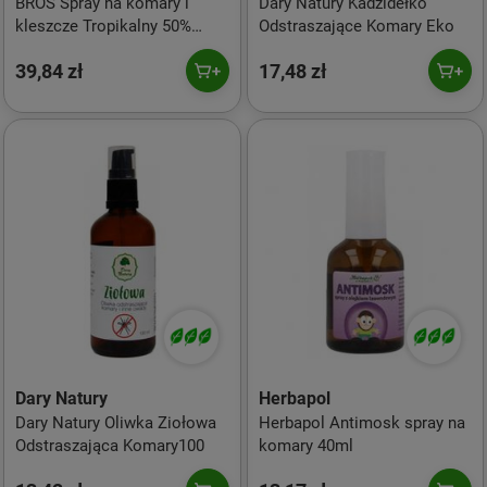
BROS Spray na komary i
Dary Natury Kadzidełko
kleszcze Tropikalny 50%
Odstraszające Komary Eko
DEET 180ml
39,84 zł
17,48 zł
Dary Natury
Herbapol
Dary Natury Oliwka Ziołowa
Herbapol Antimosk spray na
Odstraszająca Komary100
komary 40ml