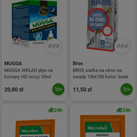
MUGGA
Bros
MUGGA WKŁAD płyn na
BROS siatka na okno na
komary (45 nocy) 35ml
owady 130x150 kolor: biała
20,80 zł
11,50 zł
24h
24h