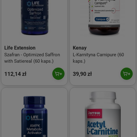
Life Extension
Kenay
Szafran - Optimized Saffron
L-Karnityna Carnipure (60
with Satiereal (60 kaps.)
kaps.)
112,14 zł
39,90 zł