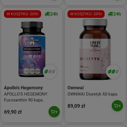
24h
24h
W KOSZYKU -20%!
W KOSZYKU -20%!
Apollo's Hegemony
Ownwai
APOLLO'S HEGEMONY
OWNWAI Diuretyk 60 kaps.
Fucoxanthin 90 kaps.
89,09 zł
69,90 zł