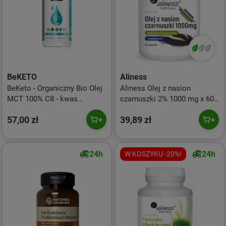
BeKETO
Aliness
BeKeto - Organiczny Bio Olej
Aliness Olej z nasion
MCT 100% C8 - kwas
czarnuszki 2% 1000 mg x 60
kaprylowy - 500ml
kaps.
57,00 zł
39,89 zł
24h
24h
W KOSZYKU -20%!