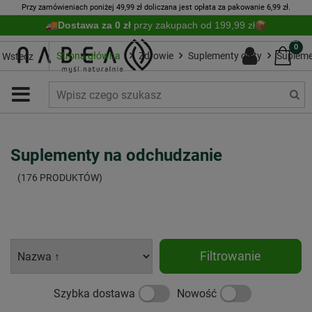
Przy zamówieniach poniżej 49,99 zł doliczana jest opłata za pakowanie 6,99 zł.
Dostawa za 0 zł
przy zakupach od 199,99 zł
0
Strona główna
Zdrowie
Suplementy diety
Supleme
Wstecz
Suplementy na odchudzanie
(176 PRODUKTÓW)
Filtrowanie
Szybka dostawa
Nowość