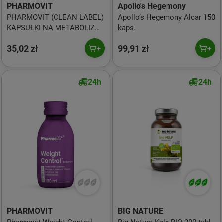
PHARMOVIT
Apollo's Hegemony
PHARMOVIT (CLEAN LABEL)
Apollo’s Hegemony Alcar 150
KAPSUŁKI NA METABOLIZM
kaps.
TŁUSZCZÓW (CZYNNIKI
35,02 zł
99,91 zł
LIPOTROPOWE)
BEZGLUTENOWE 60 szt.
24h
24h
PHARMOVIT
BIG NATURE