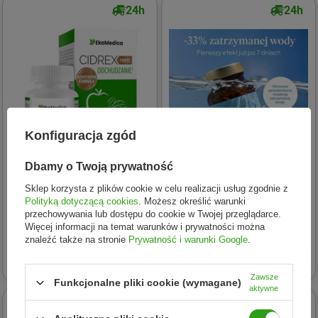
24h
24h
Konfiguracja zgód
Dbamy o Twoją prywatność
Sklep korzysta z plików cookie w celu realizacji usług zgodnie z
EKAMEDICA
Natu Care
Polityką dotyczącą cookies
. Możesz określić warunki
EkaMedica Cidrex FORTE
Natu.Care Formuła Aqua 60
przechowywania lub dostępu do cookie w Twojej przeglądarce.
odchudzanie 60 kaps.
kaps.
Więcej informacji na temat warunków i prywatności można
znaleźć także na stronie
Prywatność i warunki Google
.
22,99 zł
56,09 zł
Zawsze
Funkcjonalne pliki cookie (wymagane)
aktywne
24h
24h
W KOSZYKU -20%!