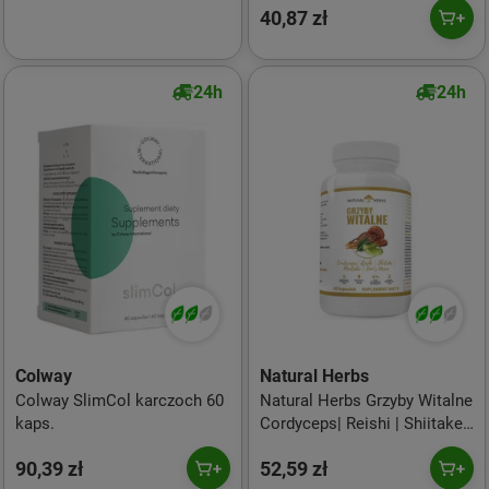
40,87 zł
24h
24h
Colway
Natural Herbs
Colway SlimCol karczoch 60
Natural Herbs Grzyby Witalne
kaps.
Cordyceps| Reishi | Shiitake |
Maitake | Lion’S Mane 60
90,39 zł
52,59 zł
kaps.