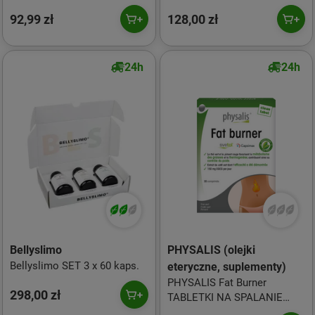
apetytu, wspomaganie
92,99 zł
128,00 zł
odchudzania i regulacja
poziomu glukozy - 60 kaps.
24h
24h
Bellyslimo
PHYSALIS (olejki
Bellyslimo SET 3 x 60 kaps.
eteryczne, suplementy)
PHYSALIS Fat Burner
298,00 zł
TABLETKI NA SPALANIE
TŁUSZCZU 30 szt.