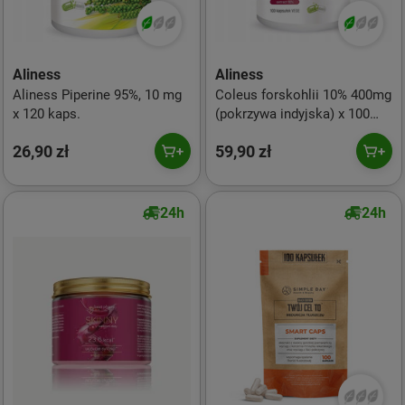
Aliness
Aliness
Aliness Piperine 95%, 10 mg
Coleus forskohlii 10% 400mg
x 120 kaps.
(pokrzywa indyjska) x 100
Vege caps.
26,90 zł
59,90 zł
24h
24h