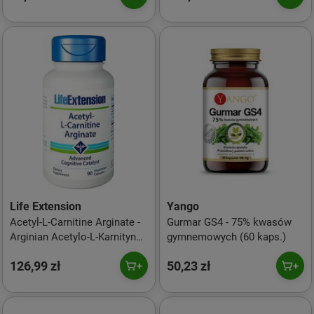
Life Extension
Yango
Acetyl-L-Carnitine Arginate -
Gurmar GS4 - 75% kwasów
Arginian Acetylo-L-Karnityny
gymnemowych (60 kaps.)
(90 kaps.)
126,99 zł
50,23 zł