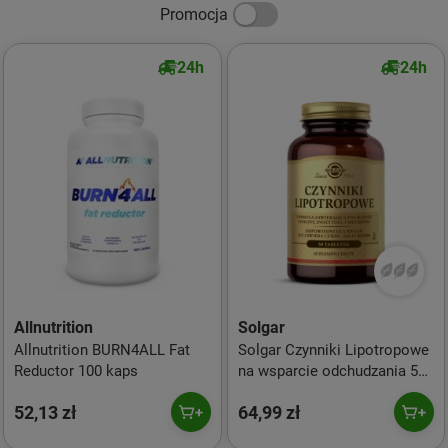
Promocja
24h
24h
Allnutrition
Solgar
Allnutrition BURN4ALL Fat
Solgar Czynniki Lipotropowe
Reductor 100 kaps
na wsparcie odchudzania 50
tabl. vege
52,13 zł
64,99 zł