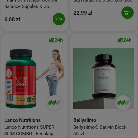
Pharmovit Weight Control
Big Nature Kelp BIO 200 tabl.
Balance Supples & Go
22,99 zł
suplement diety w płynie
6,68 zł
100ml
24h
24h
Lanco Nutritions
Bellyslimo
Lanco Nutritions SUPER
Bellyslimo® Sativin Block
SLIM COMBO - Redukcja
60szt.