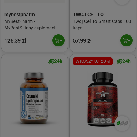
mybestpharm
TWÓJ CEL TO
MyBestPharm -
Twój Cel To Smart Caps 100
MyBestSkinny suplement
kaps.
diety w proszku, smak
126,39 zł
57,99 zł
wiśniowy 222g
24h
24h
W KOSZYKU -20%!