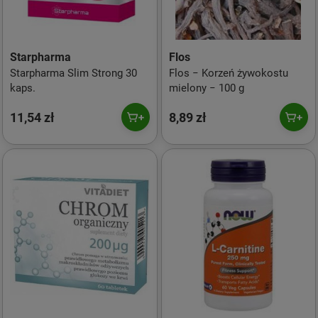
Starpharma
Flos
Starpharma Slim Strong 30
Flos − Korzeń żywokostu
kaps.
mielony − 100 g
11,54 zł
8,89 zł