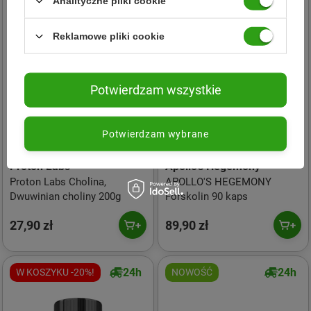
Analityczne pliki cookie
Reklamowe pliki cookie
Potwierdzam wszystkie
Potwierdzam wybrane
Proton Labs
Apollo's Hegemony
Proton Labs Cholina,
APOLLO'S HEGEMONY
Dwuwinian choliny 200g
Forskolin 90 kaps
27,90 zł
89,90 zł
24h
24h
W KOSZYKU -20%!
NOWOŚĆ