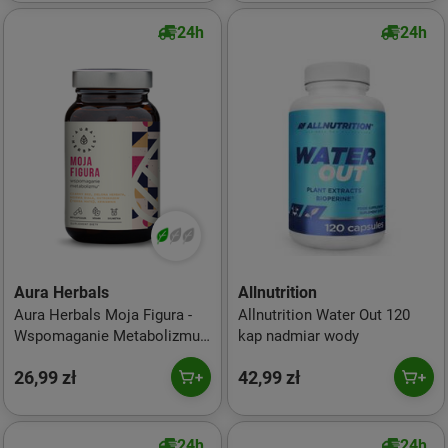
24h
24h
Aura Herbals
Allnutrition
Aura Herbals Moja Figura -
Allnutrition Water Out 120
Wspomaganie Metabolizmu
kap nadmiar wody
60 kaps.
26,99 zł
42,99 zł
24h
24h