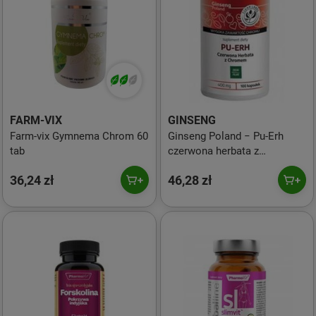
FARM-VIX
GINSENG
Farm-vix Gymnema Chrom 60
Ginseng Poland − Pu-Erh
tab
czerwona herbata z
chromem − 100 kaps.
36,24 zł
46,28 zł