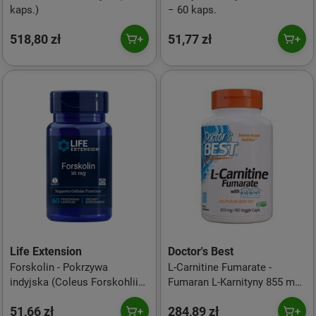
kaps.)
− 60 kaps.
518,80 zł
51,77 zł
Life Extension
Doctor's Best
Forskolin - Pokrzywa
L-Carnitine Fumarate -
indyjska (Coleus Forskohlii)
Fumaran L-Karnityny 855 mg
ekstrakt (60 kaps.)
(180 kaps.)
51,66 zł
284,89 zł