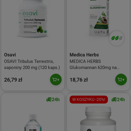
Osavi
Medica Herbs
OSAVI Tribulus Terrestris,
MEDICA HERBS
saponiny 200 mg (120 kaps.)
Glukomannan 620mg na
wsparcie redukcji wagi 60
26,79 zł
18,76 zł
kaps.
24h
24h
W KOSZYKU -20%!