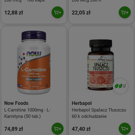
200 mcg − 100 kaps.
200 Mcg 200 K
12,88 zł
22,05 zł
Now Foods
Herbapol
L-Carnitine 1000mg - L-
Herbapol Spalacz Tłuszczu
Karnityna (50 tab.)
60 k odchudzanie
74,89 zł
47,40 zł