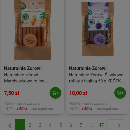
Naturalnie Zdrowi
Naturalnie Zdrowi
Naturalnie zdrowi
Naturalnie Zdrowi Śliwkowe
Marchewkowe rollsy
rollsy z inuliną 50 g KRÓTKA
naturalny 50 g KRÓTKA DATA
DATA 2026-09-05
7,50 zł
10,00 zł
2026-08-25
7,50 zł
- najniższa cena
10,00 zł
- najniższa cena
14,99 zł
(-50%)
- cena regularna
19,99 zł
(-50%)
- cena regularna
1
2
3
4
5
6
7
...
47