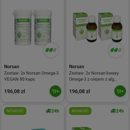
Norsan
Norsan
Zestaw: 2x Norsan Omega-3
Zestaw: 2x Norsan kwasy
VEGAN 80 kaps.
Omega-3 z olejem z alg
roślinnych 100 ml smak
196,08 zł
196,08 zł
cytryna Vegan
24h
24h
NOWOŚĆ
NOWOŚĆ