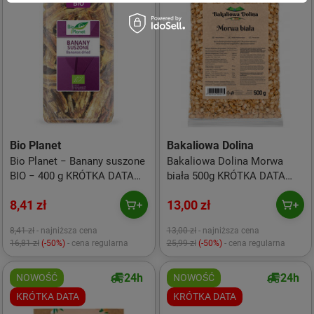
Bio Planet
Bakaliowa Dolina
Bio Planet − Banany suszone
Bakaliowa Dolina Morwa
BIO − 400 g KRÓTKA DATA
biała 500g KRÓTKA DATA
2026-08-25
2026-08-31
8,41 zł
13,00 zł
8,41 zł
- najniższa cena
13,00 zł
- najniższa cena
16,81 zł
(-50%)
- cena regularna
25,99 zł
(-50%)
- cena regularna
24h
24h
NOWOŚĆ
NOWOŚĆ
KRÓTKA DATA
KRÓTKA DATA