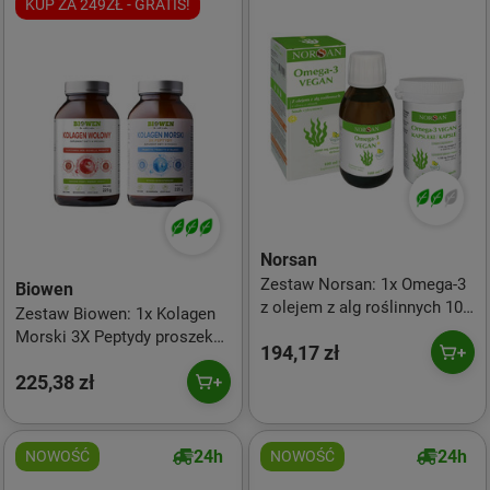
KUP ZA 249ZŁ - GRATIS!
Norsan
Zestaw Norsan: 1x Omega-3
Biowen
z olejem z alg roślinnych 100
Zestaw Biowen: 1x Kolagen
ml smak cytryna Vegan i 1x
Morski 3X Peptydy proszek
194,17 zł
Omega-3 roślinny olej z Alg
225 g i 1x Kolagen wołowy
80 vege kaps.
225,38 zł
typu I II III proszek 225 g
24h
24h
NOWOŚĆ
NOWOŚĆ