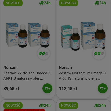
smak naturalny
24h
24h
NOWOŚĆ
NOWOŚĆ
Norsan
Norsan
Zestaw: 2x Norsan Omega-3
Zestaw Norsan: 1x Omega-3
ARKTIS naturalny olej z
ARKTIS naturalny olej z
dorsza kwasy EPA i DHA 200
dorsza kwasy EPA i DHA 200
89,68 zł
112,48 zł
ml smak cytrynowy
ml smak cytrynowy i 1x
Omega-3 Fisk dla dzieci 150
ml smak pomarańcza
24h
24h
NOWOŚĆ
NOWOŚĆ