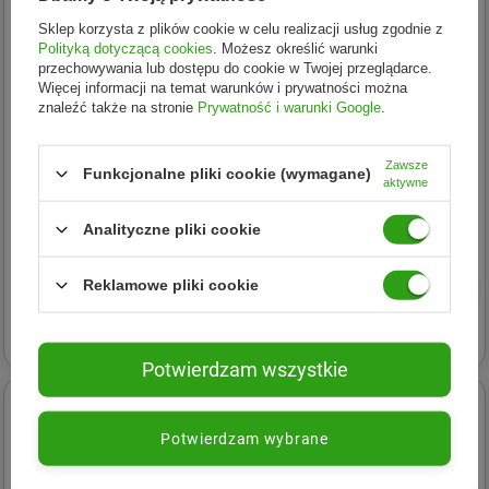
Sklep korzysta z plików cookie w celu realizacji usług zgodnie z
Polityką dotyczącą cookies
. Możesz określić warunki
przechowywania lub dostępu do cookie w Twojej przeglądarce.
Więcej informacji na temat warunków i prywatności można
znaleźć także na stronie
Prywatność i warunki Google
.
Zawsze
Funkcjonalne pliki cookie (wymagane)
aktywne
Monte Verde
Mate Green
Yerba Mate Monte Verde
Yerba Mate El Pajaro Mas
Analityczne pliki cookie
CITRUS BOMB 500 g KRÓTKA
Energia (saszetki 25x3 g)
DATA 2026-09-30
KRÓTKA DATA 2026-09-30
Reklamowe pliki cookie
14,06 zł
7,64 zł
14,06 zł
- najniższa cena
7,64 zł
- najniższa cena
20,09 zł
(-30%)
- cena regularna
10,92 zł
(-30%)
- cena regularna
Potwierdzam wszystkie
24h
24h
NOWOŚĆ
NOWOŚĆ
KRÓTKA DATA
KRÓTKA DATA
Potwierdzam wybrane