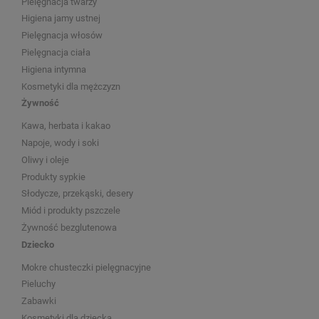
Pielęgnacja twarzy
Higiena jamy ustnej
Pielęgnacja włosów
Pielęgnacja ciała
Higiena intymna
Kosmetyki dla mężczyzn
Żywność
Kawa, herbata i kakao
Napoje, wody i soki
Oliwy i oleje
Produkty sypkie
Słodycze, przekąski, desery
Miód i produkty pszczele
Żywność bezglutenowa
Dziecko
Mokre chusteczki pielęgnacyjne
Pieluchy
Zabawki
Kosmetyki dla dziecka