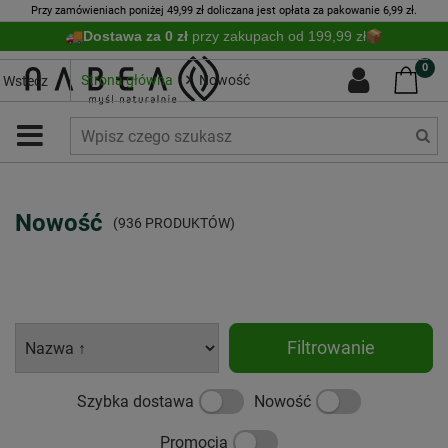
Przy zamówieniach poniżej 49,99 zł doliczana jest opłata za pakowanie 6,99 zł.
Dostawa za 0 zł
przy zakupach od 199,99 zł
0
Strona główna
Nowość
Wstecz
Nowość
(936 PRODUKTÓW)
Filtrowanie
Szybka dostawa
Nowość
Promocja