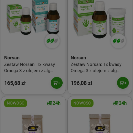
Norsan
Norsan
Zestaw Norsan: 1x kwasy
Zestaw Norsan: 1x kwasy
Omega-3 z olejem z alg
Omega-3 z olejem z alg
roślinnych 100 ml smak
roślinnych 100 ml smak
165,68 zł
196,08 zł
cytryna Vegan i 1x Omega-3
cytryna Vegan i 1x Omega-3
Fisk dla dzieci 150 ml smak
VEGAN 80 kaps.
pomarańcza
24h
24h
NOWOŚĆ
NOWOŚĆ