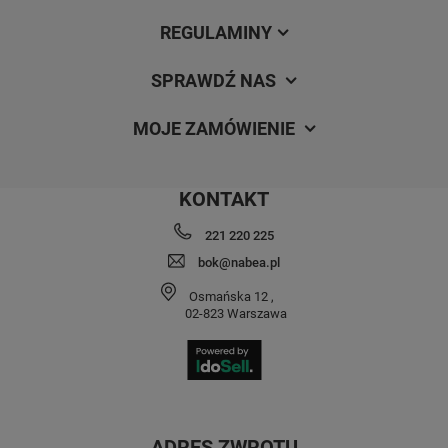
REGULAMINY
SPRAWDŹ NAS
MOJE ZAMÓWIENIE
KONTAKT
221 220 225
bok@nabea.pl
Osmańska 12
,
02-823
Warszawa
ADRES ZWROTU