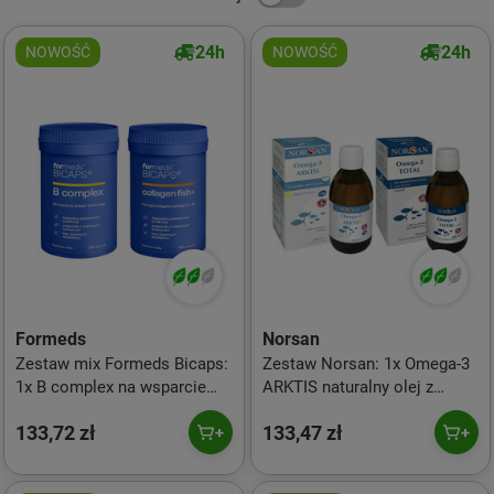
24h
24h
NOWOŚĆ
NOWOŚĆ
Formeds
Norsan
Zestaw mix Formeds Bicaps:
Zestaw Norsan: 1x Omega-3
1x B complex na wsparcie
ARKTIS naturalny olej z
układu nerwowego 120 kaps.
dorsza kwasy EPA i DHA 200
133,72 zł
133,47 zł
i 1x Collagen Fish+ mix
ml smak cytrynowy i 1x
kolegenów 60 kaps.
Omega-3 TOTAL olej rybny
kwasy tłuszczowe 200 ml