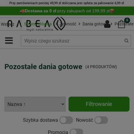
Przy zamówieniach poniżej 49,99 zł doliczana jest opłata za pakowanie 6,99 zł.
Dostawa za 0 zł
przy zakupach od 199,99 zł
0
Strona główna
Żywność
Dania gotowe
Pozostałe
Wstecz
Pozostałe dania gotowe
(4 PRODUKTÓW)
Filtrowanie
Szybka dostawa
Nowość
Promocja