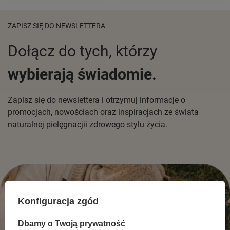
ZAPISZ SIĘ DO NEWSLETTERA
Dołącz do tych, którzy
wybierają świadomie.
Zapisz się do newslettera i otrzymuj informacje o
promocjach, nowościach oraz inspiracjach ze świata
naturalnej pielęgnacjii zdrowego stylu życia.
Konfiguracja zgód
Dbamy o Twoją prywatność