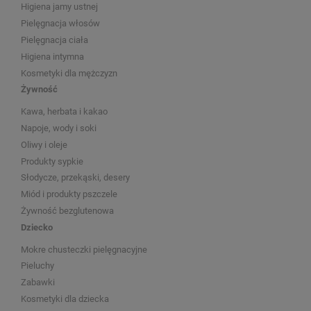
Higiena jamy ustnej
Pielęgnacja włosów
Pielęgnacja ciała
Higiena intymna
Kosmetyki dla mężczyzn
Żywność
Kawa, herbata i kakao
Napoje, wody i soki
Oliwy i oleje
Produkty sypkie
Słodycze, przekąski, desery
Miód i produkty pszczele
Żywność bezglutenowa
Dziecko
Mokre chusteczki pielęgnacyjne
Pieluchy
Zabawki
Kosmetyki dla dziecka