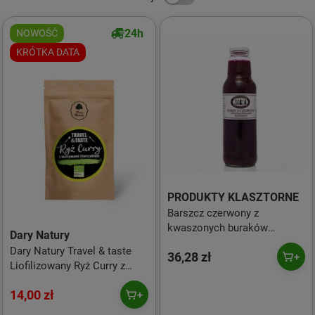
24h
NOWOŚĆ
KRÓTKA DATA
PRODUKTY KLASZTORNE
Barszcz czerwony z
kwaszonych buraków
Dary Natury
korzenny 750 ml
Dary Natury Travel & taste
36,28 zł
Liofilizowany Ryż Curry z
warzywami i kurczakiem EKO
14,00 zł
100g KRÓTKA DATA 2026-09-
01