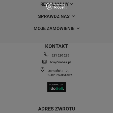
REGULAMINY
SPRAWDŹ NAS
MOJE ZAMÓWIENIE
KONTAKT
221 220 225
bok@nabea.pl
Osmańska 12
,
02-823
Warszawa
ADRES ZWROTU