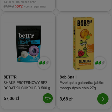
14,00 zł
- najniższa cena
27,99 zł
(-50%)
- cena regularna
BETT'R
Bob Snail
SHAKE PROTEINOWY BEZ
Przekąska galaretka jabłko
DODATKU CUKRU BIO 500 g -
mango dynia chia 27g
BETT'R
67,06 zł
3,68 zł