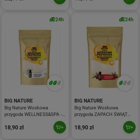
24h
24h
BIG NATURE
BIG NATURE
Big Nature Woskowa
Big Nature Woskowa
przygoda WELLNESS&SPA -
przygoda ZAPACH ŚWIĄT
zestaw do robienia świec
515 g
18,90 zł
18,90 zł
515g