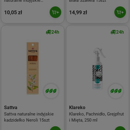
naturalne indyjskie
Biała Szałwia 15szt
kadzidełko Jaśmin 15szt
10,05 zł
14,99 zł
24h
24h
Sattva
Klareko
Sattva naturalne indyjskie
Klareko, Pachnidło, Grejpfrut
kadzidełko Neroli 15szt
i Mięta, 250 ml