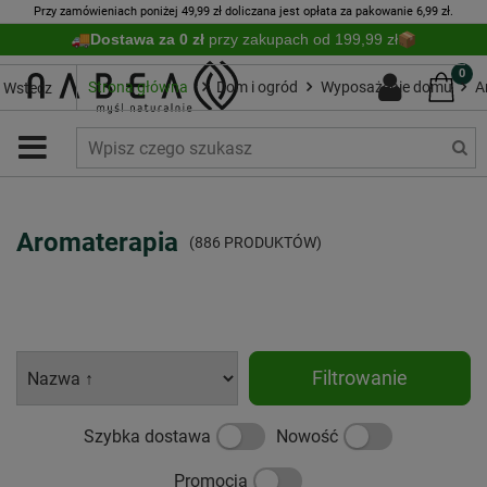
Przy zamówieniach poniżej 49,99 zł doliczana jest opłata za pakowanie 6,99 zł.
Dostawa za 0 zł
przy zakupach od 199,99 zł
0
Strona główna
Dom i ogród
Wyposażenie domu
A
Wstecz
Aromaterapia
(886 PRODUKTÓW)
Filtrowanie
Szybka dostawa
Nowość
Promocja