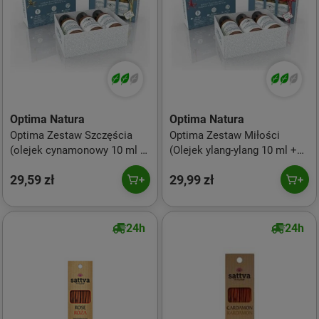
Optima Natura
Optima Natura
Optima Zestaw Szczęścia
Optima Zestaw Miłości
(olejek cynamonowy 10 ml +
(Olejek ylang-ylang 10 ml +
złodziei 10 ml +
złodziei 10ml + bergamotowy
29,59 zł
29,99 zł
pomarańczowy 10 ml) 30 ml
10ml) 30 ml
24h
24h