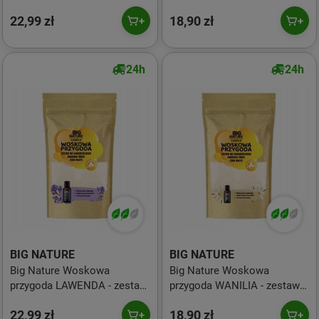
CYNAMON 515 g
22,99 zł
18,90 zł
24h
24h
BIG NATURE
BIG NATURE
Big Nature Woskowa
Big Nature Woskowa
przygoda LAWENDA - zestaw
przygoda WANILIA - zestaw
do robienia świec DYI 515g
do robienia świec DIY 515g
22,99 zł
18,90 zł