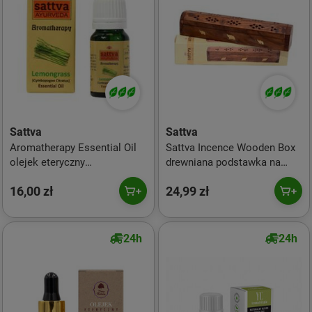
Sattva
Sattva
Aromatherapy Essential Oil
Sattva Incence Wooden Box
olejek eteryczny
drewniana podstawka na
Leomongrass 10ml
kadzidełka Elephant
16,00 zł
24,99 zł
24h
24h