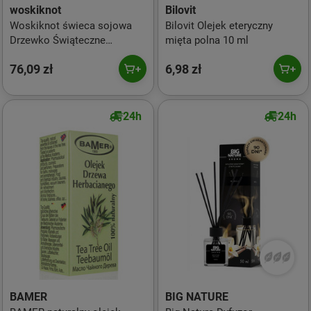
woskiknot
Bilovit
Woskiknot świeca sojowa
Bilovit Olejek eteryczny
Drzewko Świąteczne
mięta polna 10 ml
dwuknotowa 400ml
76,09 zł
6,98 zł
24h
24h
BAMER
BIG NATURE