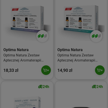
Optima Natura
Optima Natura
Optima Natura Zestaw
Optima Natura Zestaw
Aptecznej Aromaterapii
Aptecznej Aromaterapii
Drzewo Herbaciane i
Drzewo Herbaciane i
18,33 zł
14,90 zł
Lawenda 2 x 10 ml
Eukaliptus 2 x 10 ml
24h
24h