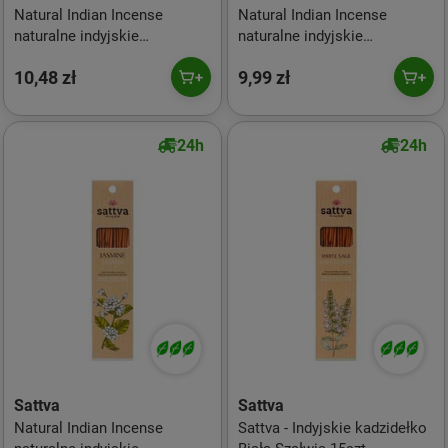
Natural Indian Incense
Natural Indian Incense
naturalne indyjskie
naturalne indyjskie
kadzidełko Paczula 15szt
kadzidełko Drzewo
10,48 zł
9,99 zł
Sandałowe 15szt
24h
24h
Sattva
Sattva
Natural Indian Incense
Sattva - Indyjskie kadzidełko