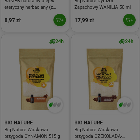
BAMER naturalny olejek
Big Nature Dyfuzor
eteryczny herbaciany (z
Zapachowy WANILIA 50 ml
drzewa) 7 ml
8,97 zł
17,99 zł
24h
24h
BIG NATURE
BIG NATURE
Big Nature Woskowa
Big Nature Woskowa
przygoda CYNAMON 515 g
przygoda CZEKOLADA-