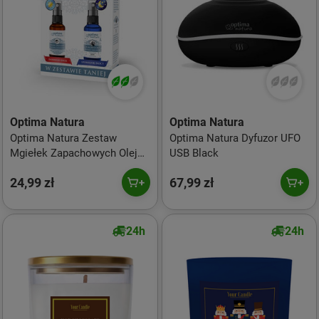
Optima Natura
Optima Natura
Optima Natura Zestaw
Optima Natura Dyfuzor UFO
Mgiełek Zapachowych Olejek
USB Black
Złodziei i N-Active Sen 2 x 50
24,99 zł
67,99 zł
ml
24h
24h