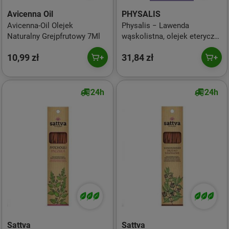
Avicenna Oil
PHYSALIS
Avicenna-Oil Olejek
Physalis − Lawenda
Naturalny Grejpfrutowy 7Ml
wąskolistna, olejek eteryczny
BIO − 10 ml
10,99 zł
31,84 zł
24h
24h
Sattva
Sattva