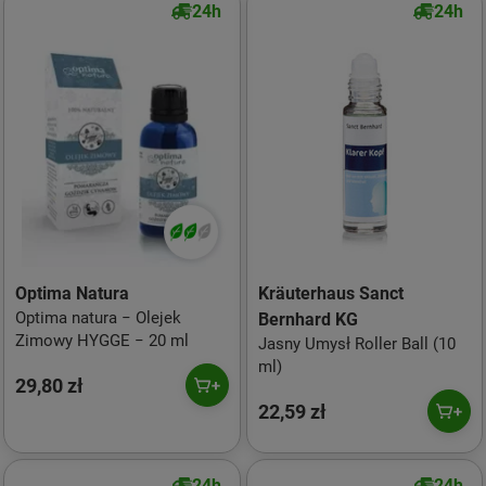
24h
24h
Optima Natura
Kräuterhaus Sanct
Optima natura − Olejek
Bernhard KG
Zimowy HYGGE − 20 ml
Jasny Umysł Roller Ball (10
ml)
29,80 zł
22,59 zł
24h
24h