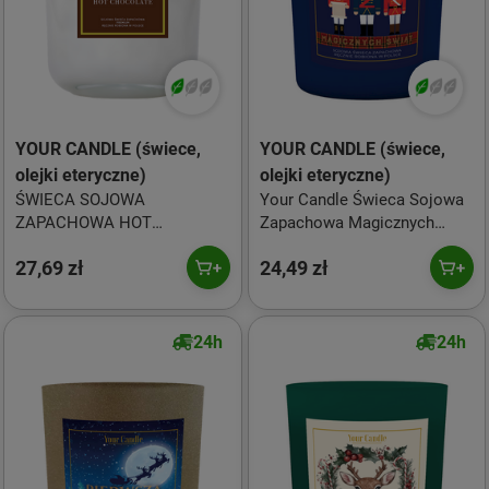
YOUR CANDLE (świece,
YOUR CANDLE (świece,
olejki eteryczne)
olejki eteryczne)
ŚWIECA SOJOWA
Your Candle Świeca Sojowa
ZAPACHOWA HOT
Zapachowa Magicznych
CHOCOLATE 180 ml - YOUR
Świąt 180 ml
27,69 zł
24,49 zł
CANDLE (PRODUKT
SEZONOWY)
24h
24h