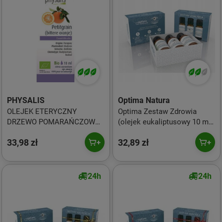
PHYSALIS
Optima Natura
OLEJEK ETERYCZNY
Optima Zestaw Zdrowia
DRZEWO POMARAŃCZOWE
(olejek eukaliptusowy 10 ml
(PETITGRAIN) BIO 10 ml -
+ złodziei 10 ml+ lawendowy
33,98 zł
32,89 zł
PHYSALIS
10 ml + olejek złodziei 10 ml)
24h
24h