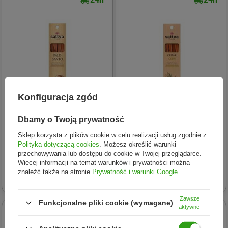
Konfiguracja zgód
Dbamy o Twoją prywatność
Sattva
Sattva
Sklep korzysta z plików cookie w celu realizacji usług zgodnie z
Sattva - Natural Indian
Natural Indian Incense
Polityką dotyczącą cookies
. Możesz określić warunki
przechowywania lub dostępu do cookie w Twojej przeglądarce.
Incense naturalne indyjskie
naturalne indyjskie
Więcej informacji na temat warunków i prywatności można
kadzidełko Palo Santo 15szt
kadzidełko Cedr 15szt
znaleźć także na stronie
Prywatność i warunki Google
.
17,69 zł
9,99 zł
Zawsze
Funkcjonalne pliki cookie (wymagane)
aktywne
24h
24h