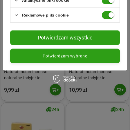
Analityczne pliki cookie
Reklamowe pliki cookie
Potwierdzam wszystkie
Potwierdzam wybrane
Sattva
Sattva
Natural Indian Incense
Natural Indian Incense
naturalne indyjskie
naturalne indyjskie
kadzidełko Wanilia 15szt
kadzidełko Cynamon 15szt
9,99 zł
10,99 zł
24h
24h