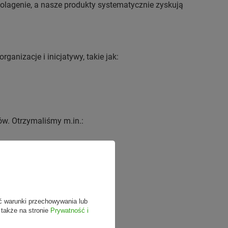
olagenie, a nasze produkty systematycznie zyskują
anizacje i inicjatywy, takie jak:
ów. Otrzymaliśmy m.in.:
ć warunki przechowywania lub
 także na stronie
Prywatność i