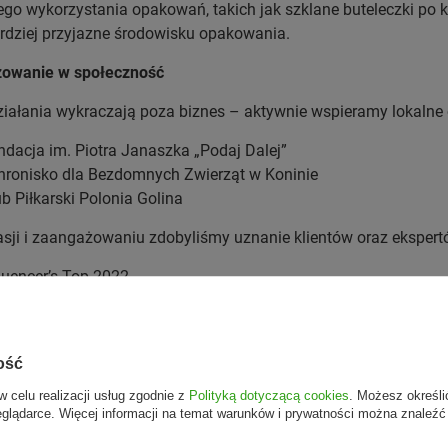
o wykorzystania opakowań, takich jak szklane buteleczki po k
rdziej przyjazne środowisku opakowania.
owanie w społeczność
iałania wykraczają poza biznes – aktywnie wspieramy lokalne org
ndacja im. Piotra Janaszka „Podaj Dalej”
hronisko dla Bezdomnych Zwierząt w Koninie
ub Piłkarski Polonia Golina
asji i zaangażowaniu zdobyliśmy uznanie klientów oraz ekspert
fluencer’s Top 2022
bra Marka 2021
rowa Marka Roku 2022
tuł Gwiazdy Zdrowia dla naszego kolagenu.
ość
w celu realizacji usług zgodnie z
Polityką dotyczącą cookies
. Możesz określi
eglądarce. Więcej informacji na temat warunków i prywatności można znaleźć