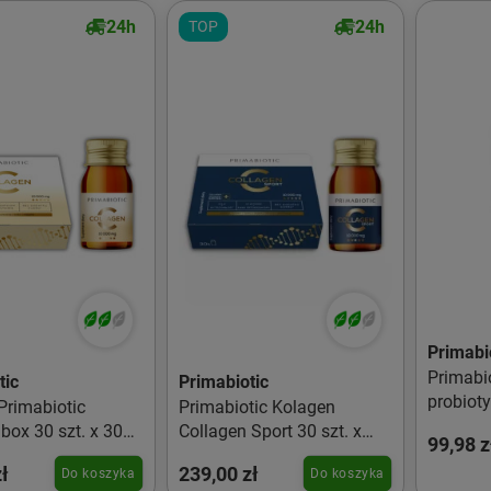
24h
24h
TOP
Primabi
Primabi
tic
Primabiotic
probiot
Primabiotic
Primabiotic Kolagen
box 30 szt. x 30
Collagen Sport 30 szt. x
99,98 z
30ml
ł
239,00 zł
Do koszyka
Do koszyka