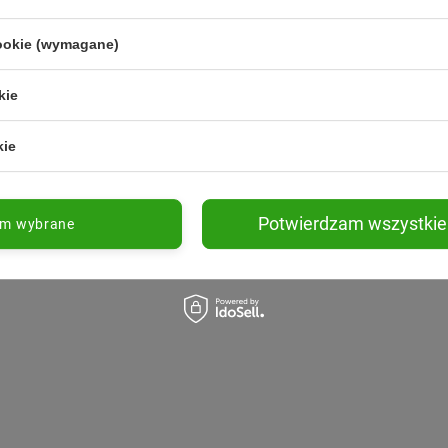
cookie (wymagane)
kie
kie
Potwierdzam wszystkie
am wybrane