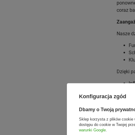
ponowneg
coraz ba
Zaangaż
Nasze dz
Fu
Sc
Kl
Dzięki p
In
Do
Konfiguracja zgód
Zd
Ty
Dbamy o Twoją prywatn
Sklep korzysta z plików cookie 
dostępu do cookie w Twojej prz
warunki Google
.