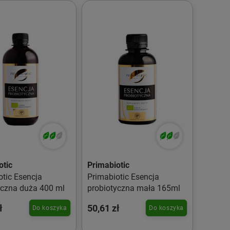
otic
Primabiotic
otic Esencja
Primabiotic Esencja
yczna duża 400 ml
probiotyczna mała 165ml
ł
50,61 zł
Do koszyka
Do koszyka