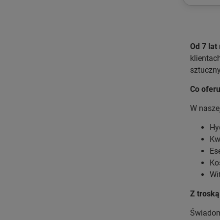
Od 7 lat
klientac
sztuczny
Co ofer
W naszej
Hy
Kw
Es
Ko
Wi
Z troską
Świadomo