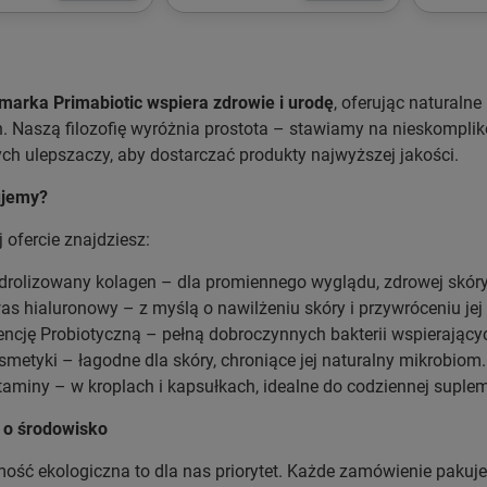
 marka Primabiotic wspiera zdrowie i urodę
, oferując naturaln
h. Naszą filozofię wyróżnia prostota – stawiamy na nieskompli
ch ulepszaczy, aby dostarczać produkty najwyższej jakości.
ujemy?
 ofercie znajdziesz:
drolizowany kolagen – dla promiennego wyglądu, zdrowej skóry
as hialuronowy – z myślą o nawilżeniu skóry i przywróceniu jej
encję Probiotyczną – pełną dobroczynnych bakterii wspierający
smetyki – łagodne dla skóry, chroniące jej naturalny mikrobiom.
taminy – w kroplach i kapsułkach, idealne do codziennej suplem
 o środowisko
ść ekologiczna to dla nas priorytet. Każde zamówienie pakuj