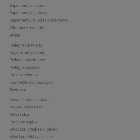
Suplementy na serce
Suplementy na stawy
Suplementy na układ pokarmowy
Witaminy i minerały
Uroda
Pielęgnacja twarzy
Higiena jamy ustnej
Pielęgnacja włosów
Pielęgnacja ciała
Higiena intymna
Kosmetyki dla mężczyzn
Żywność
Kawa, herbata i kakao
Napoje, wody i soki
Oliwy i oleje
Produkty sypkie
Słodycze, przekąski, desery
Miód i produkty pszczele