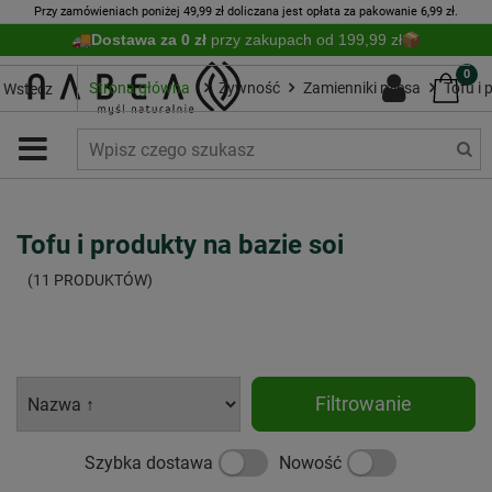
Przy zamówieniach poniżej 49,99 zł doliczana jest opłata za pakowanie 6,99 zł.
Dostawa za 0 zł
przy zakupach od 199,99 zł
0
Strona główna
Żywność
Zamienniki mięsa
Tofu i 
Wstecz
Tofu i produkty na bazie soi
(11 PRODUKTÓW)
Filtrowanie
Szybka dostawa
Nowość