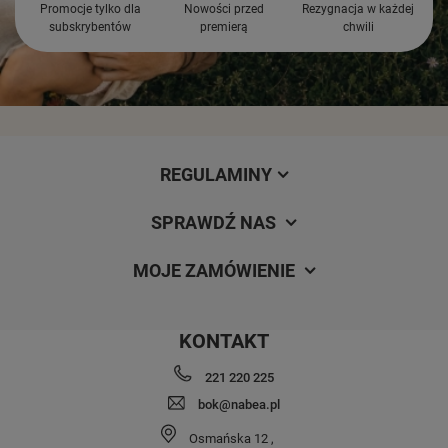
Promocje tylko dla
Nowości przed
Rezygnacja w każdej
subskrybentów
premierą
chwili
REGULAMINY
SPRAWDŹ NAS
MOJE ZAMÓWIENIE
KONTAKT
221 220 225
bok@nabea.pl
Osmańska 12
,