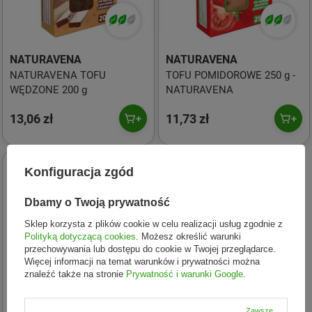
NATURAVENA
NATURAVENA
NATURAVENA TOFU
TOFU POMIDOROWE 250 g -
WĘDZONE 200 g
NATURAVENA
13,06 zł
11,73 zł
Konfiguracja zgód
Dbamy o Twoją prywatność
Sklep korzysta z plików cookie w celu realizacji usług zgodnie z
Polityką dotyczącą cookies
. Możesz określić warunki
przechowywania lub dostępu do cookie w Twojej przeglądarce.
Więcej informacji na temat warunków i prywatności można
znaleźć także na stronie
Prywatność i warunki Google
.
Zawsze