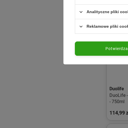
Analityczne pliki coo
Reklamowe pliki coo
Potwierdz
Duolife
DuoLife 
- 750ml
114,99 z