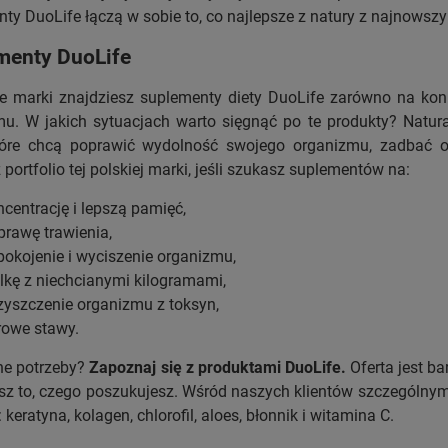
ty DuoLife łączą w sobie to, co najlepsze z natury z najnows
menty DuoLife
ie marki znajdziesz suplementy diety DuoLife zarówno na kon
mu. W jakich sytuacjach warto sięgnąć po te produkty? Natur
tóre chcą poprawić wydolność swojego organizmu, zadbać o
portfolio tej polskiej marki, jeśli szukasz suplementów na:
ncentrację i lepszą pamięć,
prawę trawienia,
pokojenie i wyciszenie organizmu,
lkę z niechcianymi kilogramami,
zyszczenie organizmu z toksyn,
rowe stawy.
ne potrzeby?
Zapoznaj się z produktami DuoLife.
Oferta jest b
sz to, czego poszukujesz. Wśród naszych klientów szczególnym
: keratyna, kolagen, chlorofil, aloes, błonnik i witamina C.