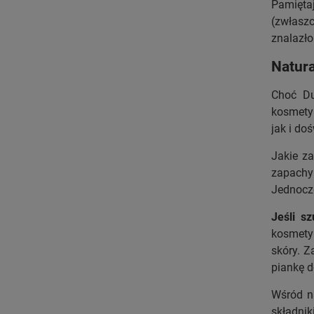
Pamiętaj
(zwłaszc
znalazło
Natur
Choć Du
kosmetyk
jak i d
Jakie za
zapachy
Jednocze
Jeśli s
kosmetyk
skóry. Z
piankę d
Wśród n
składni