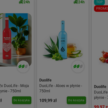
24h
24h
TOP
PROMO
Duolife
2x DuoLife - Moja
DuoLife - Aloes w płynie -
Duolife
łynie - 750ml
750ml
DuoLife
płynie -
ł
109,99 zł
Do koszyka
Do koszyka
99,97 z