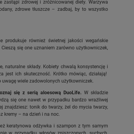
e zastąpi zdrowej i zróżnicowanej diety. Warzywa
wodany, zdrowe tłuszcze – zadbaj, by to wszystko
e produkuje również świetnej jakości wegańskie
ej. Cieszą się one uznaniem zarówno użytkowniczek,
, naturalne składy. Kobiety chwalą konsystencję i
 jest ich skuteczność. Krótko mówiąc, działają!
 to uwagę wiele zadowolonych użytkowniczek.
oznaj się z serią aloesową DuoLife.
W składzie
awdzą się one nawet w przypadku bardzo wrażliwej
 znajdziesz: tonik do twarzy, żel do mycia twarzy,
az kremy – na dzień i na noc.
nież keratynowa odżywka i szampon z tym samym
ólnie w przypadku włosów zniszczonych, suchych,