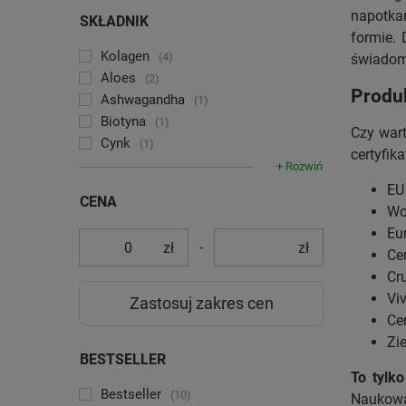
napotka
SKŁADNIK
formie. 
Kolagen
4
świadomo
Aloes
2
Produk
Ashwagandha
1
Biotyna
1
Czy wart
Cynk
1
certyfik
+ Rozwiń
EU
CENA
Wo
Eu
-
zł
zł
Ce
Cru
Viv
Zastosuj zakres cen
Cer
Zie
BESTSELLER
To tylk
Bestseller
10
Naukowa,