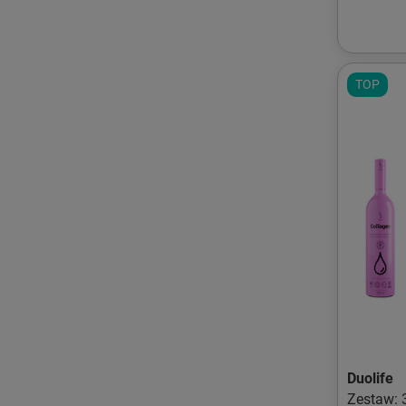
TOP
Duolife
Zestaw: 