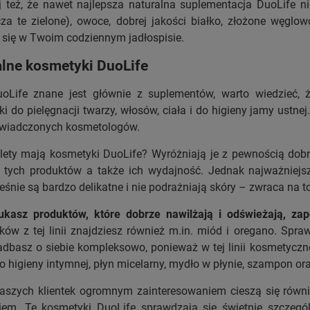
 też, że nawet najlepsza naturalna suplementacja DuoLife ni
za te zielone), owoce, dobrej jakości białko, złożone węglo
 się w Twoim codziennym jadłospisie.
alne kosmetyki DuoLife
oLife znane jest głównie z suplementów, warto wiedzieć, ż
i do pielęgnacji twarzy, włosów, ciała i do higieny jamy ustn
oświadczonych kosmetologów.
lety mają kosmetyki DuoLife? Wyróżniają je z pewnością dobre
 tych produktów a także ich wydajność. Jednak najważniejsza
śnie są bardzo delikatne i nie podrażniają skóry – zwraca na
zukasz produktów, które dobrze nawilżają i odświeżają, zap
ów z tej linii znajdziesz również m.in. miód i oregano. Spr
adbasz o siebie kompleksowo, ponieważ w tej linii kosmetycznej
o higieny intymnej, płyn micelarny, mydło w płynie, szampon or
aszych klientek ogromnym zainteresowaniem cieszą się rów
kiem. Te kosmetyki DuoLife sprawdzają się świetnie szczeg