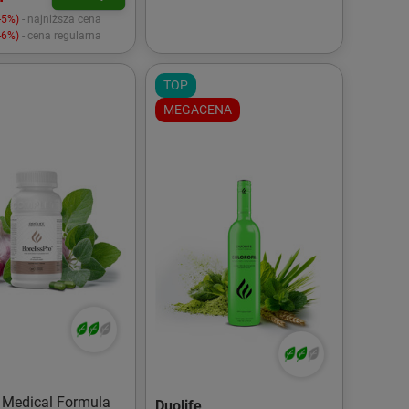
-5%)
- najniższa cena
-6%)
- cena regularna
TOP
MEGACENA
 Medical Formula
Duolife