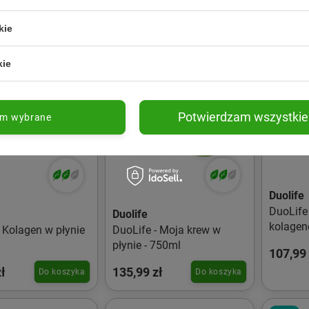
kie
kie
Potwierdzam wszystkie
am wybrane
Duolife
DuoLife
Duolife
kolagen
- Kolagen w płynie
DuoLife - Moja krew w
200ml
płynie - 750ml
107,99 
ł
135,99 zł
Do koszyka
Do koszyka