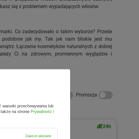
borykasz się z problemem wypadających włosów.
 marki. Co zadecydowało o takim wyborze? Przede
e” podobnie jak my. Tak jak nam bliskie jest mu
wewnątrz. Łączenie kosmetyków naturalnych z dobrej
 zależy Ci na zdrowym, promiennym wyglądzie i
a dostawa
Nowość
Promocja
ć warunki przechowywania lub
 także na stronie
Prywatność i
24h
24h
TOP
Zawsze aktywne