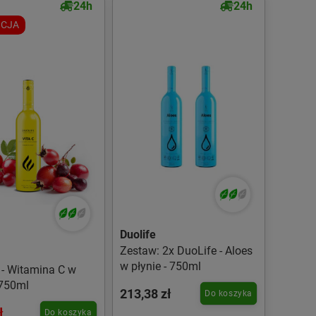
24h
24h
CJA
Duolife
Zestaw: 2x DuoLife - Aloes
w płynie - 750ml
 - Witamina C w
 750ml
213,38 zł
Do koszyka
ł
Do koszyka