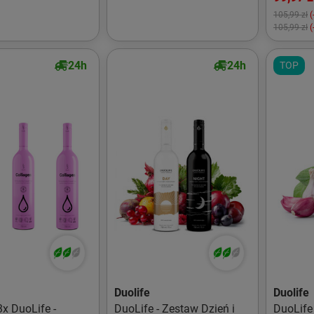
105,99 zł
(
105,99 zł
(
24h
24h
TOP
Duolife
Duolife
3x DuoLife -
DuoLife - Zestaw Dzień i
DuoLife