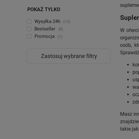
suplemen
POKAŻ TYLKO
Suple
Wysyłka 24h
10
Bestseller
8
W oferc
Promocja
1
organiz
osób, k
Sprawdź 
Zastosuj wybrane filtry
ko
po
us
wa
oc
zd
Masz in
znajdzie
takie jak