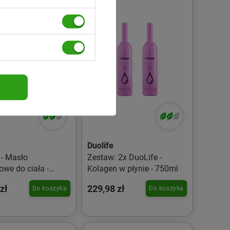
Duolife
 - Masło
Zestaw: 2x DuoLife -
owe do ciała -
Kolagen w płynie - 750ml
zł
229,98 zł
Do koszyka
Do koszyka