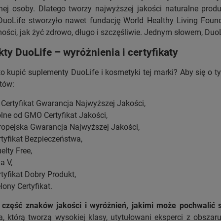
nej osoby. Dlatego tworzy najwyższej jakości naturalne prod
DuoLife stworzyło nawet fundację World Healthy Living Found
ści, jak żyć zdrowo, długo i szczęśliwie. Jednym słowem, DuoL
ty DuoLife – wyróżnienia i certyfikaty
o kupić suplementy DuoLife i kosmetyki tej marki? Aby się o t
atów:
 Certyfikat Gwarancja Najwyższej Jakości,
lne od GMO Certyfikat Jakości,
ropejska Gwarancja Najwyższej Jakości,
rtyfikat Bezpieczeństwa,
elty Free,
a V,
tyfikat Dobry Produkt,
lony Certyfikat.
o część znaków jakości i wyróżnień, jakimi może pochwalić s
 którą tworzą wysokiej klasy, utytułowani eksperci z obszar