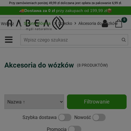
Przy zamówieniach poniżej 49,99 zł doliczana jest opłata za pakowanie 6,99 zł.
Dostawa za 0 zł
przy zakupach od 199,99 zł
0
Strona główna
Dziecko
Akcesoria do wózków
Wstecz
Akcesoria do wózków
(8 PRODUKTÓW)
Filtrowanie
Szybka dostawa
Nowość
Promocja