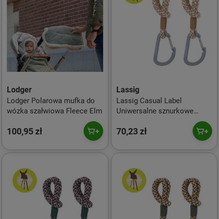
Lodger
Lassig
Lodger Polarowa mufka do
Lassig Casual Label
wózka szałwiowa Fleece Elm
Uniwersalne sznurkowe
zaczepy do torby do wózka 2
100,95 zł
70,23 zł
szt. camel vanilia