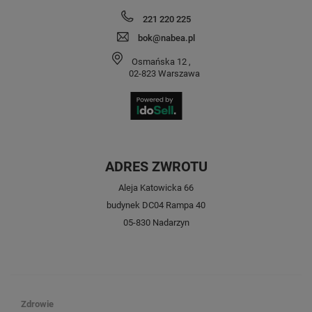
221 220 225
bok@nabea.pl
Osmańska 12
,
02-823
Warszawa
ADRES ZWROTU
Aleja Katowicka 66
budynek DC04 Rampa 40
05-830 Nadarzyn
Zdrowie