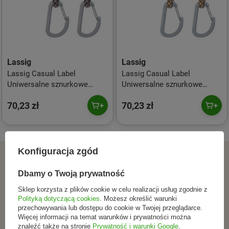
Lassig
Lassig
Lassig Casual Label
Lassig Casual Label
Uniwersalne sznurkowe
Uniwersalne sznurkowe
zaczepy do torby do wózka 2
zaczepy do torby do wózka 2
70,23 zł
70,23 zł
szt. green lavender
szt. olive red
Konfiguracja zgód
ZAPISZ SIĘ DO NEWSLETTERA
Dbamy o Twoją prywatność
Dołącz do tych, którzy
Sklep korzysta z plików cookie w celu realizacji usług zgodnie z
Polityką dotyczącą cookies
. Możesz określić warunki
wybierają świadomie.
przechowywania lub dostępu do cookie w Twojej przeglądarce.
Więcej informacji na temat warunków i prywatności można
znaleźć także na stronie
Prywatność i warunki Google
.