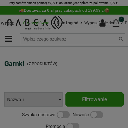
Przy zamówieniach poniżej 49,99 zł doliczana jest opłata za pakowanie 6,99 zł.
Dostawa za 0 zł
przy zakupach od 199,99 zł
0
Strona główna
Dom i ogród
Wyposażenie domu
P
Wstecz
Garnki
(7 PRODUKTÓW)
Filtrowanie
Szybka dostawa
Nowość
Promocja