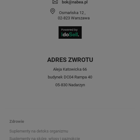
bok@nabea.pl
Osmańska 12
,
02-823
Warszawa
ADRES ZWROTU
Aleja Katowicka 66
budynek DC04 Rampa 40
05-830 Nadarzyn
Zdrowie
Suplementy na detoks organizmu
Suplementy na skórę, włosy i paznokcie