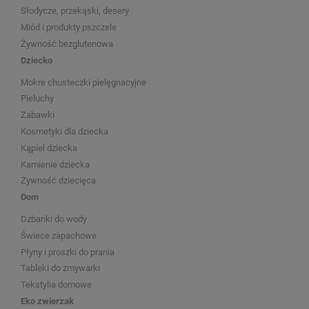
Słodycze, przekąski, desery
Miód i produkty pszczele
Żywność bezglutenowa
Dziecko
Mokre chusteczki pielęgnacyjne
Pieluchy
Zabawki
Kosmetyki dla dziecka
Kąpiel dziecka
Kamienie dziecka
Żywność dziecięca
Dom
Dzbanki do wody
Świece zapachowe
Płyny i proszki do prania
Tableki do zmywarki
Tekstylia domowe
Eko zwierzak