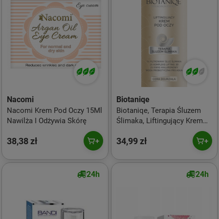
Nacomi
Biotaniqe
Nacomi Krem Pod Oczy 15Ml
Biotaniqe, Terapia Śluzem
Nawilża I Odżywia Skórę
Ślimaka, Liftingujący Krem
pod Oczy 50+, 15 ml
38,38 zł
34,99 zł
24h
24h