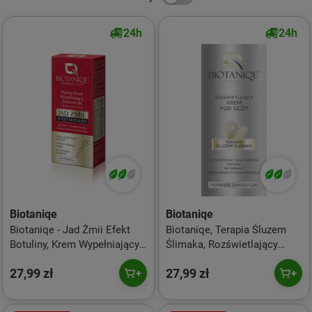
24h
24h
Biotaniqe
Biotaniqe
Biotaniqe - Jad Żmii Efekt
Biotaniqe, Terapia Śluzem
Botuliny, Krem Wypełniający
Ślimaka, Rozświetlający
okolice oczu i ust - 20 ml
Krem pod Oczy, 15 ml
27,99 zł
27,99 zł