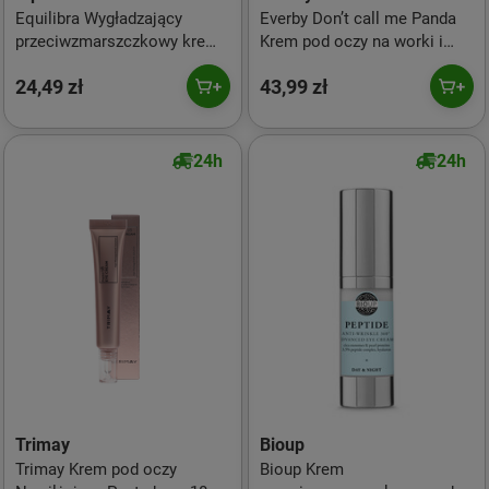
Equilibra Wygładzający
Everby Don’t call me Panda
przeciwzmarszczkowy krem
Krem pod oczy na worki i
pod oczy z kolagenem
cienie pod oczami 12ml
24,49 zł
43,99 zł
roślinnym 15ml
Pigmenty odbijające światło
+ ekstrakt z kawy
24h
24h
Trimay
Bioup
Trimay Krem pod oczy
Bioup Krem