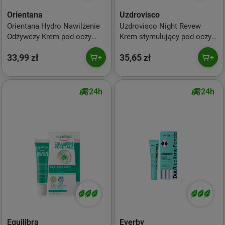
Orientana
Uzdrovisco
Orientana Hydro Nawilżenie
Uzdrovisco Night Revew
Odżywczy Krem pod oczy
Krem stymulujący pod oczy i
Tremella Ceramidy Olej
na powieki na noc 15ml
33,99 zł
35,65 zł
Awokado, 15ml
24h
24h
Equilibra
Everby