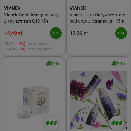
VIANEK
VIANEK
Vianek Hero Krem pod oczy
Vianek Hero Odżywczy krem
z koenzymem Q10 15ml
pod oczy z ceramidami 15ml
14,49 zł
12,39 zł
15,49 zł
(-6%)
- najniższa cena
15,49 zł
(-6%)
- cena regularna
24h
24h