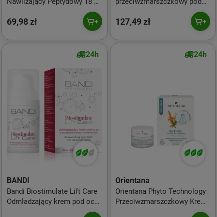
Nawilżający Peptydowy 18 25
przeciwzmarszczkowy pod
ml
oczy z peptydami,
69,98 zł
127,49 zł
egzosomami i kofeiną Anti -
wrinkle 360 15ml
24h
24h
BANDI
Orientana
Bandi Biostimulate Lift Care
Orientana Phyto Technology
Odmładzający krem pod oczy
Przeciwzmarszczkowy Krem
z czynnikami wzrostu
Pod Oczy Retinol 15ml