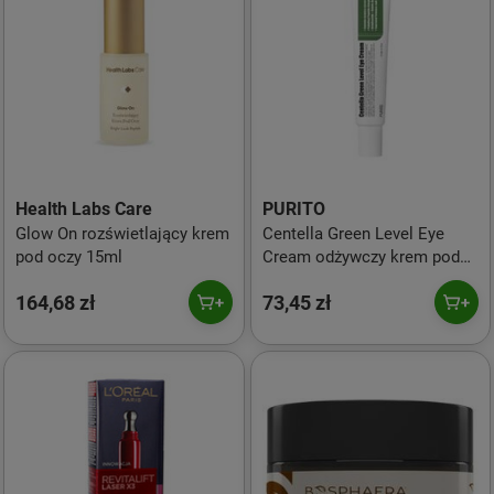
Health Labs Care
PURITO
Glow On rozświetlający krem
Centella Green Level Eye
pod oczy 15ml
Cream odżywczy krem pod
oczy z ekstraktem z wąkroty
164,68 zł
73,45 zł
azjatyckiej 30ml