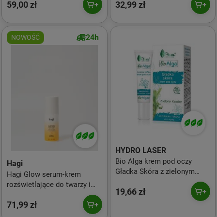
59,00 zł
32,99 zł
komórkowego 30 ml
24h
NOWOŚĆ
HYDRO LASER
Bio Alga krem pod oczy
Hagi
Gładka Skóra z zielonym
Hagi Glow serum-krem
kawiorem 15ml - Ava
rozświetlające do twarzy i
19,66 zł
pod oczy na dzień i na noc
71,99 zł
30ml