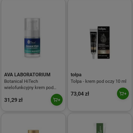
AVA LABORATORIUM
tołpa
Botanical HiTech
Tołpa - krem pod oczy 10 ml
wielofunkcyjny krem pod
73,04 zł
oczy Skuteczne wygładzenie
31,29 zł
15ml