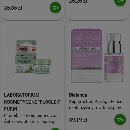
26,26 zł
kofeiną, 30ml OBLEPIKHA C-
25,85 zł
BERRICA
LABORATORIUM
Bielenda
SupremeLab Pro Age Expert
KOSMETYCZNE "FLOSLEK"
ekskluzywny rewitalizujący
FURM
krem pod oczy 15ml
Floslek – Pielęgnacja oczu,
39,19 zł
Żel ze świetlikiem i babką –
10 g