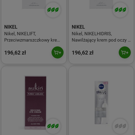
NIKEL
NIKEL
Nikel, NIKELIFT,
Nikel, NIKELHIDRIS,
Przeciwzmarszczkowy krem
Nawilżający krem pod oczy z
pod oczy z pomarańczą,
kwasem hialuronowym,
196,62 zł
196,62 zł
kwiatem immortelle,
miodem i kwiatem
olejkiem sezamowym i wit.
immortelle, 15 ml
E, 15 ml