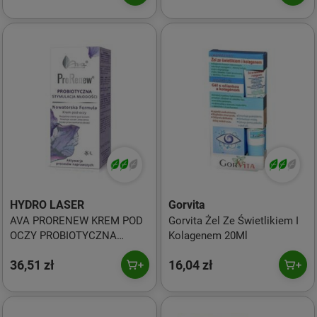
HYDRO LASER
Gorvita
AVA PRORENEW KREM POD
Gorvita Żel Ze Świetlikiem I
OCZY PROBIOTYCZNA
Kolagenem 20Ml
STYMULACJA MŁODOŚCI,
36,51 zł
16,04 zł
15ml - AVA