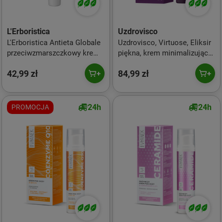
L'Erboristica
Uzdrovisco
L'Erboristica Antieta Globale
Uzdrovisco, Virtuose, Eliksir
przeciwzmarszczkowy krem
piękna, krem minimalizujący
pod oczy 15ml
zmarszczki wokół oczu i ust,
42,99 zł
84,99 zł
30 ml
24h
24h
PROMOCJA