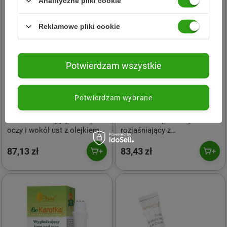
Analityczne pliki cookie
Reklamowe pliki cookie
Potwierdzam wszystkie
Potwierdzam wybrane
NIKEL
NIKEL
Nikel, Nawilżający krem pod
Nikel, Krem pod oczy
oczy i wokół ust z olejkiem
rozjaśniający z
migdałowym, 15 ml
kasztanowcem, 15 ml
87,13 zł
83,43 zł