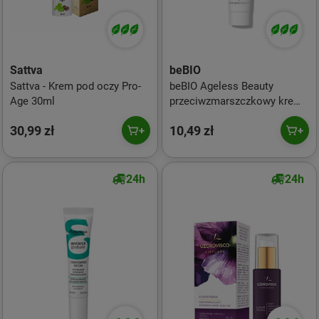
Sattva
beBIO
Sattva - Krem pod oczy Pro-
beBIO Ageless Beauty
Age 30ml
przeciwzmarszczkowy krem
pod oczy 15ml
30,99 zł
10,49 zł
24h
24h