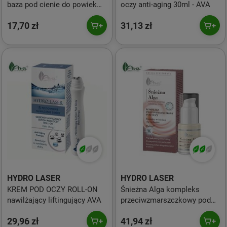
baza pod cienie do powiek
oczy anti-aging 30ml - AVA
4g
17,70 zł
31,13 zł
HYDRO LASER
HYDRO LASER
KREM POD OCZY ROLL-ON
Śnieżna Alga kompleks
nawilżający liftingujący AVA
przeciwzmarszczkowy pod
oczy 15ml - AVA
29,96 zł
41,94 zł