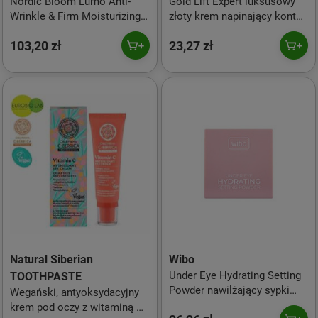
Nordic Bloom Lumo Anti-
Gold Lift Expert luksusowy
Wrinkle & Firm Moisturizing
złoty krem napinający kontur
Eye Cream
oczu i ust 50+/70+ 15ml
103,20 zł
23,27 zł
przeciwzmarszczkowo-
ujędrniający krem pod oczy
15ml
Natural Siberian
Wibo
Under Eye Hydrating Setting
TOOTHPASTE
Powder nawilżający sypki
Wegański, antyoksydacyjny
puder pod oczy 5.5g
krem pod oczy z witaminą C i