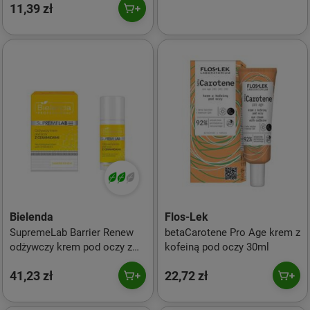
11,39 zł
Bielenda
Flos-Lek
SupremeLab Barrier Renew
betaCarotene Pro Age krem z
odżywczy krem pod oczy z
kofeiną pod oczy 30ml
ceramidami 15ml
41,23 zł
22,72 zł