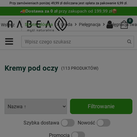
Przy zamówieniach poniżej 49,99 zł doliczana jest opłata za pakowanie 6,99 zł.
Dostawa za 0 zł
przy zakupach od 199,99 zł
0
Strona główna
Uroda
Pielęgnacja
Pielęgnacja twa
Wstecz
Kremy pod oczy
(113 PRODUKTÓW)
Filtrowanie
Szybka dostawa
Nowość
Promocja