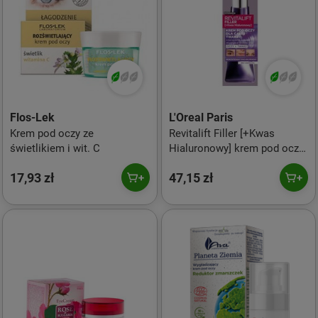
Flos-Lek
L'Oreal Paris
Krem pod oczy ze
Revitalift Filler [+Kwas
świetlikiem i wit. C
Hialuronowy] krem pod oczy
dla całej twarzy 30ml
17,93 zł
47,15 zł