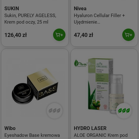
SUKIN
Nivea
Sukin, PURELY AGELESS,
Hyaluron Cellular Filler +
Krem pod oczy, 25 ml
Ujędrnienie
przeciwzmarszczkowy krem
126,40 zł
47,40 zł
pod oczy 15ml
Wibo
HYDRO LASER
Eyeshadow Base kremowa
ALOE ORGANIC Krem pod