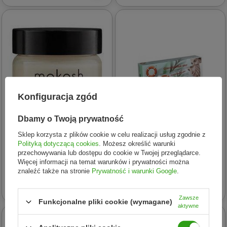
Konfiguracja zgód
Dbamy o Twoją prywatność
Sklep korzysta z plików cookie w celu realizacji usług zgodnie z
Mokosh
RATOWNIK
Polityką dotyczącą cookies
. Możesz określić warunki
Mokosh - Korygujący krem
Vitus Ratownik − 135 Krem
przechowywania lub dostępu do cookie w Twojej przeglądarce.
pod oczy. Zielona herbata -
pod oczy − 40 g
Więcej informacji na temat warunków i prywatności można
znaleźć także na stronie
Prywatność i warunki Google
.
15 ml
80,91 zł
12,40 zł
Zawsze
Funkcjonalne pliki cookie (wymagane)
aktywne