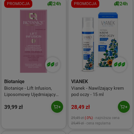
24h
24h
PROMOCJA
PROMOCJA
Biotaniqe
VIANEK
Biotaniqe - Lift Infusion,
Vianek - Nawilżający krem
Liposomowy Ujędrniający
pod oczy - 15 ml
Krem pod Oczy Cera
39,99 zł
28,49 zł
Dojrzała, 15 ml
29,49 zł
(-3%)
- najniższa cena
29,49 zł
- cena regularna