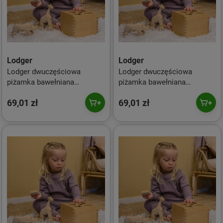
Lodger
Lodger
Lodger dwuczęściowa
Lodger dwuczęściowa
piżamka bawełniana
piżamka bawełniana
wrzosowa Ciumbelle Rose r.
wrzosowa Ciumbelle Rose r.
69,01 zł
69,01 zł
74
80