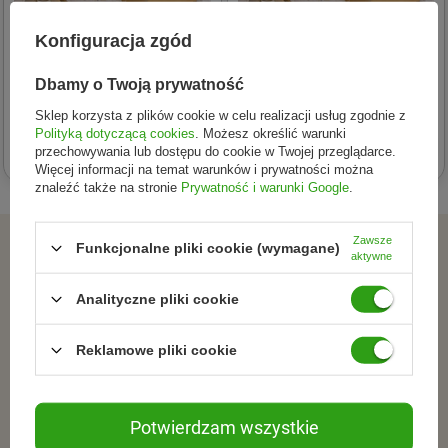
Konfiguracja zgód
Lodger
Lodger
Lodger dwuczęściowa
Lodger dwuczęściowa
Dbamy o Twoją prywatność
piżamka bawełniana
piżamka bawełniana
Sklep korzysta z plików cookie w celu realizacji usług zgodnie z
wrzosowa Ciumbelle Rose r.
wrzosowa Ciumbelle Rose r.
Polityką dotyczącą cookies
. Możesz określić warunki
58,42 zł
69,01 zł
86
92
przechowywania lub dostępu do cookie w Twojej przeglądarce.
Więcej informacji na temat warunków i prywatności można
znaleźć także na stronie
Prywatność i warunki Google
.
Zawsze
ZAPISZ SIĘ DO NEWSLETTERA
Funkcjonalne pliki cookie (wymagane)
aktywne
Dołącz do tych, którzy
Analityczne pliki cookie
wybierają świadomie.
Reklamowe pliki cookie
Zapisz się do newslettera i otrzymuj informacje o
promocjach, nowościach oraz inspiracjach ze świata
Potwierdzam wszystkie
naturalnej pielęgnacjii zdrowego stylu życia.