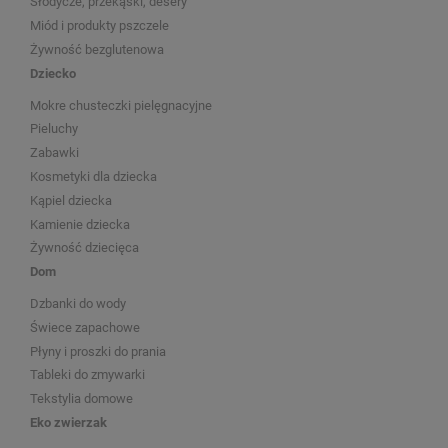
Słodycze, przekąski, desery
Miód i produkty pszczele
Żywność bezglutenowa
Dziecko
Mokre chusteczki pielęgnacyjne
Pieluchy
Zabawki
Kosmetyki dla dziecka
Kąpiel dziecka
Kamienie dziecka
Żywność dziecięca
Dom
Dzbanki do wody
Świece zapachowe
Płyny i proszki do prania
Tableki do zmywarki
Tekstylia domowe
Eko zwierzak