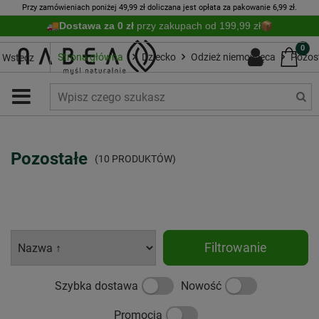
Przy zamówieniach poniżej 49,99 zł doliczana jest opłata za pakowanie 6,99 zł.
Dostawa za 0 zł
przy zakupach od 199,99 zł
0
Strona główna
Dziecko
Odzież niemowlęca
Pozos
Wstecz
Pozostałe
(10 PRODUKTÓW)
Filtrowanie
Szybka dostawa
Nowość
Promocja