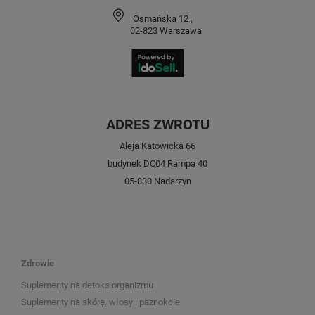
Osmańska 12
,
02-823
Warszawa
ADRES ZWROTU
Aleja Katowicka 66
budynek DC04 Rampa 40
05-830 Nadarzyn
Zdrowie
Suplementy na detoks organizmu
Suplementy na skórę, włosy i paznokcie