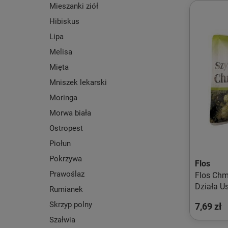
Mieszanki ziół
Hibiskus
Lipa
Melisa
Mięta
Mniszek lekarski
Moringa
Morwa biała
Ostropest
Piołun
Pokrzywa
Flos
Prawoślaz
Flos Chm
Działa U
Rumianek
Skrzyp polny
7,69 zł
Szałwia