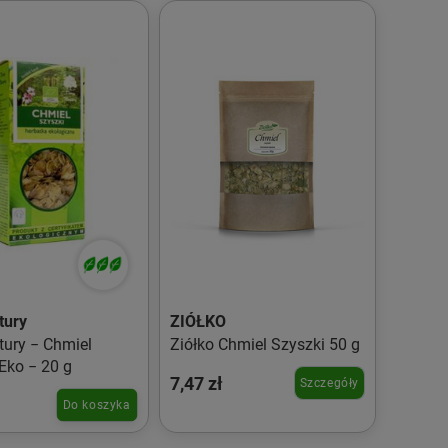
tury
ZIÓŁKO
tury − Chmiel
Ziółko Chmiel Szyszki 50 g
Eko − 20 g
7,47 zł
Szczegóły
Do koszyka