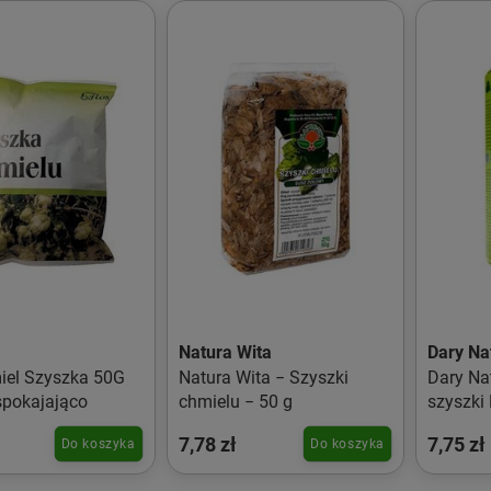
Natura Wita
Dary Na
iel Szyszka 50G
Natura Wita − Szyszki
Dary Na
spokajająco
chmielu − 50 g
szyszki 
7,78 zł
7,75 zł
Do koszyka
Do koszyka