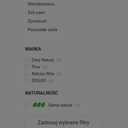
Wierzbownica
Żeń szeń
Żywokost
Pozostałe zioła
MARKA
Dary Natury
1
Flos
1
Natura Wita
1
ZIÓŁKO
1
NATURALNOŚĆ
Sama natura
1
Zastosuj wybrane filtry