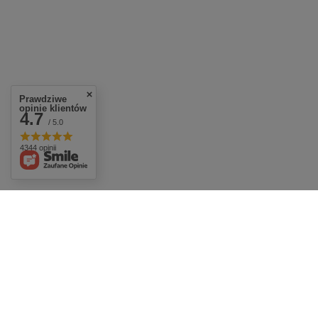
Prawdziwe
opinie klientów
4.7
/ 5.0
4344 opinii