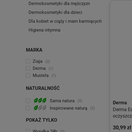
Dermokosmetyki dla mężczyzn
Dermokosmetyki dla dzieci
Dla kobiet w ciąży i mam karmiących
Higiena intymna
MARKA
Ziaja
2
Derma
1
Mustela
1
NATURALNOŚĆ
Sama natura
3
Derma
Inspirowane naturą
2
Derma Ec
oczyszcz
POKAŻ TYLKO
30,99 zł
Wysyłka 24h
2