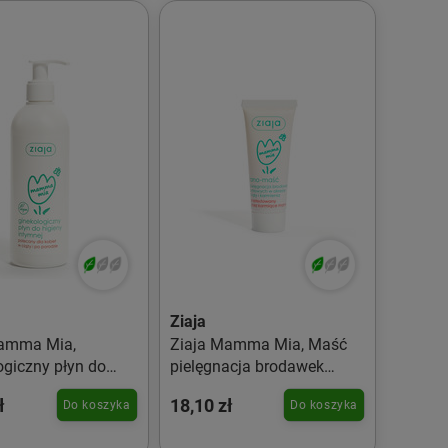
Ziaja
Mamma Mia,
Ziaja Mamma Mia, Maść
ogiczny płyn do
pielęgnacja brodawek
 intymnej 300ml
sutkowych w okresie ciąży i
ł
18,10 zł
Do koszyka
Do koszyka
karmienia 15ml