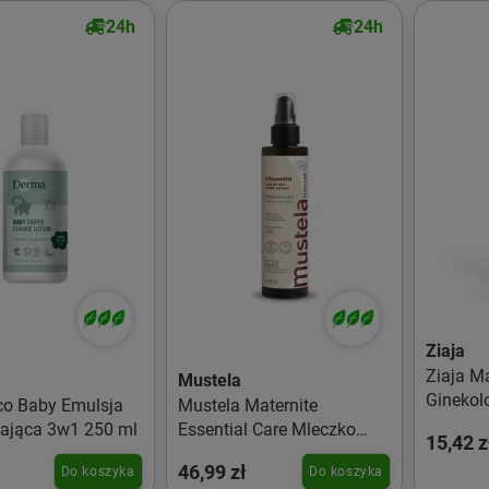
24h
24h
Ziaja
Ziaja 
Mustela
Ginekol
o Baby Emulsja
Mustela Maternite
higieny
ająca 3w1 250 ml
Essential Care Mleczko
15,42 z
multifunkcyjne 200ml
46,99 zł
Do koszyka
Do koszyka