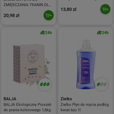
500ml
ZMIĘKCZANIA TKANIN DLA
13,80 zł
SKÓRY WRAŻLIWEJ 750 ml
20,98 zł
(40 PRAŃ)
24h
24h
BALJA
Zielko
BALJA Ekologiczny Proszek
Zielko Płyn do mycia podłóg
do prania kolorowego 1,6kg
kwiat bzu 1l