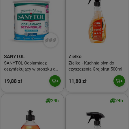
SANYTOL
Zielko
SANYTOL Odplamiacz
Zielko - Kuchnia płyn do
dezynfekujący w proszku do
czyszczenia Grejpfrut 500ml
białych tkanin 450g
19,88 zł
11,80 zł
24h
24h