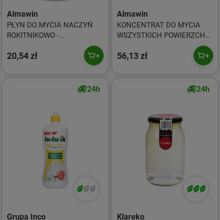
Almawin
Almawin
PŁYN DO MYCIA NACZYŃ
KONCENTRAT DO MYCIA
ROKITNIKOWO -
WSZYSTKICH POWIERZCHNI
MANDARYNKOWY ECO 1 L -
ECO 500 ml - ALMAWIN
20,54 zł
56,13 zł
ALMAWIN
24h
24h
Grupa Inco
Klareko