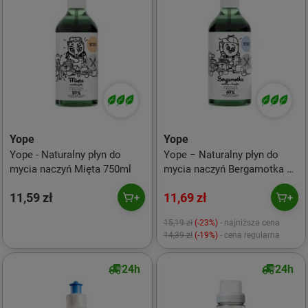
Yope
Yope
Yope - Naturalny płyn do
Yope − Naturalny płyn do
mycia naczyń Mięta 750ml
mycia naczyń Bergamotka −
750 ml
11,59 zł
11,69 zł
15,19 zł
(-23%)
- najniższa cena
14,39 zł
(-19%)
- cena regularna
24h
24h