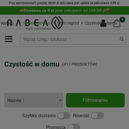
Przy zamówieniach poniżej 49,99 zł doliczana jest opłata za pakowanie 6,99 zł.
Dostawa za 0 zł
przy zakupach od 199,99 zł
0
Strona główna
Dom i ogród
Czystość w domu
Wstecz
Czystość w domu
(417 PRODUKTÓW)
Filtrowanie
Szybka dostawa
Nowość
Promocja