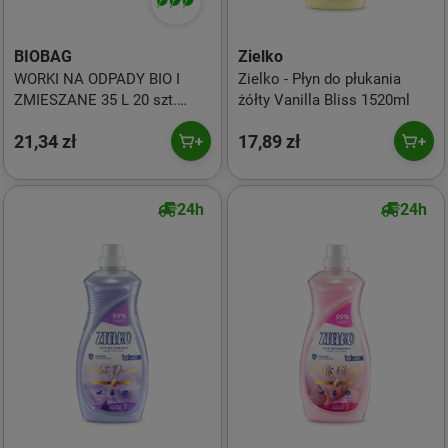
BIOBAG
Zielko
WORKI NA ODPADY BIO I
Zielko - Płyn do płukania
ZMIESZANE 35 L 20 szt.
żółty Vanilla Bliss 1520ml
(KOMPOSTOWALNE I
21,34 zł
17,89 zł
BIODEGRADOWALNE) -
BIOBAG
24h
24h