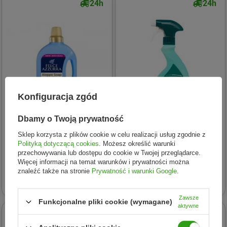
24h
24h
Konfiguracja zgód
Dbamy o Twoją prywatność
Felce Azzurra
SANYTOL
Sklep korzysta z plików cookie w celu realizacji usług zgodnie z
Polityką dotyczącą cookies
. Możesz określić warunki
Płyn do prania Aleppo Soap
SANYTOL Płyn uniwersalny o
przechowywania lub dostępu do cookie w Twojej przeglądarce.
1595ml
zapachu grejpfruta i trawy
Więcej informacji na temat warunków i prywatności można
cytrynowej 500ml
znaleźć także na stronie
Prywatność i warunki Google
.
21,00 zł
11,39 zł
Zawsze
Funkcjonalne pliki cookie (wymagane)
aktywne
24h
24h