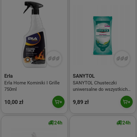
Erla
SANYTOL
Erla Home Kominiki I Grille
SANYTOL Chusteczki
750ml
uniwersalne do wszystkich
powierzchni, czyszczą i
10,00 zł
9,89 zł
dezynfekują 36szt.
24h
24h