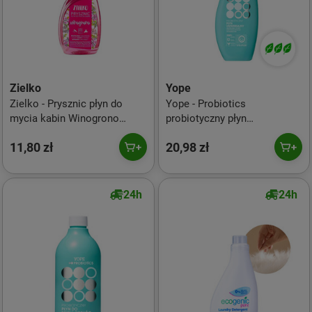
Zielko
Yope
Zielko - Prysznic płyn do
Yope - Probiotics
mycia kabin Winogrono
probiotyczny płyn
500ml
uniwersalny 500ml
11,80 zł
20,98 zł
24h
24h