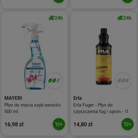
24h
24h
MAYERI
Erla
Płyn do mycia szyb sensitiv
Erla Fuger - Płyn do
500 ml
czyszczenia fug i spoin - 1l
16,98 zł
14,80 zł