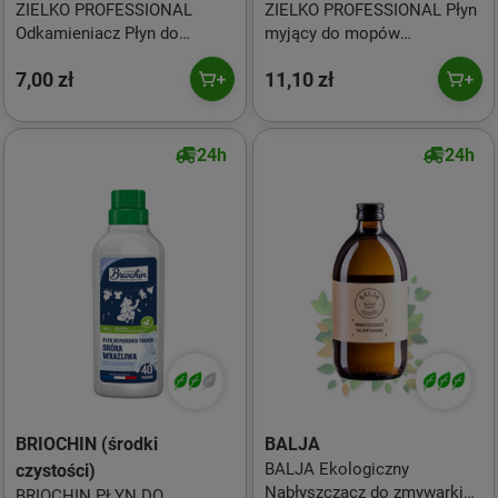
ZIELKO PROFESSIONAL
ZIELKO PROFESSIONAL Płyn
Odkamieniacz Płyn do
myjący do mopów
czyszczenia ekspresów i
bezprzewodowych 500ml
7,00 zł
11,10 zł
czajników 500ml
24h
24h
BRIOCHIN (środki
BALJA
BALJA Ekologiczny
czystości)
Nabłyszczacz do zmywarki
BRIOCHIN PŁYN DO