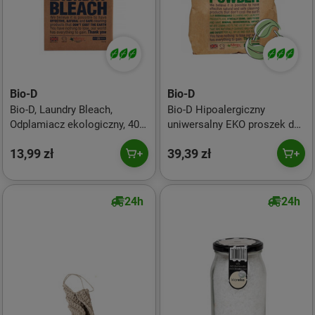
Bio-D
Bio-D
Bio-D, Laundry Bleach,
Bio-D Hipoalergiczny
Odplamiacz ekologiczny, 400
uniwersalny EKO proszek do
g
prania 1 kg
13,99 zł
39,39 zł
24h
24h