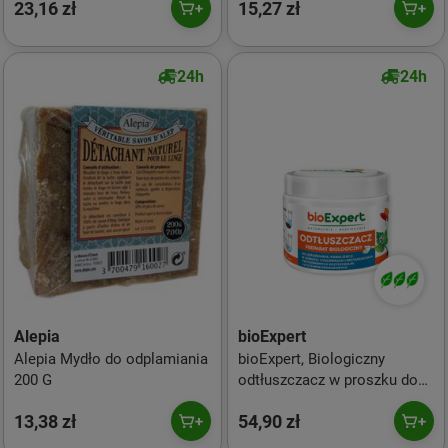
23,16 zł
15,27 zł
ml
24h
24h
Alepia
bioExpert
Alepia Mydło do odplamiania
bioExpert, Biologiczny
200 G
odtłuszczacz w proszku do
udrażniania kanalizacji, 250 g
13,38 zł
54,90 zł