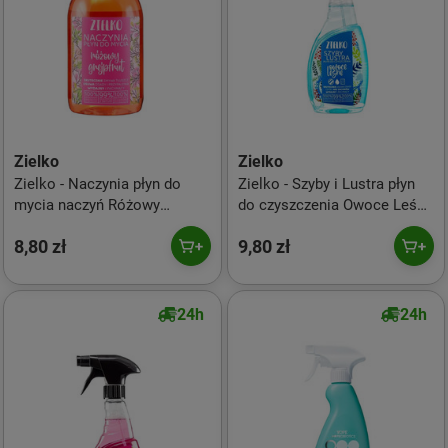
Zielko
Zielko
Zielko - Naczynia płyn do
Zielko - Szyby i Lustra płyn
mycia naczyń Różowy
do czyszczenia Owoce Leśne
Grejpfrut 500ml
500ml
8,80 zł
9,80 zł
24h
24h