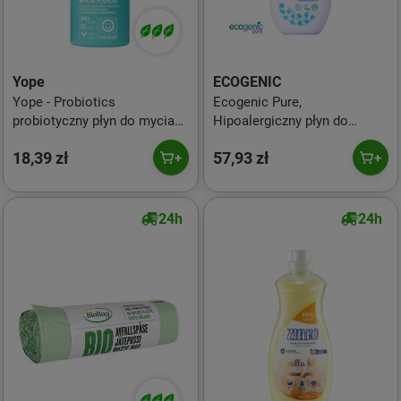
Yope
ECOGENIC
Yope - Probiotics
Ecogenic Pure,
probiotyczny płyn do mycia
Hipoalergiczny płyn do
podłóg 750ml
prania, bezzapachowy, 1000
18,39 zł
57,93 zł
ml
24h
24h