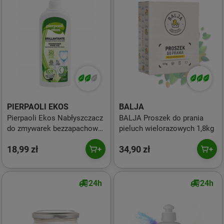
PIERPAOLI EKOS
BALJA
Pierpaoli Ekos Nabłyszczacz
BALJA Proszek do prania
do zmywarek bezzapachowy
pieluch wielorazowych 1,8kg
500ml
18,99 zł
34,90 zł
24h
24h