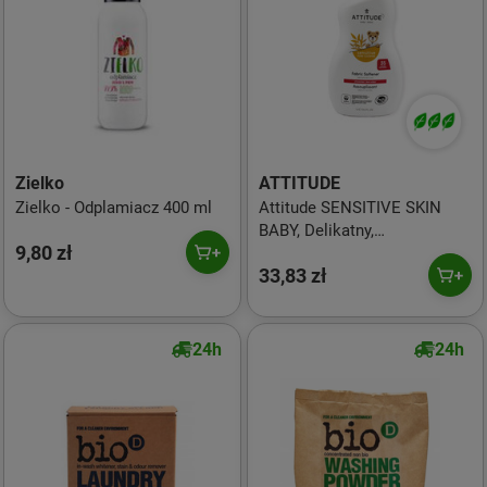
Zielko
ATTITUDE
Zielko - Odplamiacz 400 ml
Attitude SENSITIVE SKIN
BABY, Delikatny,
9,80 zł
bezzapachowy płyn
33,83 zł
zmiękczający do płukania
ubranek dziecięcych, 1L
24h
24h