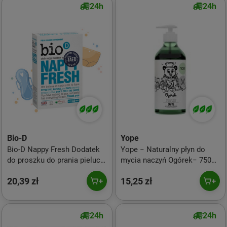
24h
24h
Bio-D
Yope
Bio-D Nappy Fresh Dodatek
Yope − Naturalny płyn do
do proszku do prania pieluch
mycia naczyń Ogórek− 750
500 g
ml
20,39 zł
15,25 zł
24h
24h