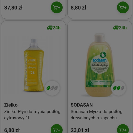
37,80 zł
8,80 zł
24h
24h
Zielko
SODASAN
Zielko Płyn do mycia podłóg
Sodasan Mydło do podłóg
cytrusowy 1l
drewnianych o zapachu
drzewa sandałowego BIO 1 l
6,80 zł
23,01 zł