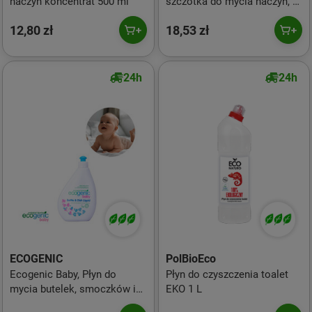
naczyń koncentrat 500 ml
szczotka do mycia naczyń, 1
szt.
12,80 zł
18,53 zł
24h
24h
ECOGENIC
PolBioEco
Ecogenic Baby, Płyn do
Płyn do czyszczenia toalet
mycia butelek, smoczków i
EKO 1 L
zabawek, bezzapachowy, 500