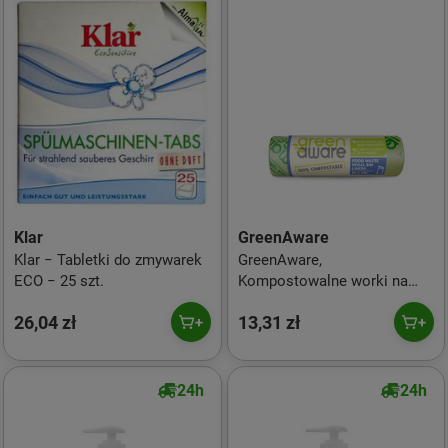
Klar
GreenAware
Klar − Tabletki do zmywarek
GreenAware,
ECO − 25 szt.
Kompostowalne worki na
śmieci 25 L, 10 szt.
26,04 zł
13,31 zł
24h
24h