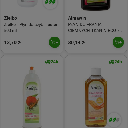
Zielko
Almawin
Zielko - Płyn do szyb i luster -
PŁYN DO PRANIA
500 ml
CIEMNYCH TKANIN ECO 750
ml - ALMAWIN
13,70 zł
30,14 zł
24h
24h