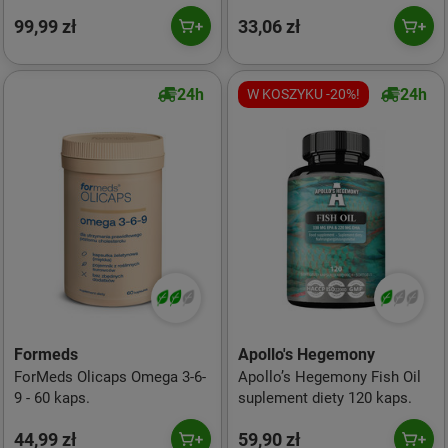
kaps.
99,99 zł
33,06 zł
24h
24h
W KOSZYKU -20%!
Formeds
Apollo's Hegemony
ForMeds Olicaps Omega 3-6-
Apollo’s Hegemony Fish Oil
9 - 60 kaps.
suplement diety 120 kaps.
44,99 zł
59,90 zł