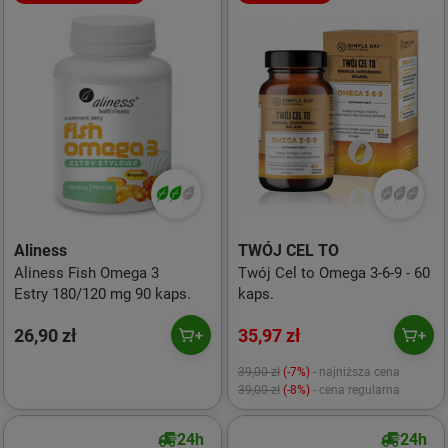
Aliness
TWÓJ CEL TO
Aliness Fish Omega 3
Twój Cel to Omega 3-6-9 - 60
Estry 180/120 mg 90 kaps.
kaps.
26,90 zł
35,97 zł
39,00 zł
(-7%)
- najniższa cena
39,00 zł
(-8%)
- cena regularna
24h
24h