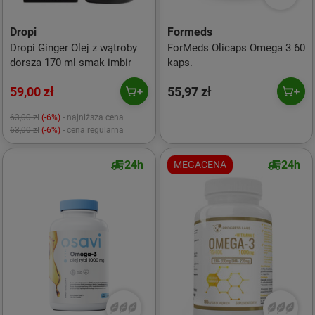
Dropi
Formeds
Dropi Ginger Olej z wątroby
ForMeds Olicaps Omega 3 60
dorsza 170 ml smak imbir
kaps.
59,00 zł
55,97 zł
63,00 zł
(-6%)
- najniższa cena
63,00 zł
(-6%)
- cena regularna
24h
24h
MEGACENA