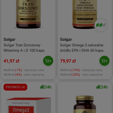
Solgar
Solgar
Solgar Tran Dorszowy
Solgar Omega 3 naturalne
Witaminy A i D 100 kaps.
źródło EPA i DHA 60 kaps.
41,97 zł
79,97 zł
45,39 zł
(-7%)
- najniższa cena
99,90 zł
(-19%)
- najniższa cena
45,39 zł
(-8%)
- cena regularna
99,90 zł
(-20%)
- cena regularna
24h
24h
PROMOCJA