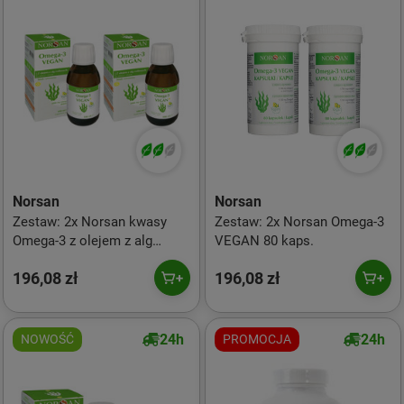
Norsan
Norsan
Zestaw: 2x Norsan kwasy
Zestaw: 2x Norsan Omega-3
Omega-3 z olejem z alg
VEGAN 80 kaps.
roślinnych 100 ml smak
196,08 zł
196,08 zł
cytryna Vegan
24h
24h
NOWOŚĆ
PROMOCJA