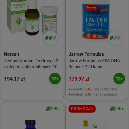
Norsan
Jarrow Formulas
Zestaw Norsan: 1x Omega-3
Jarrow Formulas EPA-DHA
z olejem z alg roślinnych 100
Balance 120 kaps.
ml smak cytryna Vegan i 1x
194,17 zł
179,97 zł
Omega-3 roślinny olej z Alg
80 vege kaps.
196,52 zł
(-8%)
- najniższa cena
196,52 zł
(-8%)
- cena regularna
24h
24h
PROMOCJA