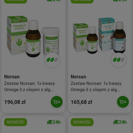
Norsan
Norsan
Zestaw Norsan: 1x kwasy
Zestaw Norsan: 1x kwasy
Omega-3 z olejem z alg
Omega-3 z olejem z alg
roślinnych 100 ml smak
roślinnych 100 ml smak
196,08 zł
165,68 zł
cytryna Vegan i 1x Omega-3
cytryna Vegan i 1x Omega-3
VEGAN 80 kaps.
Fisk dla dzieci 150 ml smak
pomarańcza
24h
24h
NOWOŚĆ
NOWOŚĆ