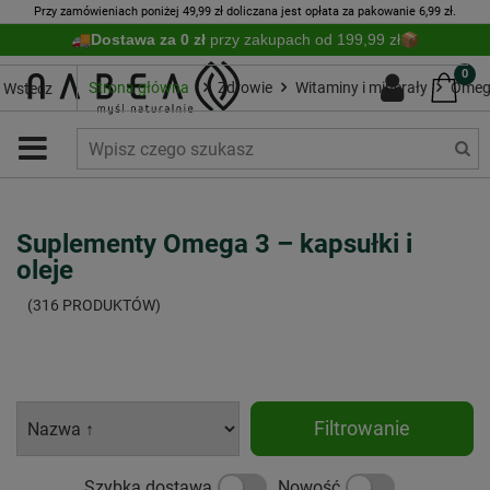
Przy zamówieniach poniżej 49,99 zł doliczana jest opłata za pakowanie 6,99 zł.
Dostawa za 0 zł
przy zakupach od 199,99 zł
0
Strona główna
Zdrowie
Witaminy i minerały
Omeg
Wstecz
Suplementy Omega 3 – kapsułki i
oleje
(316 PRODUKTÓW)
Filtrowanie
Szybka dostawa
Nowość