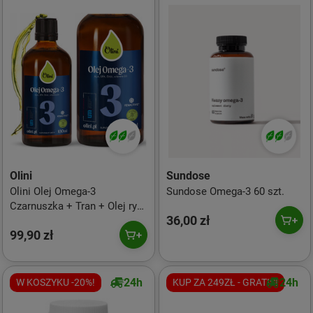
Olini
Sundose
Olini Olej Omega-3
Sundose Omega-3 60 szt.
Czarnuszka + Tran + Olej rybi
36,00 zł
+ Lniany + Witamina D3 - 100
99,90 zł
ml
24h
24h
W KOSZYKU -20%!
KUP ZA 249ZŁ - GRATIS!