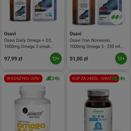
Osavi
Osavi
Osavi Daily Omega + D3,
Osavi Tran Norweski,
1600mg Omega 3 smak
1000mg Omega 3 - 250 ml
cytrynowy 500 ml
smak pomarańcza
97,99 zł
51,00 zł
24h
24h
W KOSZYKU -20%!
KUP ZA 249ZŁ - GRATIS!