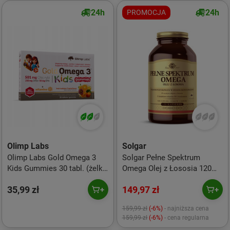
24h
24h
PROMOCJA
Olimp Labs
Solgar
Olimp Labs Gold Omega 3
Solgar Pełne Spektrum
Kids Gummies 30 tabl. (żelki)
Omega Olej z Łososia 120
smak tropikalny
kaps.
35,99 zł
149,97 zł
159,99 zł
(-6%)
- najniższa cena
159,99 zł
(-6%)
- cena regularna