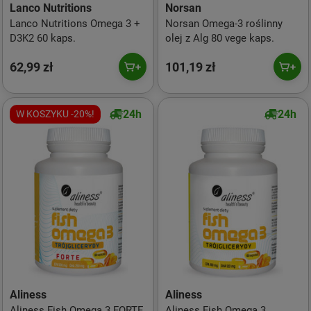
Lanco Nutritions
Norsan
Lanco Nutritions Omega 3 +
Norsan Omega-3 roślinny
D3K2 60 kaps.
olej z Alg 80 vege kaps.
62,99 zł
101,19 zł
24h
24h
W KOSZYKU -20%!
Aliness
Aliness
Aliness Fish Omega 3 FORTE
Aliness Fish Omega 3