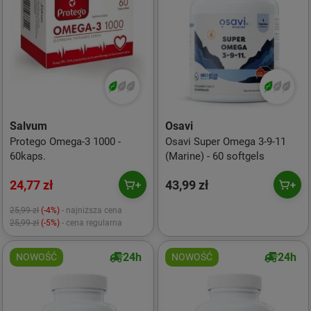
Salvum
Osavi
Protego Omega-3 1000 -
Osavi Super Omega 3-9-11
60kaps.
(Marine) - 60 softgels
24,77 zł
43,99 zł
25,99 zł
(-4%)
- najniższa cena
25,99 zł
(-5%)
- cena regularna
24h
24h
NOWOŚĆ
NOWOŚĆ