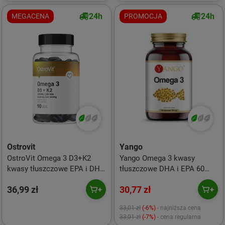
kwasy tłuszczowe 200 ml
smak naturalny
24h
24h
MEGACENA
PROMOCJA
Ostrovit
Yango
OstroVit Omega 3 D3+K2
Yango Omega 3 kwasy
kwasy tłuszczowe EPA i DHA
tłuszczowe DHA i EPA 60
90 kaps.
kaps.
36,99 zł
30,77 zł
33,01 zł
(-6%)
- najniższa cena
33,01 zł
(-7%)
- cena regularna