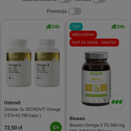
Promocja
24h
24h
TOP
MEGACENA
KUP ZA 249ZŁ - GRATIS!
Ostrovit
Zestaw 2x OSTROVIT Omega
3 D3+K2 (90 kaps.)
Biowen
Biowen Omega 3 TG 660 mg
72,50 zł