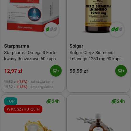
Starpharma
Solgar
Starpharma Omega 3 Forte
Solgar Olej z Siemienia
kwasy tłuszczowe 60 kaps.
Lnianego 1250 mg 90 kaps.
12,97 zł
99,99 zł
15,82 zł
(-18%)
- najniższa cena
15,82 zł
(-18%)
- cena regularna
24h
24h
TOP
W KOSZYKU -20%!