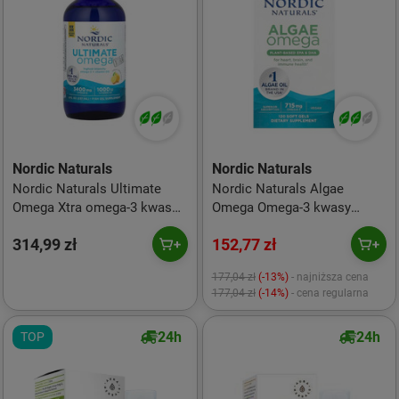
Nordic Naturals
Nordic Naturals
Nordic Naturals Ultimate
Nordic Naturals Algae
Omega Xtra omega-3 kwas
Omega Omega-3 kwasy
tłuszczowy EPA witamina D
tłuszczowe EPA i DHA 120
314,99 zł
152,77 zł
237 ml smak cytryna
kaps.
177,04 zł
(-13%)
- najniższa cena
177,04 zł
(-14%)
- cena regularna
24h
24h
TOP