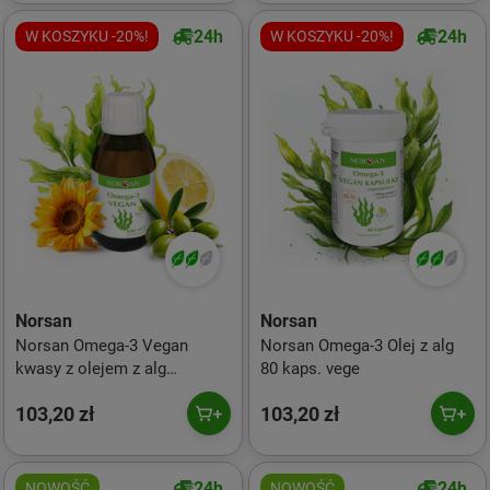
24h
24h
W KOSZYKU -20%!
W KOSZYKU -20%!
Norsan
Norsan
Norsan Omega-3 Vegan
Norsan Omega-3 Olej z alg
kwasy z olejem z alg
80 kaps. vege
roślinnych 100 ml smak
103,20 zł
103,20 zł
cytryna
24h
24h
NOWOŚĆ
NOWOŚĆ