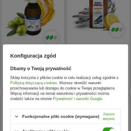
Osavi
Osavi Daily Omega 1600 mg
Norsan
Konfiguracja zgód
kwasy DHA i EPA smak
Norsan Omega-3 TOTAL olej
cytryna 500 ml
rybny kwasy tłuszczowe 200
Dbamy o Twoją prywatność
111,10 zł
ml smak naturalny
Sklep korzysta z plików cookie w celu realizacji usług zgodnie z
93,29 zł
Polityką dotyczącą cookies
. Możesz określić warunki
przechowywania lub dostępu do cookie w Twojej przeglądarce.
Więcej informacji na temat warunków i prywatności można
24h
24h
znaleźć także na stronie
Prywatność i warunki Google
.
W KOSZYKU -20%!
Zawsze
Funkcjonalne pliki cookie (wymagane)
aktywne