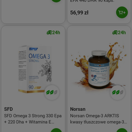
EPA 440 DHA 90 kaps.
56,99 zł
24h
24h
SFD
Norsan
SFD Omega 3 Strong 330 Epa
Norsan Omega-3 ARKTIS
+ 220 Dha + Witamina E
kwasy tłuszczowe omega-3
Wzrok Serce 90 kaps.
DHA 120 kaps.