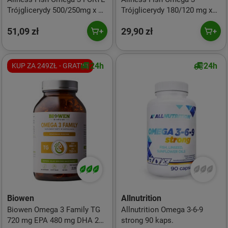
Trójglicerydy 500/250mg x 60
Trójglicerydy 180/120 mg x
kaps.
60 kaps.
51,09 zł
29,90 zł
24h
24h
KUP ZA 249ZŁ - GRATIS!
Biowen
Allnutrition
Biowen Omega 3 Family TG
Allnutrition Omega 3-6-9
720 mg EPA 480 mg DHA 225
strong 90 kaps.