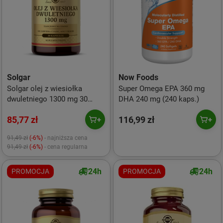
Solgar
Now Foods
Solgar olej z wiesiołka
Super Omega EPA 360 mg
dwuletniego 1300 mg 30
DHA 240 mg (240 kaps.)
kaps.
85,77 zł
116,99 zł
91,49 zł
(-6%)
- najniższa cena
91,49 zł
(-6%)
- cena regularna
24h
24h
PROMOCJA
PROMOCJA