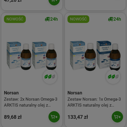
cytrynowy
ml smak pomarańcza
24h
24h
NOWOŚĆ
NOWOŚĆ
Norsan
Norsan
Zestaw: 2x Norsan Omega-3
Zestaw Norsan: 1x Omega-3
ARKTIS naturalny olej z
ARKTIS naturalny olej z
dorsza kwasy EPA i DHA 200
dorsza kwasy EPA i DHA 200
89,68 zł
133,47 zł
ml smak cytrynowy
ml smak cytrynowy i 1x
Omega-3 TOTAL olej rybny