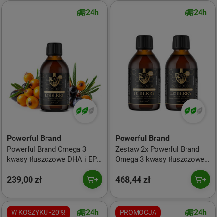
24h
24h
Powerful Brand
Powerful Brand
Powerful Brand Omega 3
Zestaw 2x Powerful Brand
kwasy tłuszczowe DHA i EPA
Omega 3 kwasy tłuszczowe
300ml smak czarna
DHA i EPA 300ml smak
239,00 zł
468,44 zł
porzeczka
czarna porzeczka
24h
24h
W KOSZYKU -20%!
PROMOCJA