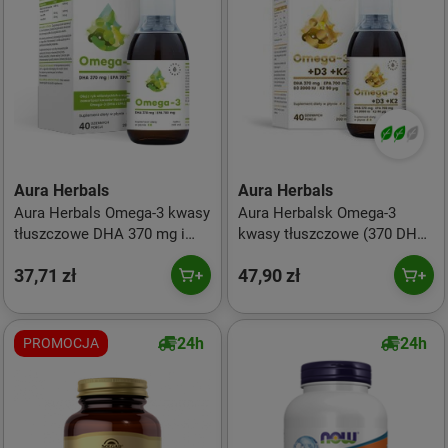
Aura Herbals
Aura Herbals
Aura Herbals Omega-3 kwasy
Aura Herbalsk Omega-3
tłuszczowe DHA 370 mg i
kwasy tłuszczowe (370 DHA)
EPA 700 mg w płynie 200 ml
+ D3 (2000IU) + K2MK7 w
37,71 zł
47,90 zł
płynie 200 ml
24h
24h
PROMOCJA