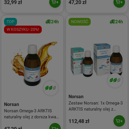
32,99 zł
47,20 zł
24h
24h
TOP
NOWOŚĆ
W KOSZYKU -20%!
Norsan
Zestaw Norsan: 1x Omega-3
Norsan
ARKTIS naturalny olej z
Norsan Omega-3 ARKTIS
dorsza kwasy EPA i DHA 200
naturalny olej z dorsza kwasy
112,48 zł
ml smak cytrynowy i 1x
EPA i DHA 200 ml smak
Omega-3 Fisk dla dzieci 150
47,20 zł