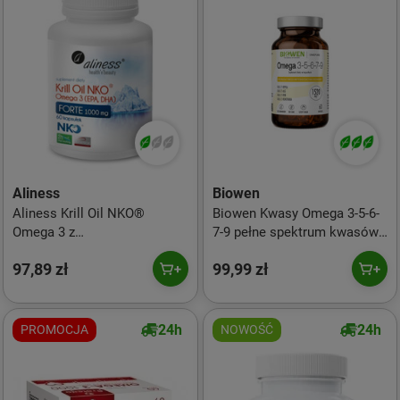
Aliness
Biowen
Aliness Krill Oil NKO®
Biowen Kwasy Omega 3-5-6-
Omega 3 z
7-9 pełne spektrum kwasów
Astaksantyną 1000
omega 60 kaps.
97,89 zł
99,99 zł
mg FORTE 60kaps.
24h
24h
PROMOCJA
NOWOŚĆ