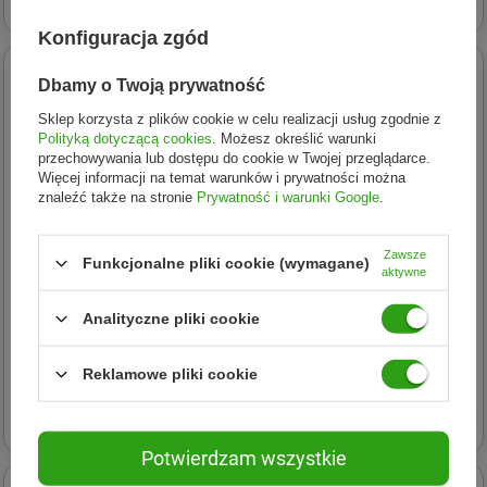
Konfiguracja zgód
Dbamy o Twoją prywatność
Sklep korzysta z plików cookie w celu realizacji usług zgodnie z
Polityką dotyczącą cookies
. Możesz określić warunki
przechowywania lub dostępu do cookie w Twojej przeglądarce.
Więcej informacji na temat warunków i prywatności można
znaleźć także na stronie
Prywatność i warunki Google
.
Zawsze
Funkcjonalne pliki cookie (wymagane)
aktywne
Analityczne pliki cookie
Lodger
Lodger
Lodger Buciki kapcie
Lodger Skórzane buciki dla
niechodki bawełniane
niemowląt piaskowe Stepper
Reklamowe pliki cookie
beżowe Ciumbelle Ivory 3-6
Sand r. 19
52,07 zł
88,27 zł
m.
Potwierdzam wszystkie