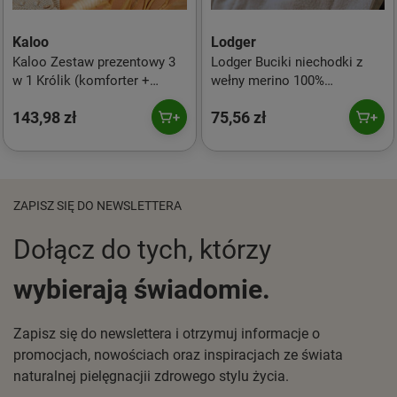
Kaloo
Lodger
Kaloo Zestaw prezentowy 3
Lodger Buciki niechodki z
w 1 Królik (komforter +
wełny merino 100%
gryzak + buciki)
niebieskie Blue Fogg 0-6 m
143,98 zł
75,56 zł
brzoskwiniowy Lapinoo
ZAPISZ SIĘ DO NEWSLETTERA
Dołącz do tych, którzy
wybierają świadomie.
Zapisz się do newslettera i otrzymuj informacje o
promocjach, nowościach oraz inspiracjach ze świata
naturalnej pielęgnacjii zdrowego stylu życia.