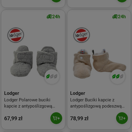
24h
24h
Lodger
Lodger
Lodger Polarowe buciki
Lodger Buciki kapcie z
kapcie z antypoślizgową
antypoślizgową podeszwą
podeszwą szare Fleece
bawełniane beżowe
67,99 zł
78,99 zł
Drizzle 12-18 m
Ciumbelle Ivory 6-12 m.