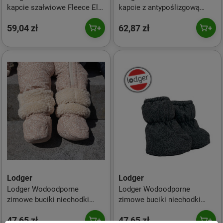
kapcie szałwiowe Fleece Elm
kapcie z antypoślizgową
3-6 m
podeszwą szałwiowe Fleece
59,04 zł
62,87 zł
Elm 6-12 m
Lodger
Lodger
Lodger Wodoodporne
Lodger Wodoodporne
zimowe buciki niechodki
zimowe buciki niechodki
jasnobeżowe Taslon Birch
grafitowe Taslon Pigeon
47,65 zł
47,65 zł