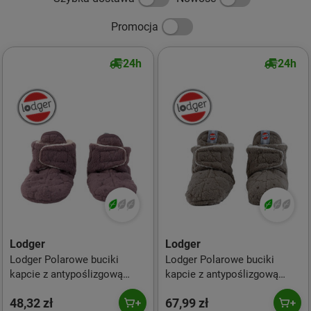
Promocja
24h
24h
Lodger
Lodger
Lodger Polarowe buciki
Lodger Polarowe buciki
kapcie z antypoślizgową
kapcie z antypoślizgową
podeszwą wrzosowe Fleece
podeszwą brązowe Fleece
48,32 zł
67,99 zł
Mauve 6-12 m
Buffalo 12-18 m