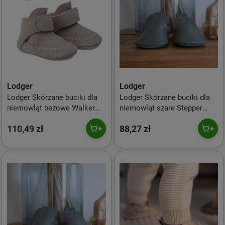
Lodger
Lodger
Lodger Skórzane buciki dla
Lodger Skórzane buciki dla
niemowląt beżowe Walker
niemowląt szare Stepper
Mocassin Storm r. 20
Gunmetal r. 19
110,49 zł
88,27 zł