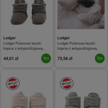
Lodger
Lodger
Lodger Polarowe buciki
Lodger Polarowe buciki
kapcie z antypoślizgową
kapcie z antypoślizgową
podeszwą brązowe Fleece
podeszwą jasnobeżowe
44,01 zł
75,56 zł
Buffalo 6-12 m
Fleece Birch 12-18 m