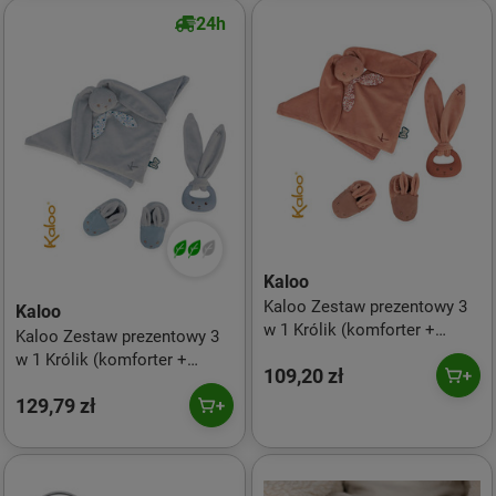
24h
Kaloo
Kaloo Zestaw prezentowy 3
Kaloo
w 1 Królik (komforter +
Kaloo Zestaw prezentowy 3
gryzak + buciki) ceglany
w 1 Królik (komforter +
109,20 zł
kolekcja Lapinoo
gryzak + buciki) niebieski
129,79 zł
Lapinoo