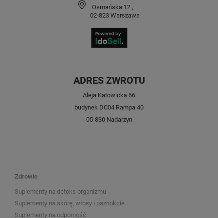
Osmańska 12
,
02-823
Warszawa
ADRES ZWROTU
Aleja Katowicka 66
budynek DC04 Rampa 40
05-830 Nadarzyn
Zdrowie
Suplementy na detoks organizmu
Suplementy na skórę, włosy i paznokcie
Suplementy na odporność