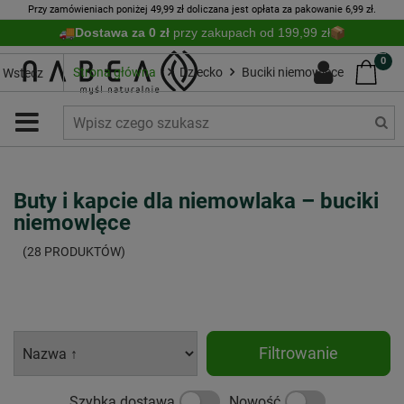
Przy zamówieniach poniżej 49,99 zł doliczana jest opłata za pakowanie 6,99 zł.
Dostawa za 0 zł
przy zakupach od 199,99 zł
0
Strona główna
Dziecko
Buciki niemowlęce
Wstecz
Buty i kapcie dla niemowlaka – buciki
niemowlęce
(28 PRODUKTÓW)
Filtrowanie
Szybka dostawa
Nowość