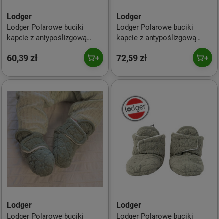
Lodger
Lodger
Lodger Polarowe buciki
Lodger Polarowe buciki
kapcie z antypoślizgową
kapcie z antypoślizgową
podeszwą szare Fleece
podeszwą szałwiowe Fleece
60,39 zł
72,59 zł
Drizzle 6-12 m
Elm 12-18 m
Lodger
Lodger
Lodger Polarowe buciki
Lodger Polarowe buciki