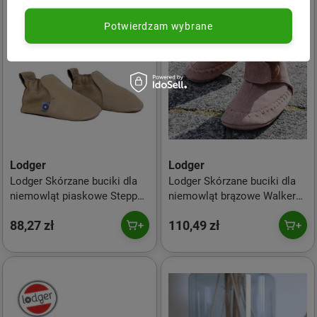
Potwierdzam wybrane
Lodger
Lodger
Lodger Skórzane buciki dla
Lodger Skórzane buciki dla
niemowląt piaskowe Stepper
niemowląt brązowe Walker
Sand r. 20
Mocassin Beaver r. 20
88,27 zł
110,49 zł