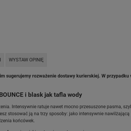
I
WYSTAW OPINIĘ
nim sugerujemy rozważenie dostawy kurierskiej. W przypadk
BOUNCE i blask jak tafla wody
żenia. Intensywnie ratuje nawet mocno przesuszone pasma, szy
esz stosować ją na trzy sposoby: jako intensywnie nawilżając
dzenia końcówek.