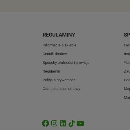
REGULAMINY
S
Informacje o sklepie
Fac
Cennik dostaw
Ins
Sposoby płatności i prowizje
Yo
Regulamin
Zau
Polityka prywatności
Por
Odstąpienie od umowy
Map
Mar