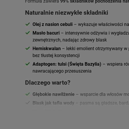
Formuła zawiera
99% składników pochodzenia na
Naturalnie niezwykłe składniki
Olej z nasion cebuli
– wykazuje właściwości na
Masło bacuri
– intensywnie odżywia i wygładz
zewnętrznych, nadając zdrowy blask
Hemiskwalan
– lekki emolient otrzymywany w pr
bez tłustej konsystencji
Adaptogen: tulsi (Święta Bazylia)
– wspiera ró
nawracającego przesuszenia
Dlaczego warto?
Głębokie nawilżenie
– wsparcie dla włosów m
Blask jak tafla wody
– pasma są gładsze, bardzi
Efekt BOUNCE
– włosy wyglądają na sprężyste 
Wielofunkcyjna formuła
– maska, szybka odży
Mniej puszenia
– wygładzenie pomaga okiełzna