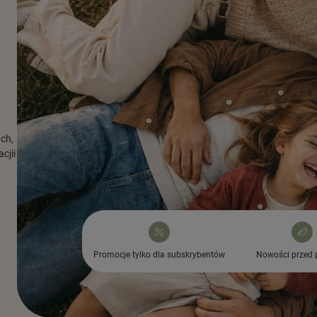
ach,
cjii
Promocje tylko dla subskrybentów
Nowości przed 