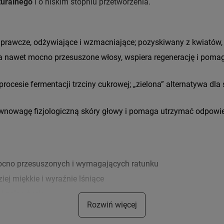
turalnego
i o niskim stopniu przetworzenia.
prawcze, odżywiające i wzmacniające; pozyskiwany z kwiatów,
a nawet mocno przesuszone włosy, wspiera regenerację i pom
ocesie fermentacji trzciny cukrowej; „zielona” alternatywa dla
wnowagę fizjologiczną skóry głowy i pomaga utrzymać odpowie
ocno przesuszonych i wymagających ratunku
ej miękkie i wyraźnie lśniące
i pełne życia
Rozwiń więcej
wka lub wygładzenie bez spłukiwania
ć niesforne kosmyki