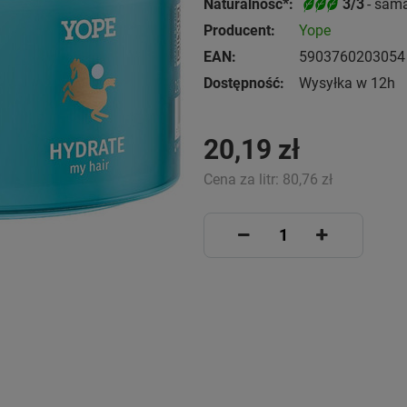
Naturalność*:
3/3
- sam
Producent:
Yope
EAN:
5903760203054
Dostępność:
Wysyłka w 12h
20,19 zł
Cena za litr:
80,76 zł