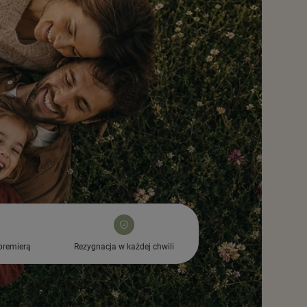
premierą
Rezygnacja w każdej chwili