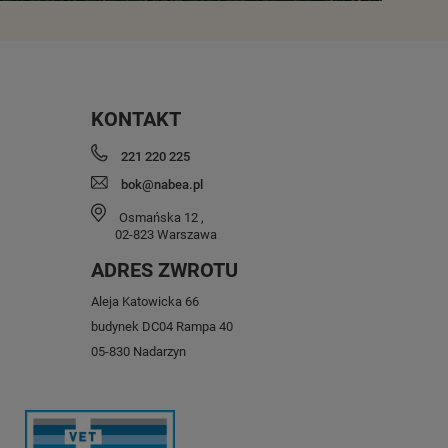
KONTAKT
221 220 225
bok@nabea.pl
Osmańska 12
,
02-823
Warszawa
ADRES ZWROTU
Aleja Katowicka 66
budynek DC04 Rampa 40
05-830 Nadarzyn