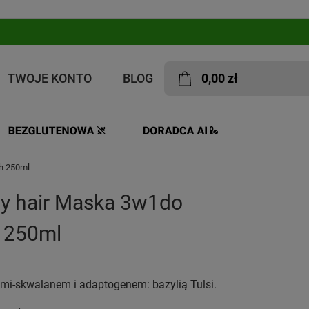
TWOJE KONTO
BLOG
0,00 zł
h 250ml
My hair Maska 3w1do
 250ml
i-skwalanem i adaptogenem: bazylią Tulsi.