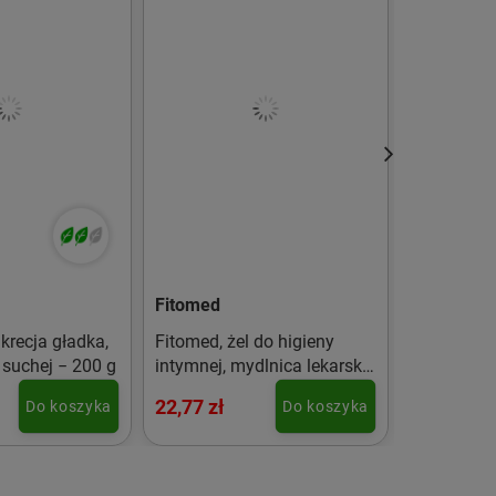
Fitomed
KORANA
krecja gładka,
Fitomed, żel do higieny
Korana Pro
 suchej − 200 g
intymnej, mydlnica lekarska,
Mycia Twa
200 g
22,77 zł
30,93 zł
Do koszyka
Do koszyka