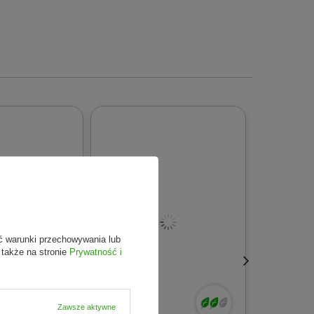
ntyseptyczne. Szałwia sprawia, że
żel do cery tłustej
i zawartości ekstraktu z nagietka.
o cery tłustej (200 g)
należy chronić przed słońcem
niu kosmetyk należy spłukać ciepłą wodą.
ć warunki przechowywania lub
 także na stronie
Prywatność i
Zawsze aktywne