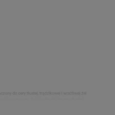
czony do cery tłustej, trądzikowej i wrażliwej żel
turalne saponiny. Dzięki nim
żel do cery tłustej