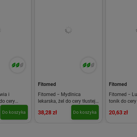
Fitomed
Fitomed
wia i
Fitomed − Mydlnica
Fitomed − Lu
 do cery
lekarska, żel do cery tłustej
tonik do cery
− 500 g
38,28 zł
20,63 zł
Do koszyka
Do koszyka