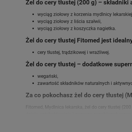
Żel do cery tłustej (200 g) – składniki
wyciąg ziołowy z korzenia mydlnicy lekarskiej
wyciąg ziołowy z liścia szałwii,
wyciąg ziołowy z koszyczka nagietka.
Żel do cery tłustej Fitomed jest idealn
cery tłustej, trądzikowej i wrażliwej.
Żel do cery tłustej – dodatkowe supe
wegański,
zawartość składników naturalnych i aktywny
Za co pokochasz żel do cery tłustej (
Fitomed, Mydlnica lekarska, żel do cery tłustej (200
działa antybakteryjnie i pomaga zapobiegać przesus
lekko się pieni i jednocześnie pielęgnuje skórę.