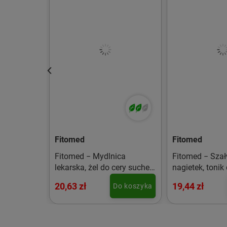
Fitomed
Fitomed
jący żel
Fitomed − Mydlnica
Fitomed − Szał
, 150 ml
lekarska, żel do cery suchej i
nagietek, tonik
wrażliwej − 200 g
tłustej − 200 g
20,63 zł
19,44 zł
o koszyka
Do koszyka