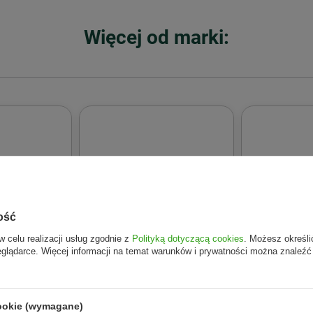
ie także ekstrakt z liści szałwii, który wykazuje właściwości a
 do cery tłustej
łagodzi podrażnienia i regeneruje naskórek dzięk
Więcej od marki:
wym. Możliwe jest wytrącanie się osadu i wahania koloru.
Żel d
cery tłustej
nanosi się na zwilżoną skórę twarzy. Po zastosowa
ość
w celu realizacji usług zgodnie z
Polityką dotyczącą cookies
. Możesz określi
eglądarce. Więcej informacji na temat warunków i prywatności można znaleźć
cookie (wymagane)