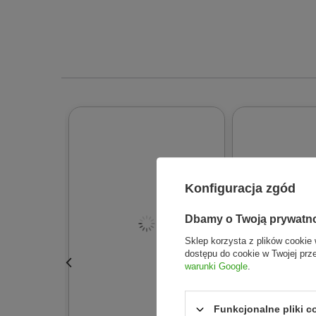
Żel do cery tłustej (Mydlnica lekarska)
ma w składz
(200 g)
odblokowuje i ściąga pory. Oprócz tego
żel
Żel do cery tłustej Fitomed
jest kosmetykiem zioło
i przechowywać w temperaturze pokojowej.
Żel do 
Konfiguracja zgód
Dbamy o Twoją prywatn
Sklep korzysta z plików cookie 
dostępu do cookie w Twojej prz
warunki Google
.
Funkcjonalne pliki 