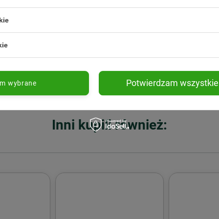
kie
Fitomed
Fitomed
wia i
Fitomed − Mydlnica
Fitomed − Kr
kie
 do cery
lekarska, szampon do
tradycyjny do
włosów suchych i
55 g
32,29 zł
26,84 zł
Do koszyka
Do koszyka
łamliwych − 500 g
Potwierdzam wszystkie
am wybrane
Inni kupili również: