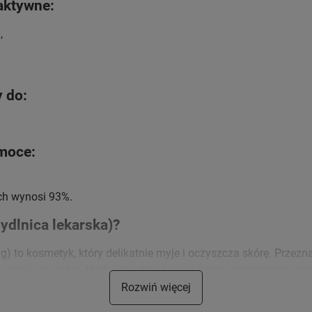
 aktywne:
,
y do:
rmoce:
ch wynosi 93%.
Mydlnica lekarska)?
 g) to kosmetyk, który delikatnie myje i oczyszcza skórę. Przezna
zaniu się skóry. Mydlnica lekarska jest rośliną zawierającą na
Rozwiń więcej