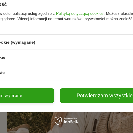
ość
w celu realizacji usług zgodnie z
Polityką dotyczącą cookies
. Możesz określi
Swanson
Now Foods
eglądarce. Więcej informacji na temat warunków i prywatności można znaleźć
ials (90
Apigenin 50 mg (90 kaps.)
Saw Palmetto
Palma Sabalo
pestek dyni 
cookie (wymagane)
66,79 zł
120,86 zł
Do koszyka
Do koszyka
standaryzow
kie
kie
Potwierdzam wszystkie
am wybrane