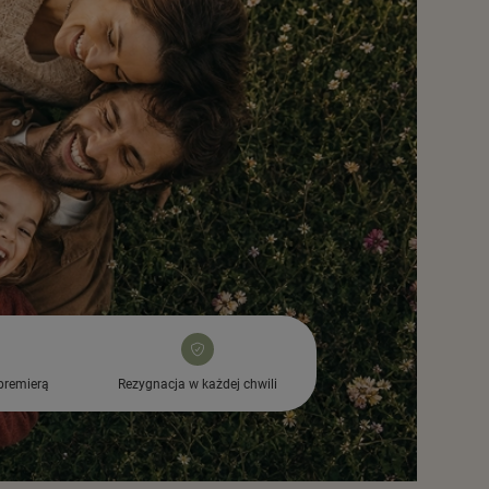
premierą
Rezygnacja w każdej chwili