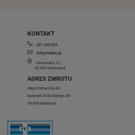
KONTAKT
221 220 225
bok@nabea.pl
Osmańska 12
,
02-823
Warszawa
ADRES ZWROTU
Aleja Katowicka 66
budynek DC04 Rampa 40
05-830 Nadarzyn