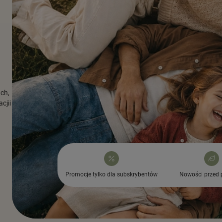
ach,
cjii
Promocje tylko dla subskrybentów
Nowości przed 