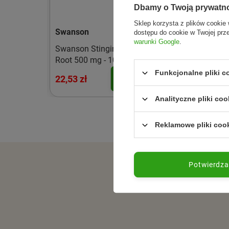
Dbamy o Twoją prywatn
Sklep korzysta z plików cookie 
Swanson
Swanson
dostępu do cookie w Twojej prz
warunki Google
.
inian-L-
Swanson Stinging Nettle
Prostate Essent
s.
Root 500 mg - 100 kaps.
kaps.)
Funkcjonalne pliki 
22,53 zł
62,40 zł
o koszyka
Do koszyka
Analityczne pliki coo
Reklamowe pliki coo
Potwierdz