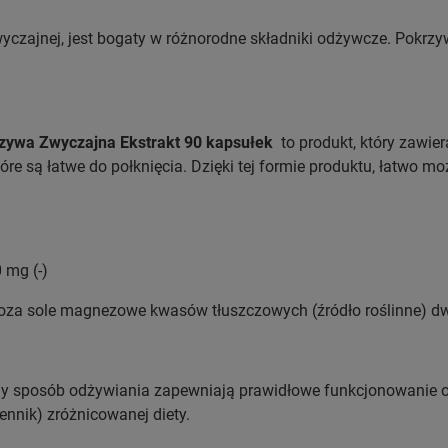
yczajnej, jest bogaty w różnorodne składniki odżywcze. Pokrz
ywa Zwyczajna Ekstrakt 90 kapsułek
to produkt, który zawier
óre są łatwe do połknięcia. Dzięki tej formie produktu, łatwo m
 mg (-)
loza sole magnezowe kwasów tłuszczowych (źródło roślinne) d
ony sposób odżywiania zapewniają prawidłowe funkcjonowanie 
ennik) zróżnicowanej diety.