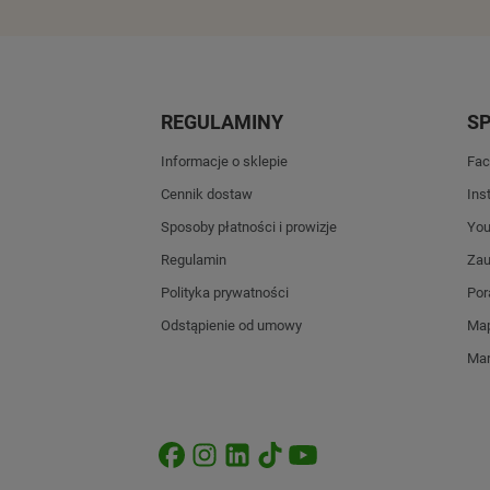
REGULAMINY
S
Informacje o sklepie
Fac
Cennik dostaw
Ins
Sposoby płatności i prowizje
Yo
Regulamin
Zau
Polityka prywatności
Por
Odstąpienie od umowy
Map
Mar