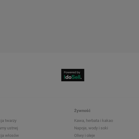
Żywność
ja twarzy
Kawa, herbata i kakao
amy ustnej
Napoje, wody i soki
cja włosów
Oliwy i oleje