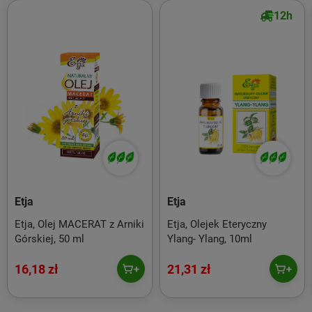
12h
SKŁAD: olej uzyskiwany w procesie tłoczenia na zimno słodkich migdałów
Etja
Etja
Etja, Olej MACERAT z Arniki
Etja, Olejek Eteryczny
Górskiej, 50 ml
Ylang- Ylang, 10ml
16,18 zł
21,31 zł