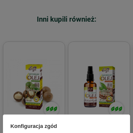
Inni kupili również:
Konfiguracja zgód
Etja
Etja