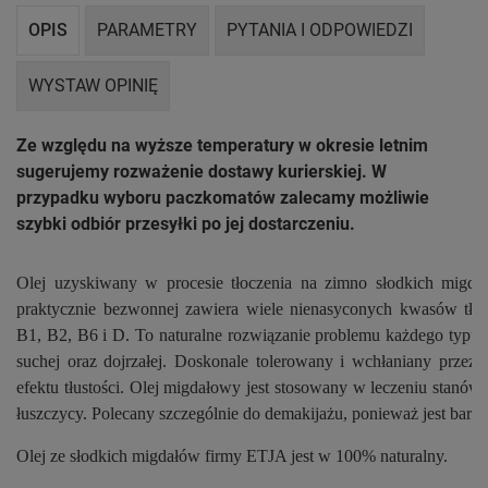
OPIS
PARAMETRY
PYTANIA I ODPOWIEDZI
WYSTAW OPINIĘ
Ze względu na wyższe temperatury w okresie letnim
sugerujemy rozważenie dostawy kurierskiej. W
przypadku wyboru paczkomatów zalecamy możliwie
szybki odbiór przesyłki po jej dostarczeniu.
Olej uzyskiwany w procesie tłoczenia na zimno słodkich migdał
praktycznie bezwonnej zawiera wiele nienasyconych kwasów tłus
B1, B2, B6 i D. To naturalne rozwiązanie problemu każdego typu s
suchej oraz dojrzałej. Doskonale tolerowany i wchłaniany przez 
efektu tłustości. Olej migdałowy jest stosowany w leczeniu stanów
łuszczycy. Polecany szczególnie do demakijażu, ponieważ jest bardzo
Olej ze słodkich migdałów firmy ETJA jest w 100% naturalny.