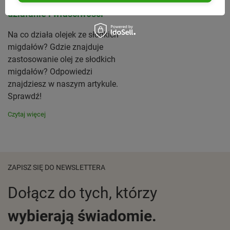
Olej ze słodkich migdałów -
działanie i właściwości
Na co działa olejek ze słodkich
migdałów? Gdzie znajduje
zastosowanie olej ze słodkich
migdałów? Odpowiedzi
znajdziesz w naszym artykule.
Sprawdź!
Czytaj więcej
ZAPISZ SIĘ DO NEWSLETTERA
Dołącz do tych, którzy
wybierają świadomie.