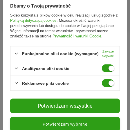
Etja − Naturalny olej
Etja, BIO Naturalny olej ze
Dbamy o Twoją prywatność
macadamia BIO − 50 ml
słodkich migdałów, 50 ml
Sklep korzysta z plików cookie w celu realizacji usług zgodnie z
Polityką dotyczącą cookies
. Możesz określić warunki
15,25 zł
15,69 zł
przechowywania lub dostępu do cookie w Twojej przeglądarce.
Więcej informacji na temat warunków i prywatności można
znaleźć także na stronie
Prywatność i warunki Google
.
Zawsze
Funkcjonalne pliki cookie (wymagane)
aktywne
Z naszego bloga
Analityczne pliki cookie
Reklamowe pliki cookie
Potwierdzam wszystkie
Potwierdzam wybrane