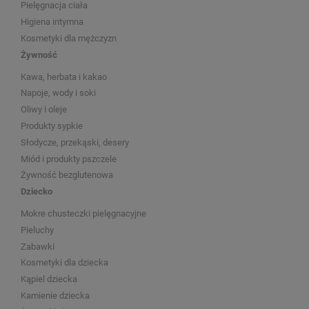
Pielęgnacja ciała
Higiena intymna
Kosmetyki dla mężczyzn
Żywność
Kawa, herbata i kakao
Napoje, wody i soki
Oliwy i oleje
Produkty sypkie
Słodycze, przekąski, desery
Miód i produkty pszczele
Żywność bezglutenowa
Dziecko
Mokre chusteczki pielęgnacyjne
Pieluchy
Zabawki
Kosmetyki dla dziecka
Kąpiel dziecka
Kamienie dziecka