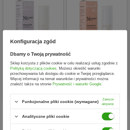
Konfiguracja zgód
Dbamy o Twoją prywatność
Nacomi
Nacomi
Sklep korzysta z plików cookie w celu realizacji usług zgodnie z
Polityką dotyczącą cookies
. Możesz określić warunki
Nacomi Next Level Serum
Next Level Ceramidy 5%
przechowywania lub dostępu do cookie w Twojej przeglądarce.
Retinol 0.25% 30ml
30ml
Więcej informacji na temat warunków i prywatności można
znaleźć także na stronie
Prywatność i warunki Google
.
25,58 zł
48,84 zł
Zawsze
Funkcjonalne pliki cookie (wymagane)
aktywne
Analityczne pliki cookie
Z naszego bloga