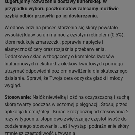
sugerujemy rozważenie dostawy kurierskiej. W
przypadku wyboru paczkomatów zalecamy możliwie
szybki odbiór przesyłki po jej dostarczeniu.
W odpowiedzi na proces starzenia się skóry powstało
wysokiej klasy serum na noc z czystym retinolem (0,5%),
które redukuje zmarszczki, poprawia napięcie i
elastyczność cery oraz rozjaśnia przebarwienia.
Dodatkowo skład wzbogacony o kompleks kwasów
hialuronowych i ekstrakt z olejków kwiatowych pomaga
utrzymać odpowiedni poziom nawilżenia dla skutecznego
działania. Sprawi, że Twoja cera odzyska gładki i młody
wygląd.
Stosowanie:
Nałóż niewielką ilość na oczyszczoną i suchą
skórę twarzy podczas wieczornej pielęgnacji. Stosuj przed
aplikacją kremu/oleju. Kurację rozpocznij od stosowania 2
razy w tygodniu, stopniowo zwiększając częstotliwość do
codziennego stosowania. Jeśli wystąpi podrażnienie skóry
zmniejsz częstotliwość używania.