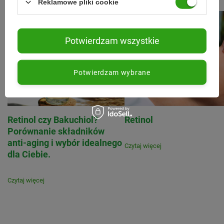
Reklamowe pliki cookie
Potwierdzam wszystkie
Potwierdzam wybrane
Retinol czy Bakuchiol?
Retinol
Porównanie składników
anti-aging i wybór idealnego
Czytaj więcej
dla Ciebie.
Czytaj więcej