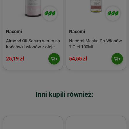
wygładza
Gramatura:
ml
Konsystencja:
emulsja
Linie elitarne:
nie
Nacomi
Nacomi
Pielęgnacja specyficzna:
serum
Almond Oil Serum serum na
Nacomi Maska Do Włosów
Pojemność:
30
końcówki włosów z olejem
7 Olei 100Ml
Pora stosowania:
noc
ze słodkich migdałów z
Płeć:
damski
25,19 zł
54,55 zł
pipetą 50ml
Rodzaj skóry:
dojrzała
Słońce:
nie
Typ skóry:
mieszana/tłusta
Inni kupili również: