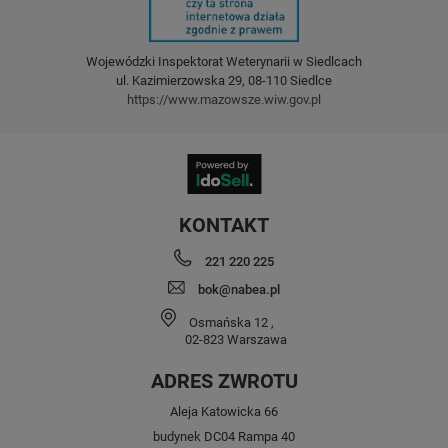
Wojewódzki Inspektorat Weterynarii w Siedlcach
ul. Kazimierzowska 29, 08-110 Siedlce
https://www.mazowsze.wiw.gov.pl
KONTAKT
221 220 225
bok@nabea.pl
Osmańska 12
,
02-823
Warszawa
ADRES ZWROTU
Aleja Katowicka 66
budynek DC04 Rampa 40