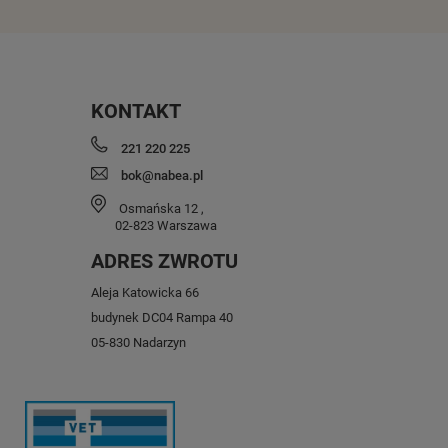
KONTAKT
221 220 225
bok@nabea.pl
Osmańska 12
,
02-823
Warszawa
ADRES ZWROTU
Aleja Katowicka 66
budynek DC04 Rampa 40
05-830 Nadarzyn