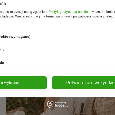
ość
w celu realizacji usług zgodnie z
Polityką dotyczącą cookies
. Możesz określi
eglądarce. Więcej informacji na temat warunków i prywatności można znaleźć
 aby uwolnić probiotyk, a następnie wstrząsnąć i wypić
cookie (wymagane)
rmiących
cymi witaminę D
Rozwiń więcej
kie
, z dala od światła słonecznego
kie
odporności i codziennego funkcjonowania organizmu – w jednej,
 wiśnia Olimp Labs to suplement diety. Nie może być stosowany jako substytu
Potwierdzam wszystkie
am wybrane