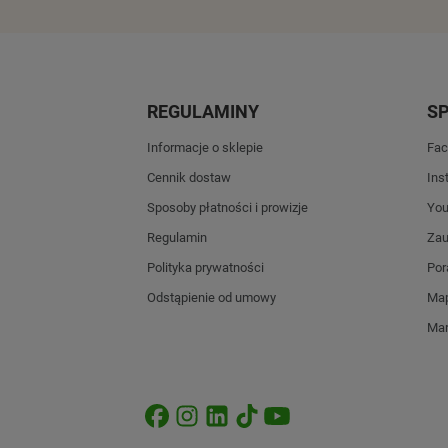
REGULAMINY
S
Informacje o sklepie
Fac
Cennik dostaw
Ins
Sposoby płatności i prowizje
Yo
Regulamin
Zau
Polityka prywatności
Por
Odstąpienie od umowy
Map
Mar