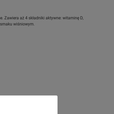
. Zawiera aż 4 składniki aktywne: witaminę D,
o smaku wiśniowym.