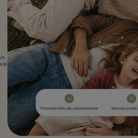
ach,
cjii
Promocje tylko dla subskrybentów
Nowości przed 