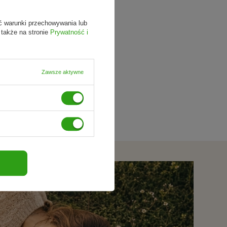
ć warunki przechowywania lub
 także na stronie
Prywatność i
Zawsze aktywne
 poręcznej ampułce.
t zróżnicowanej diety. Pamiętaj o zrównoważonym sposobie