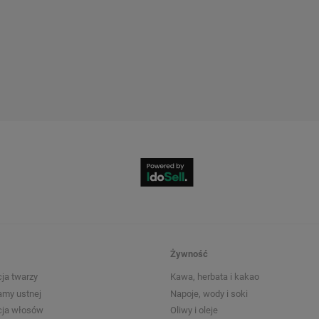
Żywność
ja twarzy
Kawa, herbata i kakao
amy ustnej
Napoje, wody i soki
cja włosów
Oliwy i oleje