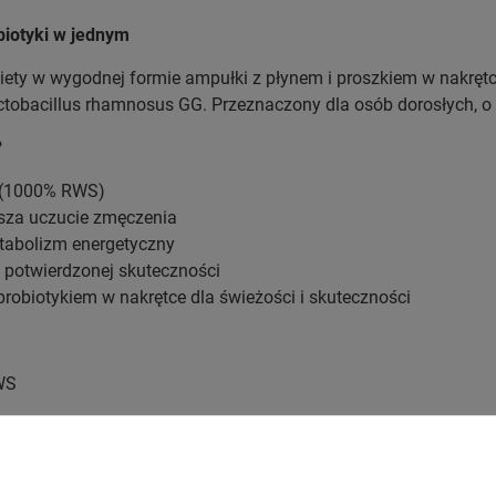
biotyki w jednym
ety w wygodnej formie ampułki z płynem i proszkiem w nakrętce
ctobacillus rhamnosus GG. Przeznaczony dla osób dorosłych, 
?
 (1000% RWS)
sza uczucie zmęczenia
abolizm energetyczny
 potwierdzonej skuteczności
robiotykiem w nakrętce dla świeżości i skuteczności
WS
): 1x10⁹ CFU