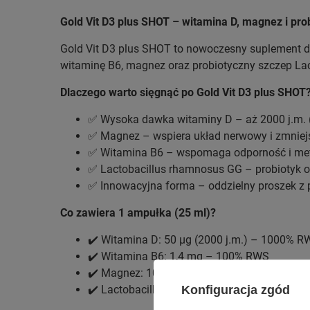
Gold Vit D3 plus SHOT – witamina D, magnez i pro
Gold Vit D3 plus SHOT to nowoczesny suplement di
witaminę B6, magnez oraz probiotyczny szczep La
Dlaczego warto sięgnąć po Gold Vit D3 plus SHOT
✅ Wysoka dawka witaminy D – aż 2000 j.m.
✅ Magnez – wspiera układ nerwowy i zmniej
✅ Witamina B6 – wspomaga odporność i met
✅ Lactobacillus rhamnosus GG – probiotyk o
✅ Innowacyjna forma – oddzielny proszek z p
Co zawiera 1 ampułka (25 ml)?
✔️ Witamina D: 50 µg (2000 j.m.) – 1000% R
✔️ Witamina B6: 1,4 mg – 100% RWS
✔️ Magnez: 100 mg – 27% RWS
Konfiguracja zgód
✔️ Lactobacillus rhamnosus GG (ATCC 53103