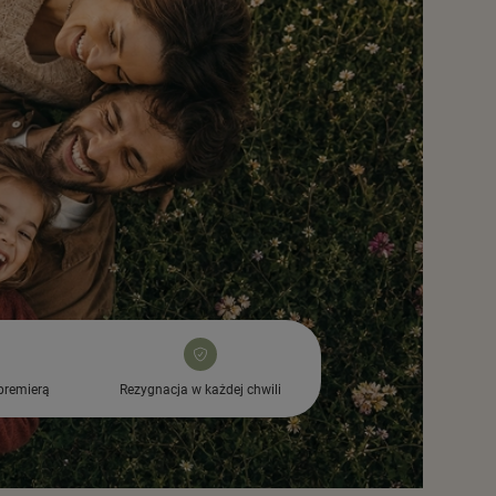
premierą
Rezygnacja w każdej chwili