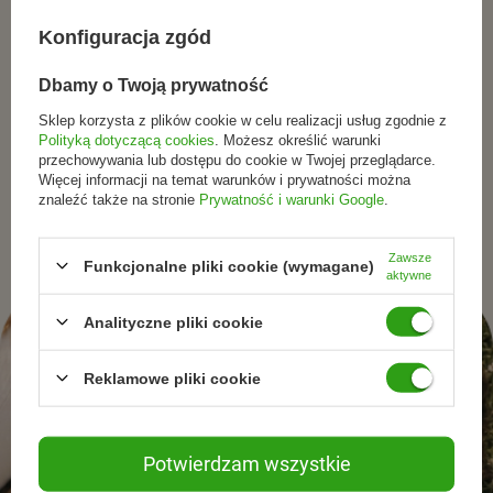
wykorzystaniu wapnia oraz fosforu
✔️ witamina K przyczynia się do prawidłowego
Dołącz do tych, którzy
Konfiguracja zgód
krzepnięcia krwi
wybierają świadomie.
Dbamy o Twoją prywatność
✔️ witamina K pomaga w utrzymaniu zdrowych kości
✔️ witamina D pomaga w utrzymaniu prawidłowego
Sklep korzysta z plików cookie w celu realizacji usług zgodnie z
funkcjonowania mięśni
Polityką dotyczącą cookies
. Możesz określić warunki
Zapisz się do newslettera i otrzymuj informacje o
przechowywania lub dostępu do cookie w Twojej przeglądarce.
promocjach, nowościach oraz inspiracjach ze świata
Więcej informacji na temat warunków i prywatności można
Składniki
znaleźć także na stronie
Prywatność i warunki Google
.
naturalnej pielęgnacjii zdrowego stylu życia.
Magnez (taurynian acetylu magnezu, diglicynian magnezu,
jabłczan magnezu), witamina K (menachinon-7), witamina
Zawsze
Funkcjonalne pliki cookie (wymagane)
aktywne
D (cholekalcyferol), otoczka kapsułki (substancja
wypełniająca: pullulan).
Analityczne pliki cookie
Składniki aktywne w porcji dziennej
Reklamowe pliki cookie
Składnik
Ilość w 1 kapsułce
RWS*
Magnez
80 mg
21%
Potwierdzam wszystkie
Witamina K2 (MK-7)
45 µg
60%