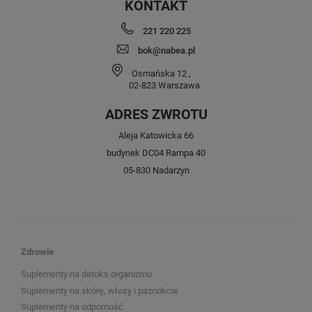
KONTAKT
221 220 225
bok@nabea.pl
Osmańska 12
,
02-823
Warszawa
ADRES ZWROTU
Aleja Katowicka 66
budynek DC04 Rampa 40
05-830 Nadarzyn
Zdrowie
Suplementy na detoks organizmu
Suplementy na skórę, włosy i paznokcie
Suplementy na odporność