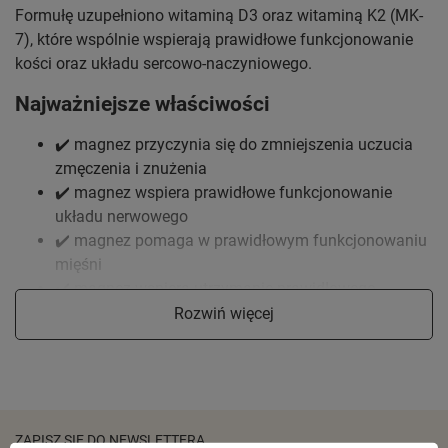
Formułę uzupełniono witaminą D3 oraz witaminą K2 (MK-
7), które wspólnie wspierają prawidłowe funkcjonowanie
kości oraz układu sercowo-naczyniowego.
Najważniejsze właściwości
✔️ magnez przyczynia się do zmniejszenia uczucia
zmęczenia i znużenia
✔️ magnez wspiera prawidłowe funkcjonowanie
układu nerwowego
✔️ magnez pomaga w prawidłowym funkcjonowaniu
mięśni
✔️ magnez wspiera utrzymanie prawidłowego
metabolizmu energetycznego
Rozwiń więcej
✔️ magnez pomaga w utrzymaniu prawidłowych
funkcji psychologicznych
✔️ witamina D pomaga w prawidłowym
funkcjonowaniu układu odpornościowego
✔️ witamina D pomaga w prawidłowym wchłanianiu i
ZAPISZ SIĘ DO NEWSLETTERA