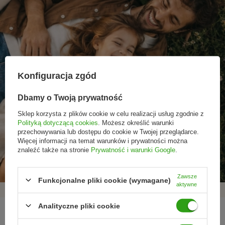
Konfiguracja zgód
Dbamy o Twoją prywatność
Sklep korzysta z plików cookie w celu realizacji usług zgodnie z
Polityką dotyczącą cookies
. Możesz określić warunki
przechowywania lub dostępu do cookie w Twojej przeglądarce.
Promocje tylko dla
Nowości przed
Rezygnacja w każdej
Więcej informacji na temat warunków i prywatności można
subskrybentów
premierą
chwili
znaleźć także na stronie
Prywatność i warunki Google
.
Zawsze
Funkcjonalne pliki cookie (wymagane)
aktywne
Analityczne pliki cookie
REGULAMINY