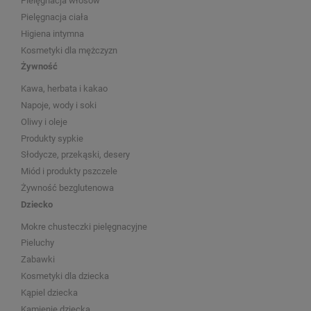
Pielęgnacja włosów
Pielęgnacja ciała
Higiena intymna
Kosmetyki dla mężczyzn
Żywność
Kawa, herbata i kakao
Napoje, wody i soki
Oliwy i oleje
Produkty sypkie
Słodycze, przekąski, desery
Miód i produkty pszczele
Żywność bezglutenowa
Dziecko
Mokre chusteczki pielęgnacyjne
Pieluchy
Zabawki
Kosmetyki dla dziecka
Kąpiel dziecka
Kamienie dziecka