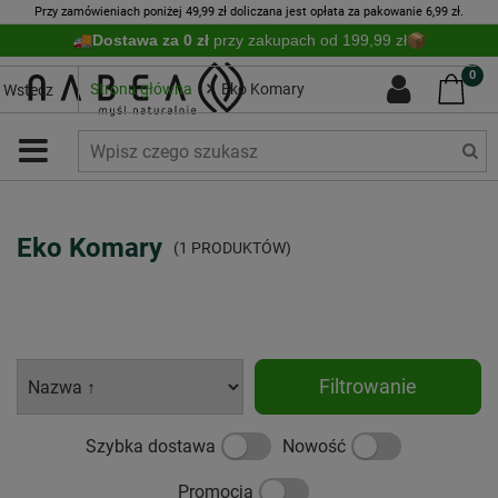
Przy zamówieniach poniżej 49,99 zł doliczana jest opłata za pakowanie 6,99 zł.
Dostawa za 0 zł
przy zakupach od 199,99 zł
0
Strona główna
Eko Komary
Wstecz
Eko Komary
(1 PRODUKTÓW)
Filtrowanie
Szybka dostawa
Nowość
Promocja