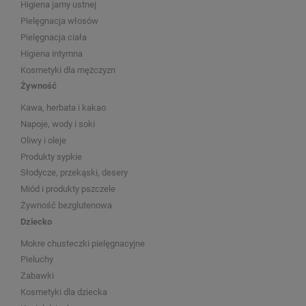
Higiena jamy ustnej
Pielęgnacja włosów
Pielęgnacja ciała
Higiena intymna
Kosmetyki dla mężczyzn
Żywność
Kawa, herbata i kakao
Napoje, wody i soki
Oliwy i oleje
Produkty sypkie
Słodycze, przekąski, desery
Miód i produkty pszczele
Żywność bezglutenowa
Dziecko
Mokre chusteczki pielęgnacyjne
Pieluchy
Zabawki
Kosmetyki dla dziecka