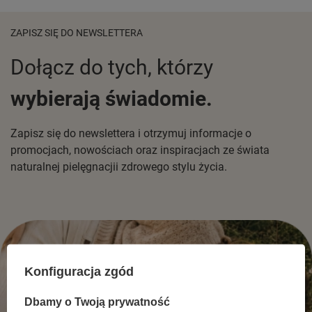
ZAPISZ SIĘ DO NEWSLETTERA
Dołącz do tych, którzy
wybierają świadomie.
Zapisz się do newslettera i otrzymuj informacje o
promocjach, nowościach oraz inspiracjach ze świata
naturalnej pielęgnacjii zdrowego stylu życia.
Konfiguracja zgód
Dbamy o Twoją prywatność