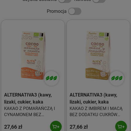
Promocja
ALTERNATIVA3 (kawy,
ALTERNATIVA3 (kawy,
lizaki, cukier, kaka
lizaki, cukier, kaka
KAKAO Z POMARAŃCZĄ I
KAKAO Z IMBIREM I MACĄ
CYNAMONEM BEZ
BEZ DODATKU CUKRÓW
DODATKU CUKRÓW
BEZGLUTENOWE BIO 125 g -
27,66 zł
27,66 zł
BEZGLUTENOWE BIO 125 g -
ALTERNATIVA3