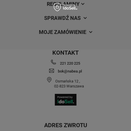
REGULAMINY
SPRAWDŹ NAS
MOJE ZAMÓWIENIE
KONTAKT
221 220 225
bok@nabea.pl
Osmańska 12
,
02-823
Warszawa
ADRES ZWROTU