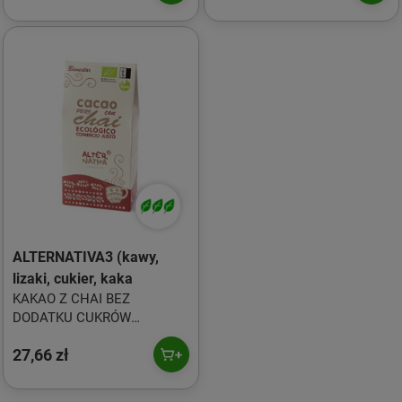
ALTERNATIVA3
ALTERNATIVA3 (kawy,
lizaki, cukier, kaka
KAKAO Z CHAI BEZ
DODATKU CUKRÓW
BEZGLUTENOWE BIO 125 g -
27,66 zł
ALTERNATIVA3