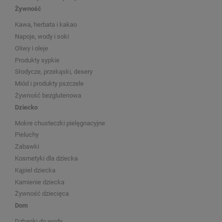
Żywność
Kawa, herbata i kakao
Napoje, wody i soki
Oliwy i oleje
Produkty sypkie
Słodycze, przekąski, desery
Miód i produkty pszczele
Żywność bezglutenowa
Dziecko
Mokre chusteczki pielęgnacyjne
Pieluchy
Zabawki
Kosmetyki dla dziecka
Kąpiel dziecka
Kamienie dziecka
Żywność dziecięca
Dom
Dzbanki do wody