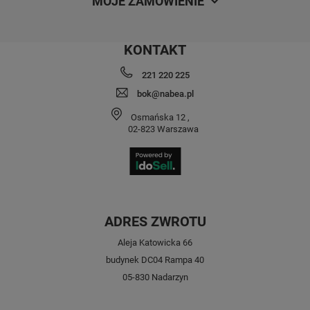
MOJE ZAMÓWIENIE
KONTAKT
221 220 225
bok@nabea.pl
Osmańska 12
,
02-823
Warszawa
ADRES ZWROTU
Aleja Katowicka 66
budynek DC04 Rampa 40
05-830 Nadarzyn