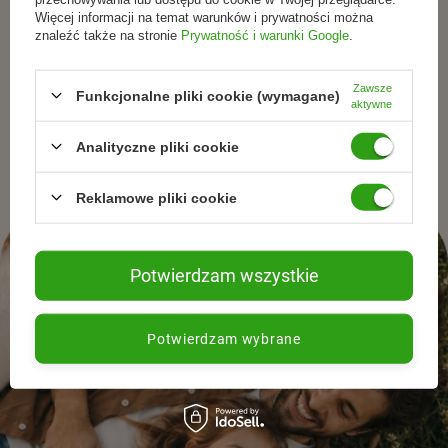
Więcej informacji na temat warunków i prywatności można
wybierają świadomie.
znaleźć także na stronie
Prywatność i warunki Google
.
Zapisz się do newslettera i otrzymuj informacje o
Zawsze
Funkcjonalne pliki cookie (wymagane)
aktywne
promocjach, nowościach oraz inspiracjach ze świata
naturalnej pielęgnacjii zdrowego stylu życia.
Analityczne pliki cookie
Reklamowe pliki cookie
Potwierdzam wszystkie
Potwierdzam wybrane