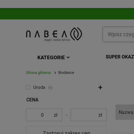
KATEGORIE
Strona główna
Biodance
KATEGORIA
Uroda
6
CENA
-
zł
zł
Zastosuj zakres cen