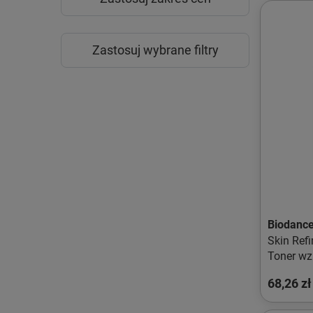
Zastosuj wybrane filtry
Biodanc
Skin Ref
Toner wz
do twar
68,26 zł
150ml