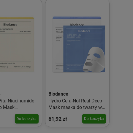
e
Biodance
Vita Niacinamide
Hydro Cera-Nol Real Deep
ep Mask
Mask maska do twarzy w
lająca maska w
płachcie 4x34g
61,92 zł
Do koszyka
Do koszyka
 4x34g