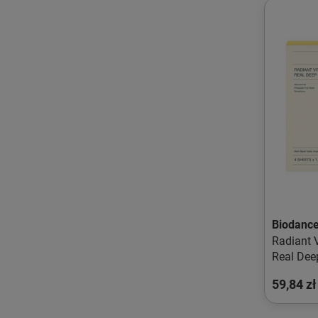
Biodanc
Radiant 
Real De
rozświet
59,84 zł
płachcie