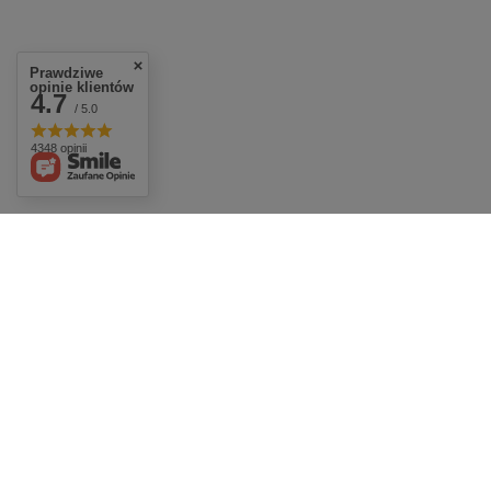
Prawdziwe
opinie klientów
4.7
/ 5.0
4348 opinii