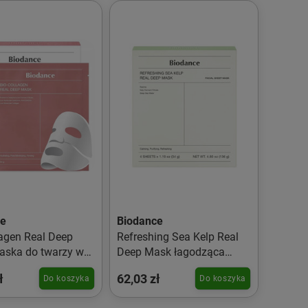
ce
Biodance
lagen Real Deep
Refreshing Sea Kelp Real
ska do twarzy w
Deep Mask łagodząca
e 4x34g
maska w płachcie 4x34g
ł
62,03 zł
Do koszyka
Do koszyka