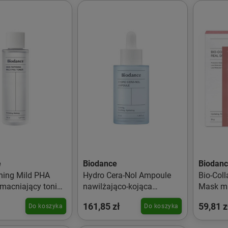
e
Biodance
Biodan
ining Mild PHA
Hydro Cera-Nol Ampoule
Bio-Col
macniający tonik
nawilżająco-kojąca
Mask ma
zy z kwasem PHA
ampułka do twarzy 50ml
płachci
161,85 zł
59,81 z
Do koszyka
Do koszyka