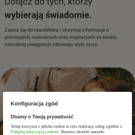
Dołącz do tych, którzy
wybierają świadomie.
Zapisz się do newslettera i otrzymuj informacje o
promocjach, nowościach oraz inspiracjach ze świata
naturalnej pielęgnacjii zdrowego stylu życia.
Konfiguracja zgód
Dbamy o Twoją prywatność
Sklep korzysta z plików cookie w celu realizacji usług zgodnie z
Polityką dotyczącą cookies
. Możesz określić warunki