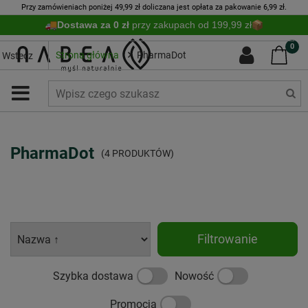
Przy zamówieniach poniżej 49,99 zł doliczana jest opłata za pakowanie 6,99 zł.
Dostawa za 0 zł
przy zakupach od 199,99 zł
0
Strona główna
PharmaDot
Wstecz
PharmaDot
(4 PRODUKTÓW)
Filtrowanie
Szybka dostawa
Nowość
Promocja