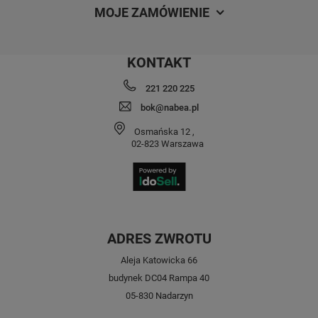
MOJE ZAMÓWIENIE
KONTAKT
221 220 225
bok@nabea.pl
Osmańska 12
,
02-823
Warszawa
ADRES ZWROTU
Aleja Katowicka 66
budynek DC04 Rampa 40
05-830 Nadarzyn