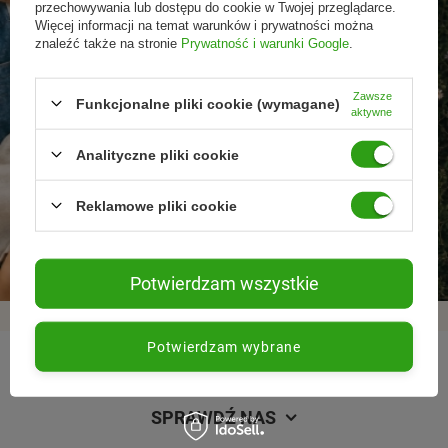
przechowywania lub dostępu do cookie w Twojej przeglądarce.
Więcej informacji na temat warunków i prywatności można
znaleźć także na stronie
Prywatność i warunki Google
.
Zawsze
Funkcjonalne pliki cookie (wymagane)
aktywne
Analityczne pliki cookie
Promocje tylko dla
Nowości przed
Rezygnacja w każdej
Reklamowe pliki cookie
subskrybentów
premierą
chwili
Potwierdzam wszystkie
Potwierdzam wybrane
REGULAMINY
SPRAWDŹ NAS