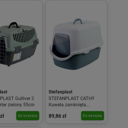
last
Stefanplast
LAST Gulliver 2
STEFANPLAST CATHY
rter zielony 55cm
Kuweta zamknięta
Niebieska
zł
89,86 zł
Do koszyka
Do koszyka