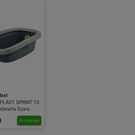
last
PLAST SPRINT 10
otwarta Szara
ł
Do koszyka