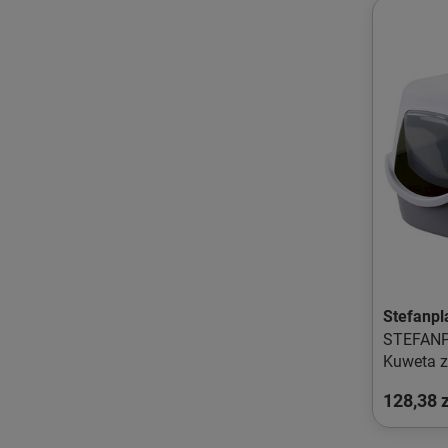
Stefanpl
STEFAN
Kuweta z
Szara
128,38 z