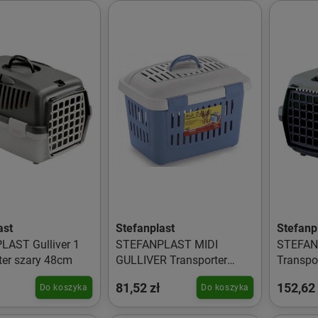
ast
Stefanplast
Stefanp
AST Gulliver 1
STEFANPLAST MIDI
STEFANP
ter szary 48cm
GULLIVER Transporter
Transpo
Biało-niebieski 45cm
81,52 zł
152,62 
Do koszyka
Do koszyka