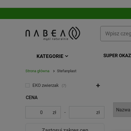
KATEGORIE
Strona główna
Stefanplast
KATEGORIA
EKO zwierzak
7
CENA
-
zł
zł
Zastosuj zakres cen