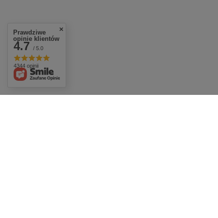
Prawdziwe
opinie klientów
4.7
/ 5.0
4344 opinii