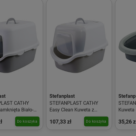
ast
Stefanplast
Stefanp
PLAST CATHY
STEFANPLAST CATHY
STEFAN
amknięta Biało-
Easy Clean Kuweta z
Kuweta 
filtrem Biała-Szara
Zielona
ł
107,33 zł
35,26 z
Do koszyka
Do koszyka