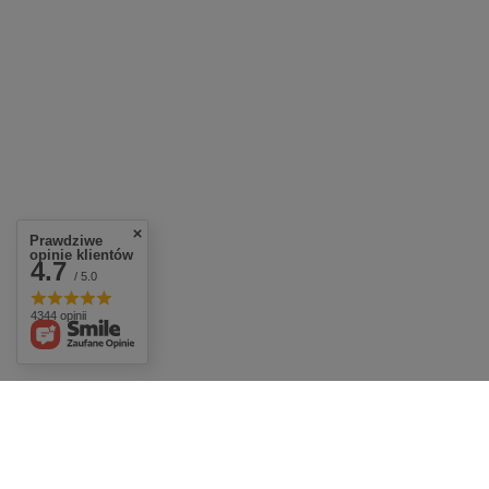
Prawdziwe
opinie klientów
4.7
/ 5.0
4344 opinii