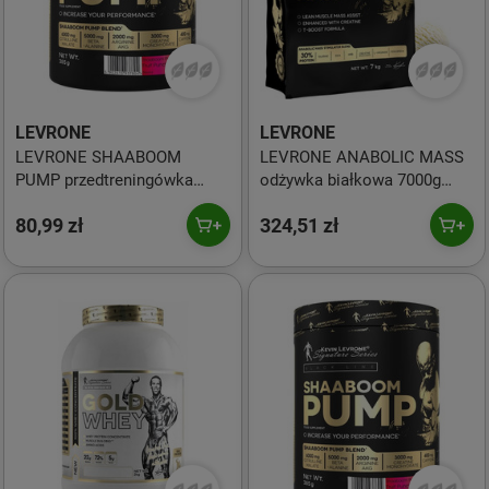
LEVRONE
LEVRONE
LEVRONE SHAABOOM
LEVRONE ANABOLIC MASS
PUMP przedtreningówka
odżywka białkowa 7000g
385g smak pomarańcza -
smak Bounty
80,99 zł
324,51 zł
mango