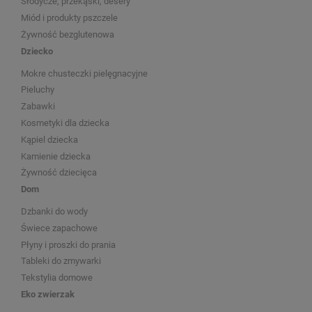
Słodycze, przekąski, desery
Miód i produkty pszczele
Żywność bezglutenowa
Dziecko
Mokre chusteczki pielęgnacyjne
Pieluchy
Zabawki
Kosmetyki dla dziecka
Kąpiel dziecka
Kamienie dziecka
Żywność dziecięca
Dom
Dzbanki do wody
Świece zapachowe
Płyny i proszki do prania
Tableki do zmywarki
Tekstylia domowe
Eko zwierzak