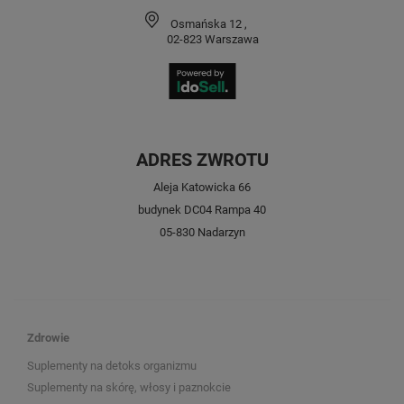
Osmańska 12
,
02-823
Warszawa
ADRES ZWROTU
Aleja Katowicka 66
budynek DC04 Rampa 40
05-830 Nadarzyn
Zdrowie
Suplementy na detoks organizmu
Suplementy na skórę, włosy i paznokcie