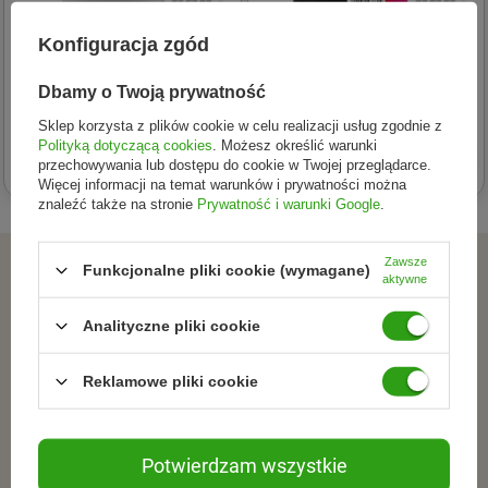
Konfiguracja zgód
LEVRONE
LEVRONE
LEVRONE GOLD WHEY
LEVRONE SHAABOOM
Dbamy o Twoją prywatność
odżywka białkowa 2000g
PUMP przedtreningówka
Sklep korzysta z plików cookie w celu realizacji usług zgodnie z
smak ciasteczko kremowe
385g smak cytryna -
Polityką dotyczącą cookies
. Możesz określić warunki
229,01 zł
80,99 zł
brzoskwinia
przechowywania lub dostępu do cookie w Twojej przeglądarce.
Więcej informacji na temat warunków i prywatności można
znaleźć także na stronie
Prywatność i warunki Google
.
Zawsze
ZAPISZ SIĘ DO NEWSLETTERA
Funkcjonalne pliki cookie (wymagane)
aktywne
Dołącz do tych, którzy
Analityczne pliki cookie
wybierają świadomie.
Reklamowe pliki cookie
Zapisz się do newslettera i otrzymuj informacje o
promocjach, nowościach oraz inspiracjach ze świata
Potwierdzam wszystkie
naturalnej pielęgnacjii zdrowego stylu życia.