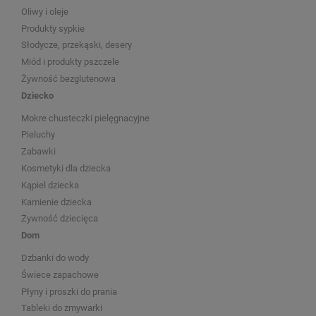
Oliwy i oleje
Produkty sypkie
Słodycze, przekąski, desery
Miód i produkty pszczele
Żywność bezglutenowa
Dziecko
Mokre chusteczki pielęgnacyjne
Pieluchy
Zabawki
Kosmetyki dla dziecka
Kąpiel dziecka
Kamienie dziecka
Żywność dziecięca
Dom
Dzbanki do wody
Świece zapachowe
Płyny i proszki do prania
Tableki do zmywarki