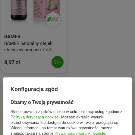
BAMER
BAMER naturalny olejek
eteryczny oregano 7 ml
8,97 zł
Konfiguracja zgód
ZAPISZ SIĘ DO NEWSLETTERA
Dbamy o Twoją prywatność
Dołącz do tych, którzy
Sklep korzysta z plików cookie w celu realizacji usług zgodnie z
Polityką dotyczącą cookies
. Możesz określić warunki
wybierają świadomie.
przechowywania lub dostępu do cookie w Twojej przeglądarce.
Więcej informacji na temat warunków i prywatności można
znaleźć także na stronie
Prywatność i warunki Google
.