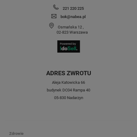
221 220 225
bok@nabea.pl
Osmańska 12
,
02-823
Warszawa
ADRES ZWROTU
Aleja Katowicka 66
budynek DC04 Rampa 40
05-830 Nadarzyn
Zdrowie