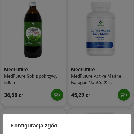
MedFuture
MedFuture
MedFuture Sok z pokrzywy
MedFuture Active Marine
500 ml
Kolagen NatiCol® z
witaminą C 500mg 60 kaps.
36,58 zł
45,29 zł
Konfiguracja zgód