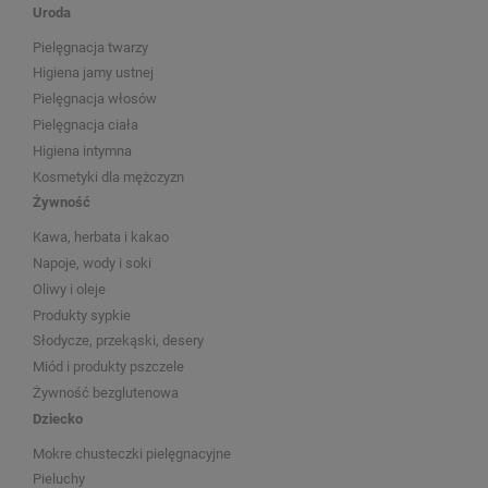
Uroda
Pielęgnacja twarzy
Higiena jamy ustnej
Pielęgnacja włosów
Pielęgnacja ciała
Higiena intymna
Kosmetyki dla mężczyzn
Żywność
Kawa, herbata i kakao
Napoje, wody i soki
Oliwy i oleje
Produkty sypkie
Słodycze, przekąski, desery
Miód i produkty pszczele
Żywność bezglutenowa
Dziecko
Mokre chusteczki pielęgnacyjne
Pieluchy