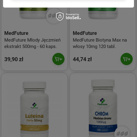
MedFuture
MedFuture
MedFuture Młody Jęczmień
MedFuture Biotyna Max na
ekstrakt 500mg - 60 kaps.
włosy 10mg 120 tabl.
39,90 zł
44,74 zł