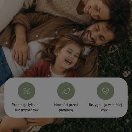
Promocje tylko dla
Nowości przed
Rezygnacja w każdej
subskrybentów
premierą
chwili