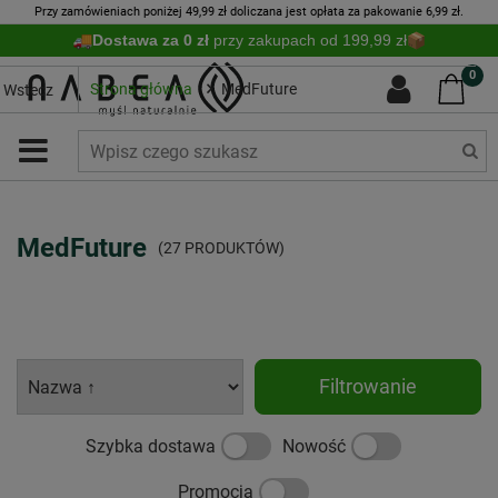
Przy zamówieniach poniżej 49,99 zł doliczana jest opłata za pakowanie 6,99 zł.
Dostawa za 0 zł
przy zakupach od 199,99 zł
0
Strona główna
MedFuture
Wstecz
MedFuture
(27 PRODUKTÓW)
Filtrowanie
Szybka dostawa
Nowość
Promocja