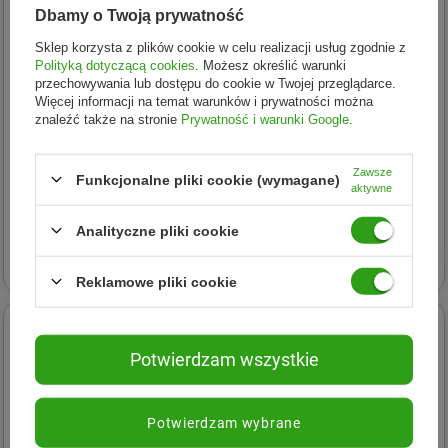
Dbamy o Twoją prywatność
Sklep korzysta z plików cookie w celu realizacji usług zgodnie z
Polityką dotyczącą cookies
. Możesz określić warunki
przechowywania lub dostępu do cookie w Twojej przeglądarce.
Więcej informacji na temat warunków i prywatności można
znaleźć także na stronie
Prywatność i warunki Google
.
MedFuture
MedFuture
Zawsze
Funkcjonalne pliki cookie (wymagane)
aktywne
MedFuture Colostrum
MedFuture Ashwagandha
Immune IG 40 500mg - 60
500mg 60 kapsu.
Analityczne pliki cookie
kaps.
51,44 zł
40,22 zł
Reklamowe pliki cookie
Potwierdzam wszystkie
Potwierdzam wybrane