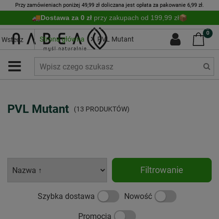
Przy zamówieniach poniżej 49,99 zł doliczana jest opłata za pakowanie 6,99 zł.
Dostawa za 0 zł
przy zakupach od 199,99 zł
0
Strona główna
PVL Mutant
Wstecz
PVL Mutant
(13 PRODUKTÓW)
Filtrowanie
Szybka dostawa
Nowość
Promocja