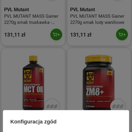
PVL Mutant
PVL Mutant
PVL MUTANT MASS Gainer
PVL MUTANT MASS Gainer
2270g smak truskawka -
2270g smak lody waniliowe
banan
131,11 zł
131,11 zł
Konfiguracja zgód
PVL Mutant
PVL Mutant
PVL Mutant Olej MCT kwasy
PVL Mutant Core Series