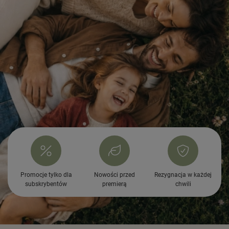
Promocje tylko dla
Nowości przed
Rezygnacja w każdej
subskrybentów
premierą
chwili