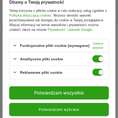
Dbamy o Twoją prywatność
tłuszczowe 946 ml
ZM8+ booster testosteronu
90 kaps.
Sklep korzysta z plików cookie w celu realizacji usług zgodnie z
97,33 zł
38,77 zł
Polityką dotyczącą cookies
. Możesz określić warunki
przechowywania lub dostępu do cookie w Twojej przeglądarce.
Więcej informacji na temat warunków i prywatności można
znaleźć także na stronie
Prywatność i warunki Google
.
Zawsze
Funkcjonalne pliki cookie (wymagane)
aktywne
Analityczne pliki cookie
Reklamowe pliki cookie
Potwierdzam wszystkie
PVL Mutant
PVL Mutant Mass XXXtreme
Gainer 5450g smak
Potwierdzam wybrane
ciasteczko
254,79 zł