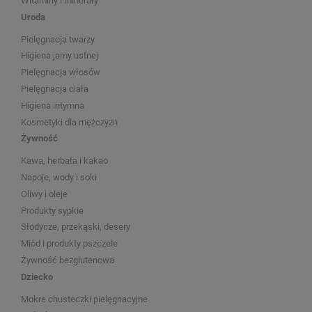
Witaminy i minerały
Uroda
Pielęgnacja twarzy
Higiena jamy ustnej
Pielęgnacja włosów
Pielęgnacja ciała
Higiena intymna
Kosmetyki dla mężczyzn
Żywność
Kawa, herbata i kakao
Napoje, wody i soki
Oliwy i oleje
Produkty sypkie
Słodycze, przekąski, desery
Miód i produkty pszczele
Żywność bezglutenowa
Dziecko
Mokre chusteczki pielęgnacyjne