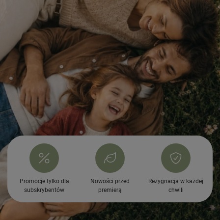
Promocje tylko dla
Nowości przed
Rezygnacja w każdej
subskrybentów
premierą
chwili