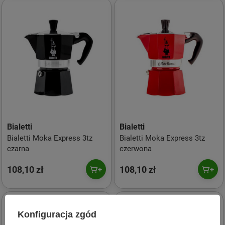
Bialetti
Bialetti
Bialetti Moka Express 3tz
Bialetti Moka Express 3tz
czarna
czerwona
108,10 zł
108,10 zł
Konfiguracja zgód