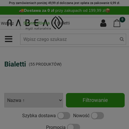
Przy zamówieniach poniżej 49,99 zł doliczana jest opłata za pakowanie 6,99 zł.
Dostawa za 0 zł
przy zakupach od 199,99 zł
0
Strona główna
Bialetti
Wstecz
Bialetti
(55 PRODUKTÓW)
Filtrowanie
Szybka dostawa
Nowość
Promocja