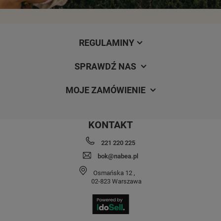
REGULAMINY
SPRAWDŹ NAS
MOJE ZAMÓWIENIE
KONTAKT
221 220 225
bok@nabea.pl
Osmańska 12
,
02-823
Warszawa