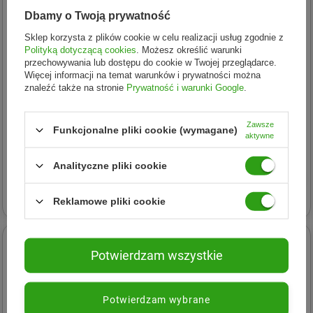
Dbamy o Twoją prywatność
Sklep korzysta z plików cookie w celu realizacji usług zgodnie z
Polityką dotyczącą cookies
. Możesz określić warunki
przechowywania lub dostępu do cookie w Twojej przeglądarce.
Więcej informacji na temat warunków i prywatności można
znaleźć także na stronie
Prywatność i warunki Google
.
Zawsze
Funkcjonalne pliki cookie (wymagane)
Bialetti
Bialetti
aktywne
Bialetti Moka Express 3tz
Bialetti Moka Express 9tz
Italia
Analityczne pliki cookie
192,75 zł
119,86 zł
Reklamowe pliki cookie
Potwierdzam wszystkie
Potwierdzam wybrane