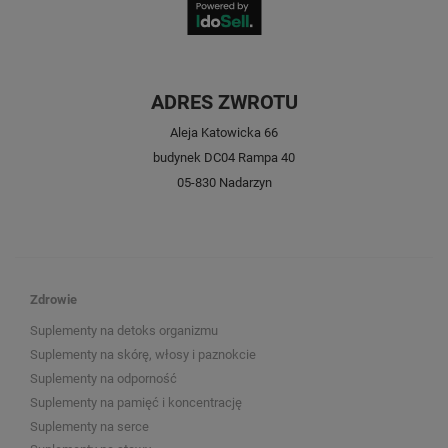
ADRES ZWROTU
Aleja Katowicka 66
budynek DC04 Rampa 40
05-830 Nadarzyn
Zdrowie
Suplementy na detoks organizmu
Suplementy na skórę, włosy i paznokcie
Suplementy na odporność
Suplementy na pamięć i koncentrację
Suplementy na serce