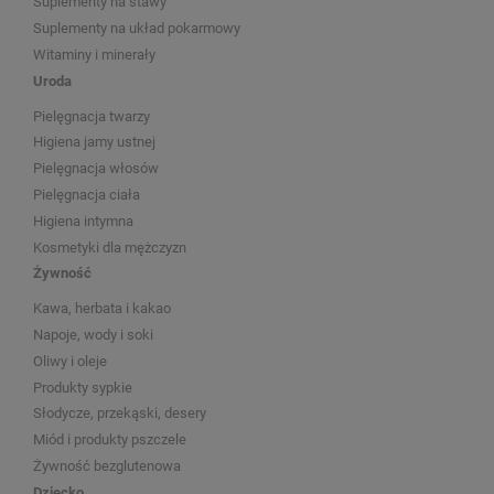
Suplementy na stawy
Suplementy na układ pokarmowy
Witaminy i minerały
Uroda
Pielęgnacja twarzy
Higiena jamy ustnej
Pielęgnacja włosów
Pielęgnacja ciała
Higiena intymna
Kosmetyki dla mężczyzn
Żywność
Kawa, herbata i kakao
Napoje, wody i soki
Oliwy i oleje
Produkty sypkie
Słodycze, przekąski, desery
Miód i produkty pszczele
Żywność bezglutenowa
Dziecko