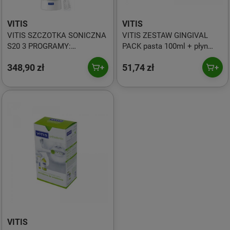
VITIS
VITIS
VITIS SZCZOTKA SONICZNA
VITIS ZESTAW GINGIVAL
S20 3 PROGRAMY:
PACK pasta 100ml + płyn
NORMAL,PRECISION,
500ml + szczoteczka
348,90 zł
51,74 zł
MASSAGES
VITIS