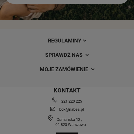
REGULAMINY
SPRAWDŹ NAS
MOJE ZAMÓWIENIE
KONTAKT
221 220 225
bok@nabea.pl
Osmańska 12
,
02-823
Warszawa