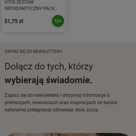
VITIS ZESTAW
ORTODONTYCZNY PACK
pasta 100ml + płyn 500ml +
51,75 zł
szczoteczka
ZAPISZ SIĘ DO NEWSLETTERA
Dołącz do tych, którzy
wybierają świadomie.
Zapisz się do newslettera i otrzymuj informacje o
promocjach, nowościach oraz inspiracjach ze świata
naturalnej pielęgnacjii zdrowego stylu życia.