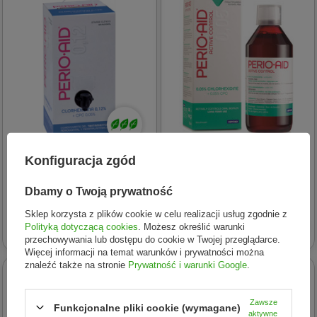
Konfiguracja zgód
VITIS
VITIS
VITIS PERIO-AID 0,12% PŁYN
VITIS PERIO-AID ACTIVE
Dbamy o Twoją prywatność
5L
0,05% PŁYN 500ML
CONTROL
Sklep korzysta z plików cookie w celu realizacji usług zgodnie z
130,56 zł
29,03 zł
Polityką dotyczącą cookies
. Możesz określić warunki
przechowywania lub dostępu do cookie w Twojej przeglądarce.
Więcej informacji na temat warunków i prywatności można
znaleźć także na stronie
Prywatność i warunki Google
.
Zawsze
Funkcjonalne pliki cookie (wymagane)
aktywne