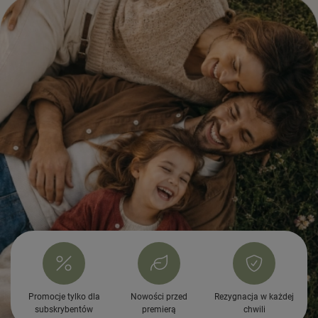
Promocje tylko dla
Nowości przed
Rezygnacja w każdej
subskrybentów
premierą
chwili