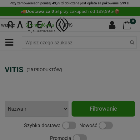
Przy zamówieniach poniżej 49,99 zł doliczana jest opłata za pakowanie 6,99 zł.
Dostawa za 0 zł
przy zakupach od 199,99 zł
0
Strona główna
VITIS
Wstecz
VITIS
(25 PRODUKTÓW)
Filtrowanie
Szybka dostawa
Nowość
Promocja