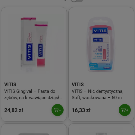
VITIS
VITIS
VITIS Gingival – Pasta do
VITIS – Nić dentystyczna,
zębów, na krwawiące dziąsła
Soft, woskowana – 50 m
– 100 ml
24,82 zł
16,33 zł