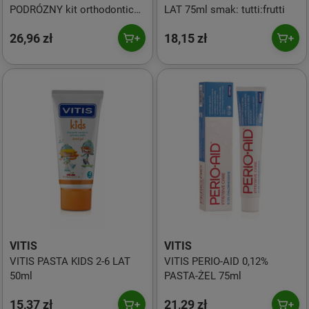
PODRÓZNY kit orthodontic
LAT 75ml smak: tutti:frutti
(pasta 15ml, płyn 30ml, wosk,
26,96 zł
18,15 zł
szczoteczka ortho access,
interprox conic)
VITIS
VITIS
VITIS PASTA KIDS 2-6 LAT
VITIS PERIO-AID 0,12%
50ml
PASTA-ŻEL 75ml
15,37 zł
21,29 zł