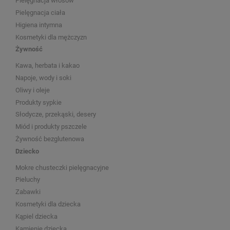
Pielęgnacja włosów
Pielęgnacja ciała
Higiena intymna
Kosmetyki dla mężczyzn
Żywność
Kawa, herbata i kakao
Napoje, wody i soki
Oliwy i oleje
Produkty sypkie
Słodycze, przekąski, desery
Miód i produkty pszczele
Żywność bezglutenowa
Dziecko
Mokre chusteczki pielęgnacyjne
Pieluchy
Zabawki
Kosmetyki dla dziecka
Kąpiel dziecka
Kamienie dziecka