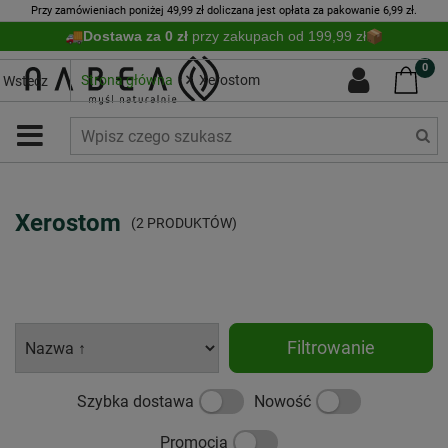
Przy zamówieniach poniżej 49,99 zł doliczana jest opłata za pakowanie 6,99 zł.
Dostawa za 0 zł
przy zakupach od 199,99 zł
0
Strona główna
Xerostom
Wstecz
Xerostom
(2 PRODUKTÓW)
Filtrowanie
Szybka dostawa
Nowość
Promocja