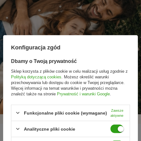
Konfiguracja zgód
Dbamy o Twoją prywatność
Sklep korzysta z plików cookie w celu realizacji usług zgodnie z
Polityką dotyczącą cookies
. Możesz określić warunki
przechowywania lub dostępu do cookie w Twojej przeglądarce.
Promocje tylko dla
Nowości przed
Rezygnacja w każdej
Więcej informacji na temat warunków i prywatności można
subskrybentów
premierą
chwili
znaleźć także na stronie
Prywatność i warunki Google
.
Zawsze
Funkcjonalne pliki cookie (wymagane)
aktywne
Analityczne pliki cookie
REGULAMINY