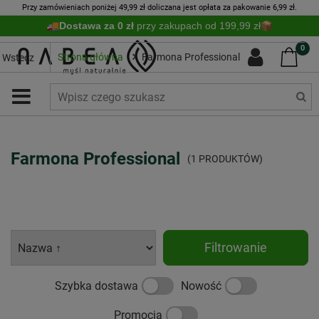
Przy zamówieniach poniżej 49,99 zł doliczana jest opłata za pakowanie 6,99 zł.
Dostawa za 0 zł
przy zakupach od 199,99 zł
0
Strona główna
Farmona Professional
Wstecz
Farmona Professional
(1 PRODUKTÓW)
Filtrowanie
Szybka dostawa
Nowość
Promocja