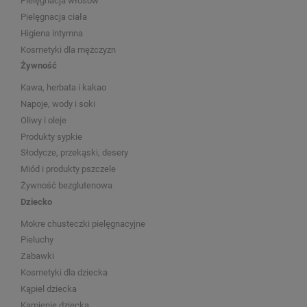
Pielęgnacja włosów
Pielęgnacja ciała
Higiena intymna
Kosmetyki dla mężczyzn
Żywność
Kawa, herbata i kakao
Napoje, wody i soki
Oliwy i oleje
Produkty sypkie
Słodycze, przekąski, desery
Miód i produkty pszczele
Żywność bezglutenowa
Dziecko
Mokre chusteczki pielęgnacyjne
Pieluchy
Zabawki
Kosmetyki dla dziecka
Kąpiel dziecka
Kamienie dziecka