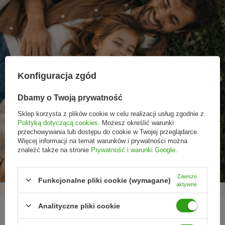
Konfiguracja zgód
Dbamy o Twoją prywatność
Sklep korzysta z plików cookie w celu realizacji usług zgodnie z
Polityką dotyczącą cookies
. Możesz określić warunki
przechowywania lub dostępu do cookie w Twojej przeglądarce.
Promocje tylko dla
Nowości przed
Rezygnacja w każdej
Więcej informacji na temat warunków i prywatności można
subskrybentów
premierą
chwili
znaleźć także na stronie
Prywatność i warunki Google
.
Zawsze
Funkcjonalne pliki cookie (wymagane)
aktywne
Analityczne pliki cookie
REGULAMINY